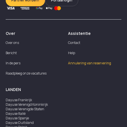
Partner worden!
Portaal login
Over
Assistentie
Over ons
Contact
Bericht
Help
In de pers
Annulering van reservering
Raadpleeg onze vacatures
LANDEN
Dayuse
Frankrijk
Dayuse
Verenigd Koninkrijk
Dayuse
Verenigde Staten
Dayuse
Italië
Dayuse
Spanje
Dayuse
Duitsland