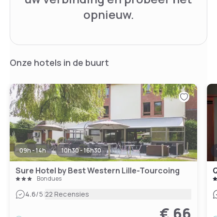
opnieuw.
Onze hotels in de buurt
09h - 14h
10h30 - 16h30
Sure Hotel by Best Western Lille-Tourcoing
Q
Bondues
|
4.6
/5
22 Recensies
€ 66