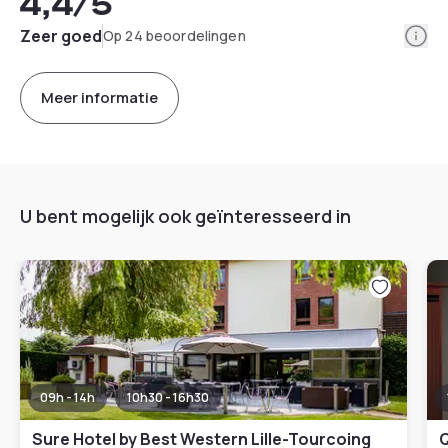
4,4
/5
Info
Zeer goed
Op 24 beoordelingen
Meer informatie
U bent mogelijk ook geïnteresseerd in
09h - 14h
10h30 - 16h30
Sure Hotel by Best Western Lille-Tourcoing
Q