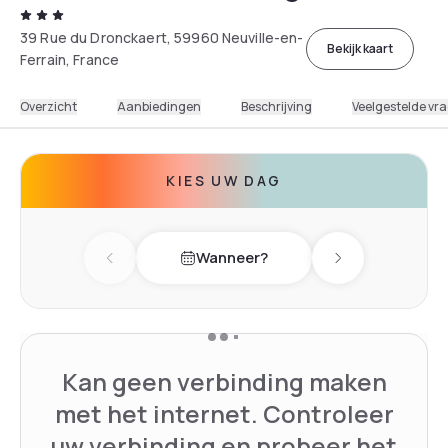
39 Rue du Dronckaert, 59960 Neuville-en-
Bekijk kaart
Ferrain, France
Overzicht
Aanbiedingen
Beschrijving
Veelgestelde vr
KIES UW DAG
Wanneer?
Previous day
Next day
Kan geen verbinding maken
met het internet. Controleer
uw verbinding en probeer het