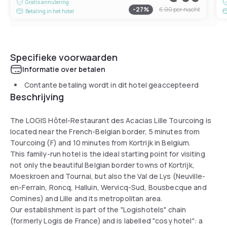
Gratis annulering
-
27
%
€ 90
per nacht
Betaling in het hotel
Specifieke voorwaarden
Informatie over betalen
Contante betaling wordt in dit hotel geaccepteerd
Beschrijving
The LOGIS Hôtel-Restaurant des Acacias Lille Tourcoing is
located near the French-Belgian border, 5 minutes from
Tourcoing (F) and 10 minutes from Kortrijk in Belgium.
This family-run hotel is the ideal starting point for visiting
not only the beautiful Belgian border towns of Kortrijk,
Moeskroen and Tournai, but also the Val de Lys (Neuville-
en-Ferrain, Roncq, Halluin, Wervicq-Sud, Bousbecque and
Comines) and Lille and its metropolitan area.
Our establishment is part of the "Logishotels" chain
(formerly Logis de France) and is labelled "cosy hotel": a