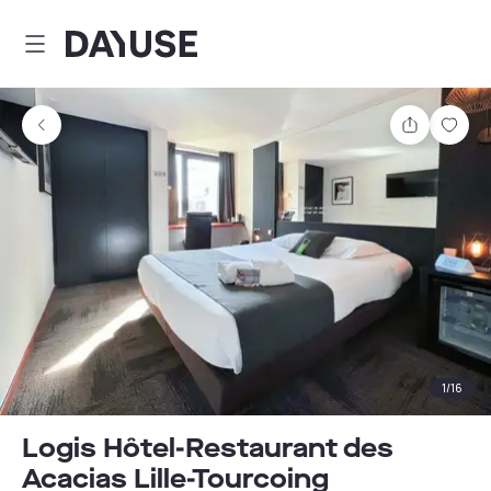
Dayuse
Delen
Wink
1
/
16
Logis Hôtel-Restaurant des
Acacias Lille-Tourcoing