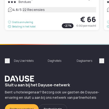
Bondues
|
4.6
/5
22 Recensies
€ 66
Gratis annulering
-
27
%
€ 90
per nacht
Betaling in het hotel
Day Use Hotels
Daghotels
Dagkamers
Hotel
Précédent
Suiv
Dayuse
Sluit u aan bij het Dayuse-netwerk
Bent u hoteleigenaar? Bezorg ook uw gasten de Dayuse-
ervaring en sluit u aan bij ons netwerk van partnerhotels