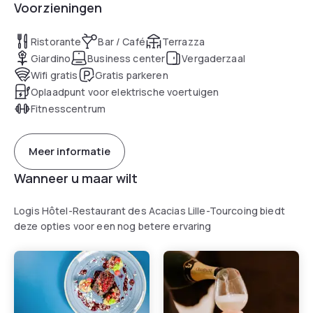
Voorzieningen
Ristorante
Bar / Café
Terrazza
Giardino
Business center
Vergaderzaal
Wifi gratis
Gratis parkeren
Oplaadpunt voor elektrische voertuigen
Fitnesscentrum
Meer informatie
Wanneer u maar wilt
Logis Hôtel-Restaurant des Acacias Lille-Tourcoing biedt
deze opties voor een nog betere ervaring