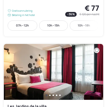
€ 77
Gratis annulering
-
36
%
€ 120
per nacht
Betaling in het hotel
07h - 12h
10h - 15h
10h - 18h
Les Jardins de la villa