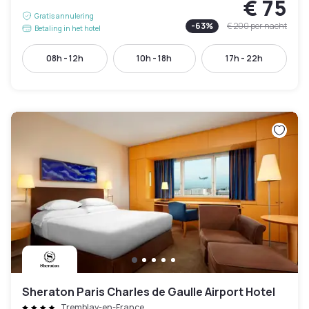
€ 75
Gratis annulering
-
63
%
€ 200
per nacht
Betaling in het hotel
08h - 12h
10h - 18h
17h - 22h
Sheraton Paris Charles de Gaulle Airport Hotel
Tremblay-en-France