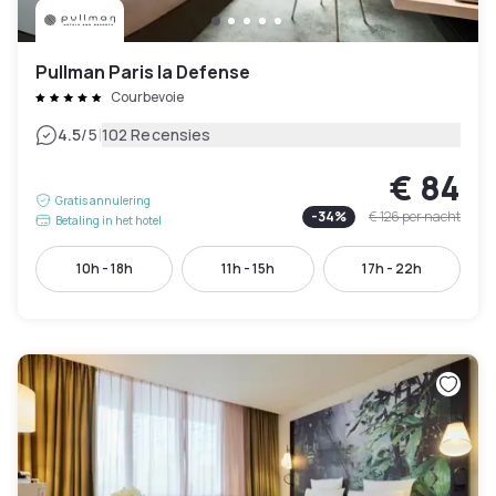
Pullman Paris la Defense
Courbevoie
|
4.5
/5
102 Recensies
€ 84
Gratis annulering
-
34
%
€ 126
per nacht
Betaling in het hotel
10h - 18h
11h - 15h
17h - 22h