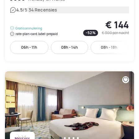
|
4.5
/5
34 Recensies
€ 144
Gratis annulering
-
52
%
€ 300
per nacht
rate-plan-card.label-prepaid
06h - 11h
08h - 14h
08h - 18h