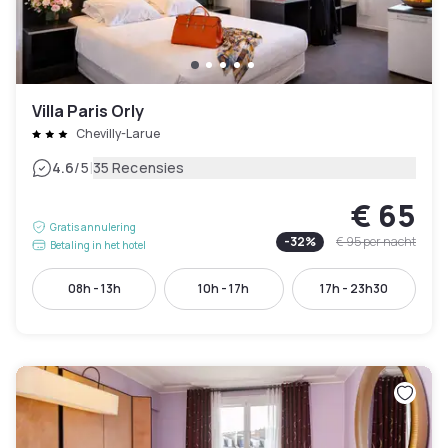
Villa Paris Orly
Chevilly-Larue
|
4.6
/5
35 Recensies
€ 65
Gratis annulering
-
32
%
€ 95
per nacht
Betaling in het hotel
08h - 13h
10h - 17h
17h - 23h30