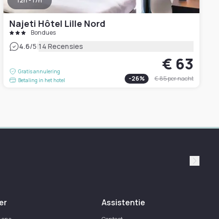
12h - 17h
Najeti Hôtel Lille Nord
Bondues
|
4.6
/5
14 Recensies
€ 63
Gratis annulering
-
26
%
€ 85
per nacht
Betaling in het hotel
Suivan
er
Assistentie