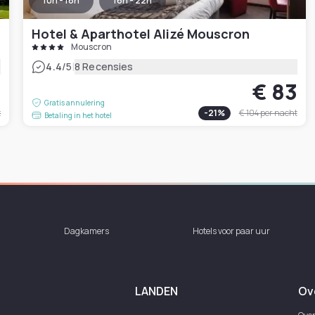
10h - 16h
16h - 22h
Hotel & Aparthotel Alizé Mouscron
Mouscron
|
4.4
/5
8 Recensies
6
€ 83
Gratis annulering
t
-
21
%
€ 104
per nacht
Betaling in het hotel
Dagkamers
Hotels voor paar uur
LANDEN
Ov