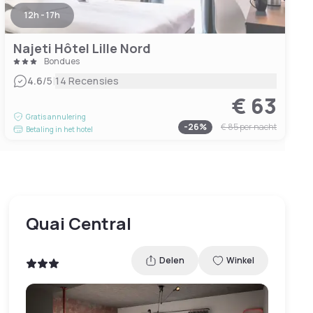
12h - 17h
Najeti Hôtel Lille Nord
Bondues
|
4.6
/5
14 Recensies
€ 63
Gratis annulering
-
26
%
€ 85
per nacht
Betaling in het hotel
Quai Central
Delen
Winkel