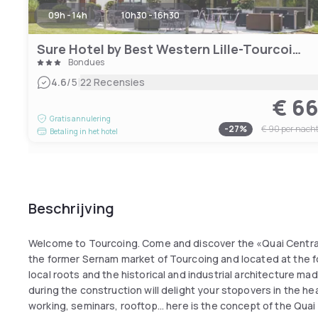
09h - 14h
10h30 - 16h30
Sure Hotel by Best Western Lille-Tourcoing
Bondues
|
4.6
/5
22 Recensies
€ 6
Gratis annulering
-
27
%
€ 90
per nach
Betaling in het hotel
Beschrijving
Welcome to Tourcoing. Come and discover the «Quai Central»,
the former Sernam market of Tourcoing and located at the foo
local roots and the historical and industrial architecture ma
during the construction will delight your stopovers in the hea
working, seminars, rooftop... here is the concept of the Quai 