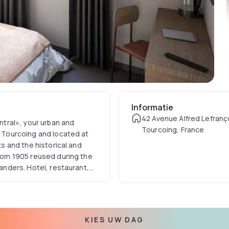
Informatie
42 Avenue Alfred Lefranç
tral», your urban and
Tourcoing, France
f Tourcoing and located at
ts and the historical and
from 1905 reused during the
landers. Hotel, restaurant,
of the Quai Central, this
productivity and tranquility.
KIES UW DAG