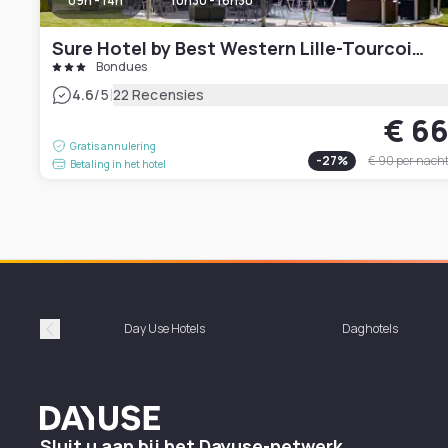
09h - 14h
10h30 - 16h30
Sure Hotel by Best Western Lille-Tourcoing
Bondues
|
4.6
/5
22 Recensies
€ 6
Gratis annulering
-
27
%
€ 90
per nach
Betaling in het hotel
Day Use Hotels
Daghotels
Précédent
Dayuse
Sluit u aan bij het Dayuse-netwerk