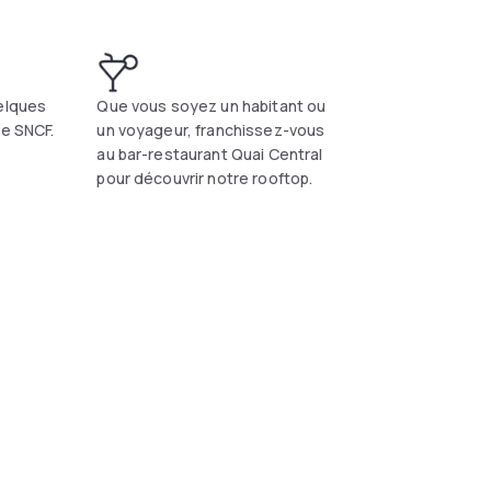
lity.
uelques
Que vous soyez un habitant ou
re SNCF.
un voyageur, franchissez-vous
au bar-restaurant Quai Central
pour découvrir notre rooftop.