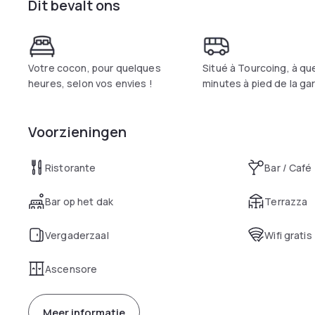
Dit bevalt ons
establishment combining conviviality, productivity and tranqui
Votre cocon, pour quelques
Situé à Tourcoing, à q
heures, selon vos envies !
minutes à pied de la ga
Voorzieningen
Ristorante
Bar / Café
Bar op het dak
Terrazza
Vergaderzaal
Wifi gratis
Ascensore
Meer informatie