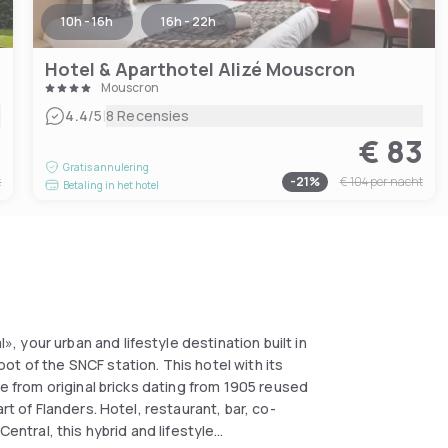
10h - 16h
16h - 22h
Hotel & Aparthotel Alizé Mouscron
Mouscron
|
4.4
/5
8 Recensies
6
€ 83
Gratis annulering
t
-
21
%
€ 104
per nacht
Betaling in het hotel
 your urban and lifestyle destination built in
t of the SNCF station. This hotel with its
de from original bricks dating from 1905 reused
rt of Flanders. Hotel, restaurant, bar, co-
Central, this hybrid and lifestyle