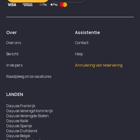
Over
Assistentie
Over ons
Contact
Bericht
Help
In de pers
Annulering van reservering
Raadpleeg onze vacatures
LANDEN
Dayuse
Frankrijk
Dayuse
Verenigd Koninkrijk
Dayuse
Verenigde Staten
Dayuse
Italië
Dayuse
Spanje
Dayuse
Duitsland
Dayuse
België