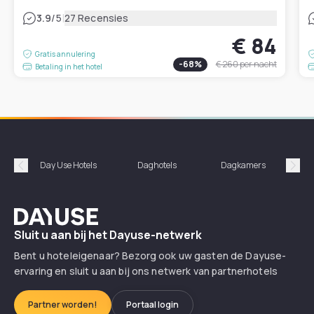
|
3.9
/5
27 Recensies
€ 84
Gratis annulering
-
68
%
€ 260
per nacht
Betaling in het hotel
Day Use Hotels
Daghotels
Dagkamers
Hotel
Précédent
Suiv
Dayuse
Sluit u aan bij het Dayuse-netwerk
Bent u hoteleigenaar? Bezorg ook uw gasten de Dayuse-
ervaring en sluit u aan bij ons netwerk van partnerhotels
Partner worden!
Portaal login