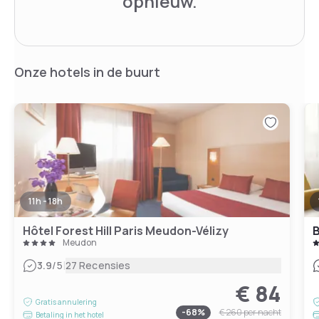
opnieuw.
Onze hotels in de buurt
11h - 18h
Hôtel Forest Hill Paris Meudon-Vélizy
B
Meudon
|
3.9
/5
27 Recensies
€ 84
Gratis annulering
-
68
%
€ 260
per nacht
Betaling in het hotel