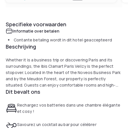
Specifieke voorwaarden
Informatie over betalen
Contante betaling wordt in dit hotel geaccepteerd
Beschrijving
Whether it is a business trip or discovering Paris and its
surroundings, the Ibis Clamart Paris Velizy is the perfect
stopover. Located in the heart of the Noveos Business Park
and by the Meudon Forest, our property is perfectly
situated. Guests can enjoy comfortable rooms and high-
Dit bevalt ons
end bedding. Our bar, Charlies Corner, has a wide selection
of beers and an immersive atmosphere that is warm and
lively.
Rechargez vos batteries dans une chambre élégante
et cosy !
Savourez un cocktail au bar pour célébrer