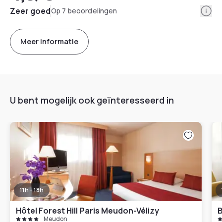
Info
Zeer goed
Op 7 beoordelingen
Meer informatie
U bent mogelijk ook geïnteresseerd in
11h - 18h
Hôtel Forest Hill Paris Meudon-Vélizy
B
Meudon