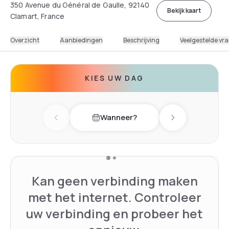
350 Avenue du Général de Gaulle, 92140
Bekijk kaart
Clamart, France
Overzicht
Aanbiedingen
Beschrijving
Veelgestelde vr
KIES UW DAG
Wanneer?
Previous day
Next day
Kan geen verbinding maken
met het internet. Controleer
uw verbinding en probeer het