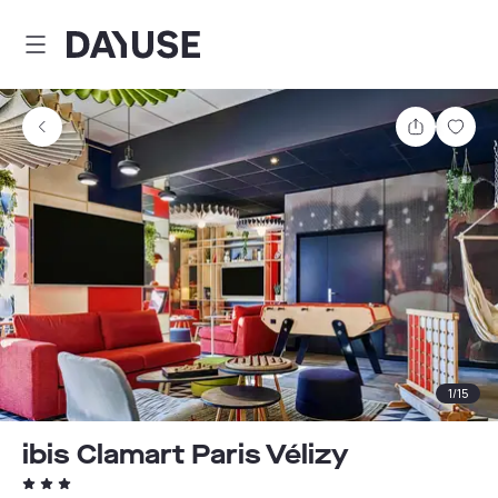
Dayuse
Delen
Wink
1
/
15
ibis Clamart Paris Vélizy