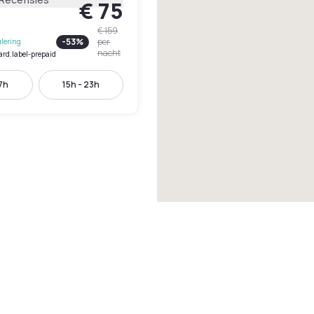
€ 75
€ 159
-
53
%
per
lering
nacht
ard.label-prepaid
17h
15h - 23h