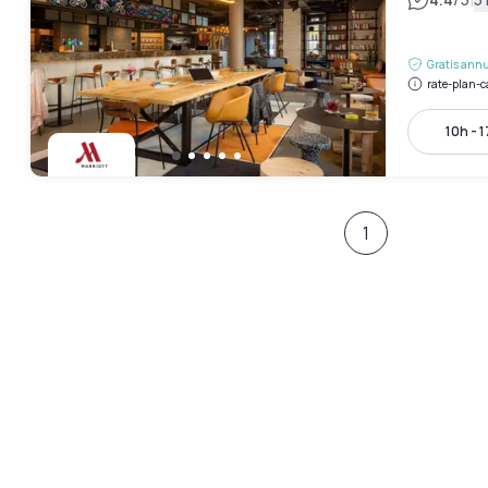
|
Gratis annu
rate-plan-c
10h - 
1