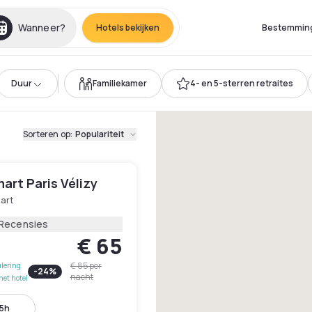
Wanneer?
Hotels bekijken
Bestemmin
Duur
Familiekamer
4- en 5-sterren retraites
Sorteren op
:
Populariteit
mart Paris Vélizy
art
 Recensies
€ 65
€ 85
per
lering
-
24
%
nacht
het hotel
15h