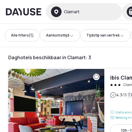
Dayuse
Clamart
Alle filters
Aankomsttijd
Tijdstip van vertrek
Daghotels beschikbaar in Clamart
:
3
ibis Cla
Clam
|
4.3
/5
7
Gratis annu
Betaling in 
10h - 