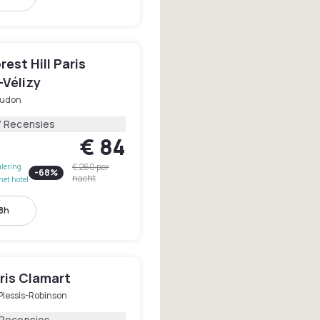
rest Hill Paris
Vélizy
udon
7 Recensies
€ 84
€ 260
per
lering
-
68
%
nacht
het hotel
18h
ris Clamart
Plessis-Robinson
 Recensies