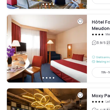
Hôtel Fo
Meudon-
Me
|
3.9
/5
2
Gratis annu
Betaling in 
11h - 
Moxy Pa
Le 
4.4
/5
5