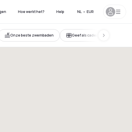
gen
Hoe werkt het?
Help
NL
•
EUR
Onze beste zwembaden
Geef als cadeau