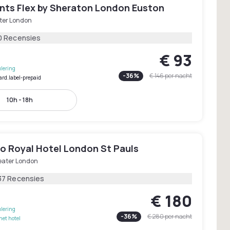
ints Flex by Sheraton London Euston
ter London
0 Recensies
€ 93
lering
-
36
%
€ 146
per nacht
ard.label-prepaid
10h - 18h
o Royal Hotel London St Pauls
eater London
37 Recensies
€ 180
lering
-
36
%
€ 280
per nacht
het hotel