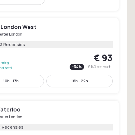
 London West
eater London
53 Recensies
€ 93
lering
-
34
%
€ 140
per nacht
het hotel
10h - 17h
16h - 22h
Waterloo
eater London
4 Recensies