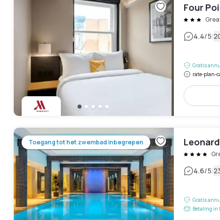
Four Po
Grea
|
4.4
/5
2
Gratis annu
rate-plan-c
Leonard
Toegang tot het zwembad inbegrepen
Gr
|
4.6
/5
2
Gratis annu
Betaling in 