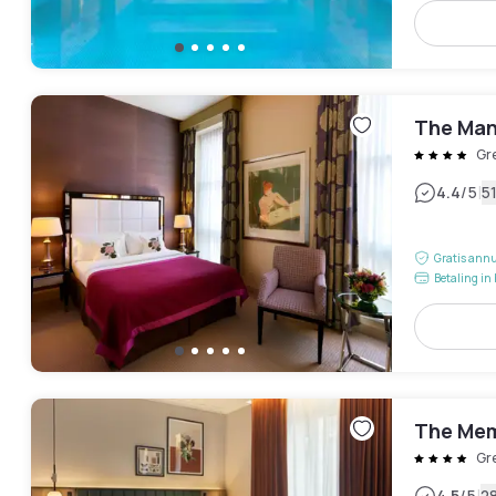
The Man
Gr
|
4.4
/5
5
Gratis annu
Betaling in 
The Mem
Gr
4.5
/5
2