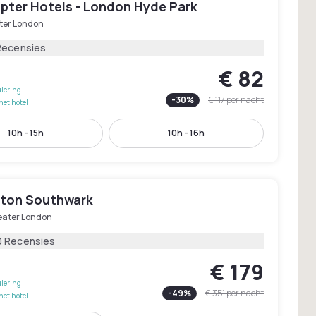
pter Hotels - London Hyde Park
ter London
Recensies
€ 82
lering
-
30
%
€ 117
per nacht
het hotel
10h - 15h
10h - 16h
ton Southwark
eater London
0 Recensies
€ 179
lering
-
49
%
€ 351
per nacht
het hotel