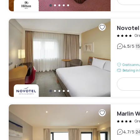
Novotel
Gr
|
4.5
/5
1
Gratis annu
Betaling in 
Marlin 
Gr
|
4.7
/5
2