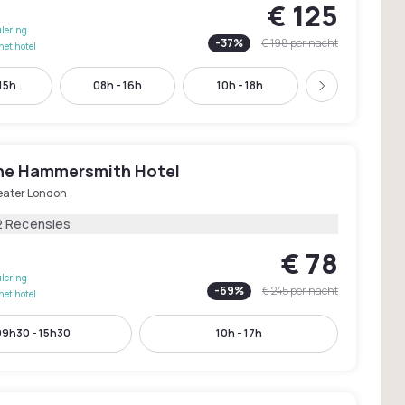
€ 125
lering
-
37
%
€ 198
per nacht
het hotel
 15h
08h - 16h
10h - 18h
12h - 20h
Volgende
ne Hammersmith Hotel
eater London
2 Recensies
€ 78
lering
-
69
%
€ 245
per nacht
het hotel
09h30 - 15h30
10h - 17h