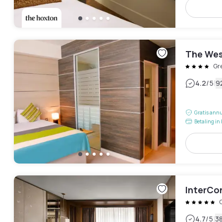
The Wes
Gr
|
4.2
/5
9
Gratis annu
Betaling in 
InterCo
|
4.7
/5
3