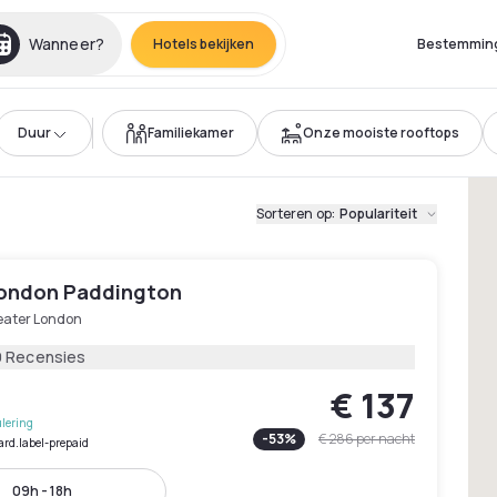
Wanneer?
Hotels bekijken
Bestemmin
Duur
Familiekamer
Onze mooiste rooftops
Sorteren op
:
Populariteit
London Paddington
eater London
9 Recensies
€ 137
lering
-
53
%
€ 286
per nacht
ard.label-prepaid
09h - 18h