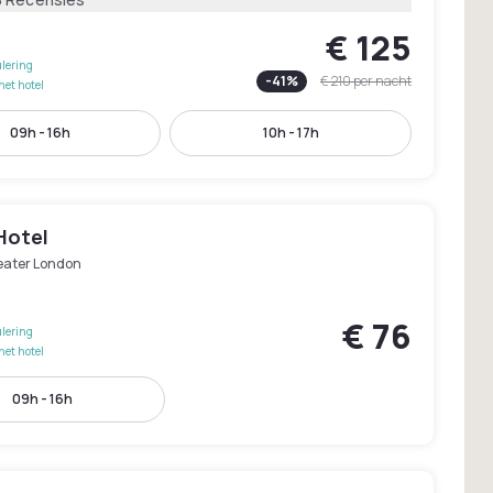
€ 125
lering
-
41
%
€ 210
per nacht
het hotel
09h - 16h
10h - 17h
Hotel
eater London
€ 76
lering
het hotel
09h - 16h