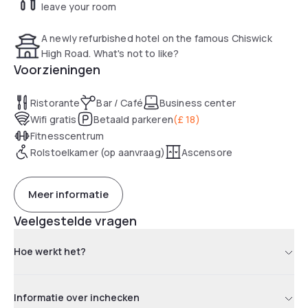
The hotel offers a wide range of dining options in the Grill
leave your room
Restaurant and in the Globe Bar.
A newly refurbished hotel on the famous Chiswick
Clayton Hotel Chiswick offers free Wi-Fi in rooms and in
High Road. What's not to like?
public areas, 24-hour room service and a fitness room with
Voorzieningen
modern cardio equipment. The Thames path is 0.8 km away
and is popular for jogging and walking. Twickenham Stadium,
Ristorante
Bar / Café
Business center
the home of English rugby is 11-minutes drive away.
Wifi gratis
Betaald parkeren
(
£ 18
)
Fitnesscentrum
Rolstoelkamer (op aanvraag)
Ascensore
Meer informatie
Veelgestelde vragen
Hoe werkt het?
Informatie over inchecken