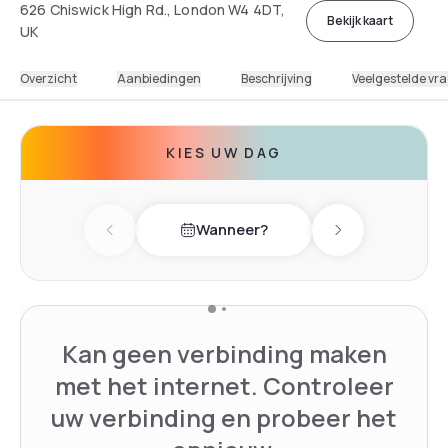
626 Chiswick High Rd., London W4 4DT,
Bekijk kaart
UK
Overzicht
Aanbiedingen
Beschrijving
Veelgestelde vr
KIES UW DAG
Wanneer?
Previous day
Next day
Kan geen verbinding maken
met het internet. Controleer
uw verbinding en probeer het