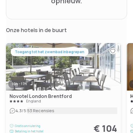
opnieuw.
Onze hotels in de buurt
Toegang tot het zwembad inbegrepen
10h - 17h
Novotel London Brentford
H
England
|
4.3
/5
53 Recensies
€ 104
Gratis annulering
Betaling in het hotel