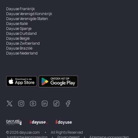
Dayuse
Frankrijk
Dayuse
Verenigd Koninkrijk
Dayuse
Verenigde Staten
Dayuse
Italië
Dayuse
Spanje
Dayuse
Duitsland
Dayuse
België
Dayuse
Zwitserland
Dayuse
Brazilië
Dayuse
Nederland
Dayuse
Oostenrijk
Dayuse
Australië
Dayuse
Ierland
Dayuse
Hongkong
Dayuse
Canada
Dayuse
Singapore
Dayuse
Zweden
Dayuse
Thailand
Dayuse
Portugal
Dayuse
Korea
Dayuse
Nieuw-Zeeland
Dayuse
Turkiye
©
2026
dayuse.com
•
All Rights Reserved
Juridische kennisgeving
•
Privacybeleid
•
Algemene voorwaarden