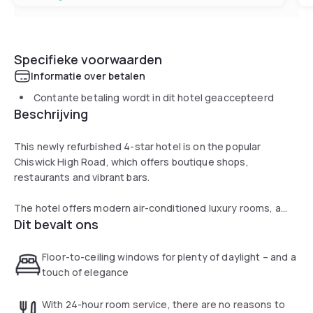
Specifieke voorwaarden
Informatie over betalen
Contante betaling wordt in dit hotel geaccepteerd
Beschrijving
This newly refurbished 4-star hotel is on the popular
Chiswick High Road, which offers boutique shops,
restaurants and vibrant bars.
The hotel offers modern air-conditioned luxury rooms, a
Dit bevalt ons
stylish bar and restaurant, meeting facilities and a gym.
Guest rooms include a flat-screen TV, work desk, safe and
a small lounge area with a choice of magazines. Bathrooms
Floor-to-ceiling windows for plenty of daylight – and a
all have a bath with a shower or walk-in shower, toiletries
touch of elegance
and a turbo hairdryer.
With 24-hour room service, there are no reasons to