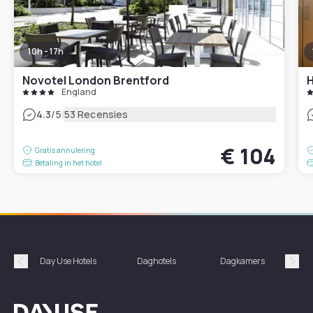
10h - 17h
Novotel London Brentford
H
England
|
4.3
/5
53 Recensies
€ 104
Gratis annulering
Betaling in het hotel
Day Use Hotels
Daghotels
Dagkamers
Hotel
Précédent
Suiv
Dayuse