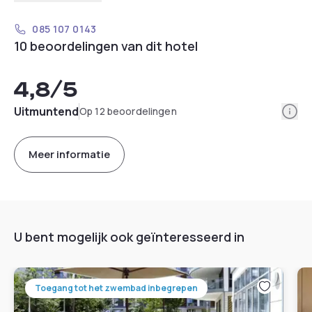
085 107 0143
10 beoordelingen van dit hotel
4,8
/5
Info
Uitmuntend
Op 12 beoordelingen
Meer informatie
U bent mogelijk ook geïnteresseerd in
Toegang tot het zwembad inbegrepen