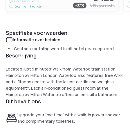
Gratis annulering
-
37
%
€ 198
per nacht
Betaling in het hotel
Specifieke voorwaarden
Informatie over betalen
Contante betaling wordt in dit hotel geaccepteerd
Beschrijving
Located just 5 minutes’ walk from Waterloo train station,
Hampton by Hilton London Waterloo also features free Wi-Fi
and a fitness centre with the latest cardio and weights
equipment*. Each air-conditioned guest room at the
Hampton by Hilton Waterloo offers an en-suite bathroom
Dit bevalt ons
with walk-in power shower, an LCD TV and tea/coffee
making facilities.Hot and cold items are available with
breakfast, as well as free tea and coffee. A 24-hour snack
Upgrade your “me time” with a walk-in power shower
hub is situated in the hotel lobby,where guests can grab hot
and complimentary toiletries.
or cold drinks and confectionery at any time.