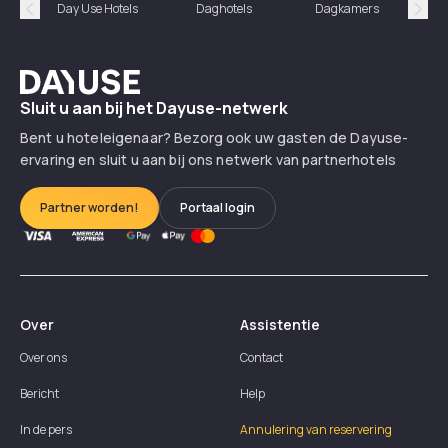
Day Use Hotels
Daghotels
Dagkamers
Hotel
Précédent
Suiv
Dayuse
Sluit u aan bij het Dayuse-netwerk
Bent u hoteleigenaar? Bezorg ook uw gasten de Dayuse-
ervaring en sluit u aan bij ons netwerk van partnerhotels
Partner worden!
Portaal login
Over
Assistentie
Over ons
Contact
Bericht
Help
In de pers
Annulering van reservering