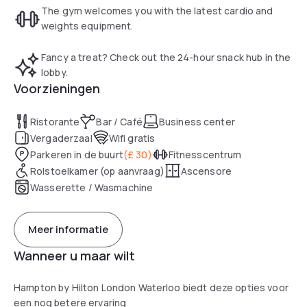
The gym welcomes you with the latest cardio and
weights equipment.
Fancy a treat? Check out the 24-hour snack hub in the
lobby.
Voorzieningen
Ristorante
Bar / Café
Business center
Vergaderzaal
Wifi gratis
Parkeren in de buurt
(
£ 30
)
Fitnesscentrum
Rolstoelkamer (op aanvraag)
Ascensore
Wasserette / Wasmachine
Meer informatie
Wanneer u maar wilt
Hampton by Hilton London Waterloo biedt deze opties voor
een nog betere ervaring