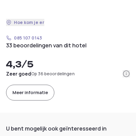
Hoe kom je er
085 107 0143
33 beoordelingen van dit hotel
4,3
/5
Info
Zeer goed
Op 36 beoordelingen
Meer informatie
U bent mogelijk ook geïnteresseerd in