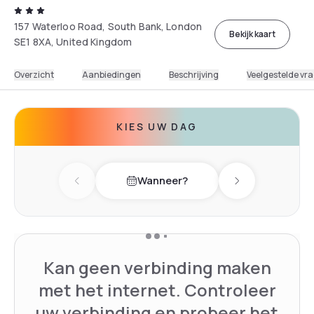
157 Waterloo Road, South Bank, London
Bekijk kaart
SE1 8XA, United Kingdom
Overzicht
Aanbiedingen
Beschrijving
Veelgestelde vr
KIES UW DAG
Wanneer?
Previous day
Next day
Kan geen verbinding maken
met het internet. Controleer
uw verbinding en probeer het