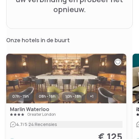
opnieuw.
Onze hotels in de buurt
07h - 15h
08h - 16h
10h - 18h
+
1
Marlin Waterloo
i
Greater London
|
4.7
/5
24 Recensies
€ 125