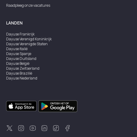
Raadpleeg onze vacatures
LANDEN
Dayuse
Frankrijk
Dayuse
Verenigd Koninkrijk
Dayuse
Verenigde Staten
Dayuse
Italië
Dayuse
Spanje
Dayuse
Duitsland
Dayuse
België
Dayuse
Zwitserland
Dayuse
Brazilië
Dayuse
Nederland
Dayuse
Oostenrijk
Dayuse
Australië
Dayuse
Ierland
Dayuse
Hongkong
Dayuse
Canada
Dayuse
Singapore
Dayuse
Zweden
Dayuse
Thailand
Dayuse
Portugal
Dayuse
Korea
Dayuse
Nieuw-Zeeland
Dayuse
Turkiye