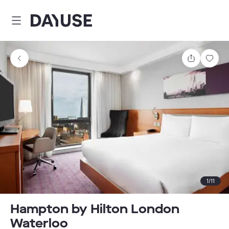
Dayuse
Delen
Wink
1
/
11
Hampton by Hilton London
Waterloo