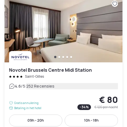
Novotel Brussels Centre Midi Station
Saint-Gilles
|
4.6
/5
252 Recensies
€ 80
Gratis annulering
-
34
%
€ 120
per nacht
Betaling in het hotel
09h - 20h
10h - 18h