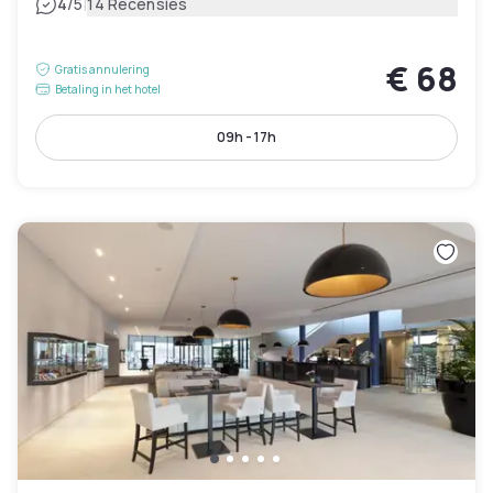
|
4
/5
14 Recensies
€ 68
Gratis annulering
Betaling in het hotel
09h - 17h