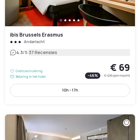
ibis Brussels Erasmus
Anderlecht
|
4.3
/5
37 Recensies
€ 69
Gratis annulering
-
46
%
€ 126
per nacht
Betaling in het hotel
10h - 17h