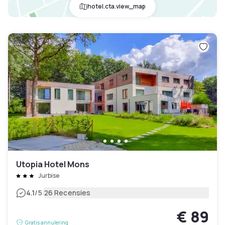
hotel.cta.view_map
Utopia Hotel Mons
Jurbise
|
4.1
/5
26 Recensies
€ 89
Gratis annulering