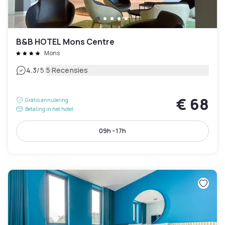
B&B HOTEL Mons Centre
Mons
|
4.3
/5
5 Recensies
€ 68
Gratis annulering
Betaling in het hotel
09h - 17h