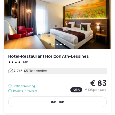
Hotel-Restaurant Horizon Ath-Lessines
Ath
|
4.7
/5
45 Recensies
€ 83
Gratis annulering
-
21
%
€ 105
per nacht
Betaling in het hotel
10h - 16h