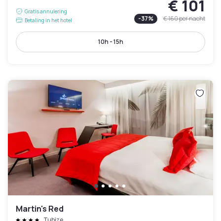
€ 101
Gratis annulering
-
37
%
€ 160
per nacht
Betaling in het hotel
10h - 15h
Martin's Red
Tubize