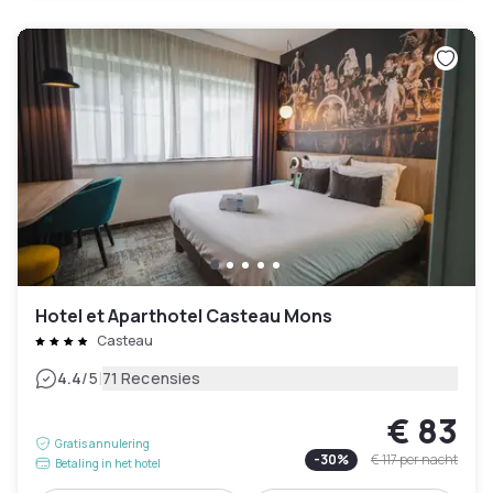
Hotel et Aparthotel Casteau Mons
Casteau
|
4.4
/5
71 Recensies
€ 83
Gratis annulering
-
30
%
€ 117
per nacht
Betaling in het hotel