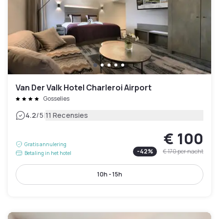
Van Der Valk Hotel Charleroi Airport
Gosselies
|
4.2
/5
11 Recensies
€ 100
Gratis annulering
-
42
%
€ 170
per nacht
Betaling in het hotel
10h - 15h