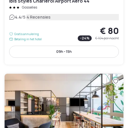
ibis Styles Charleroi Airport Aero 44
Gosselies
|
4.4
/5
4 Recensies
€ 80
Gratis annulering
-
24
%
€ 104
per nacht
Betaling in het hotel
09h - 15h