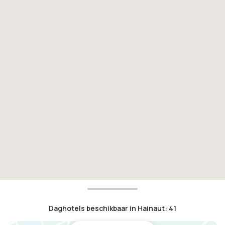
Daghotels beschikbaar in Hainaut
:
41