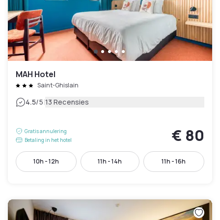
MAH Hotel
Saint-Ghislain
|
4.5
/5
13 Recensies
€ 80
Gratis annulering
Betaling in het hotel
10h - 12h
11h - 14h
11h - 16h