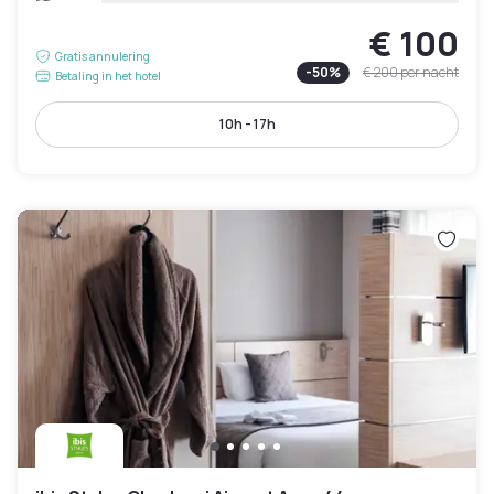
€ 100
Gratis annulering
-
50
%
€ 200
per nacht
Betaling in het hotel
10h - 17h