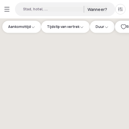
Stad, hotel, ...
Wanneer?
Alle 
Aankomsttijd
Tijdstip van vertrek
Duur
R