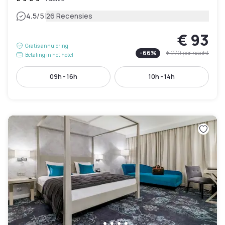
|
4.5
/5
26 Recensies
€ 93
Gratis annulering
-
66
%
€ 270
per nacht
Betaling in het hotel
09h - 16h
10h - 14h