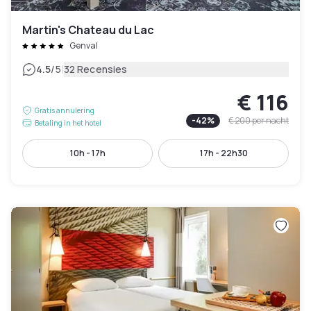
Martin's Chateau du Lac
Genval
|
4.5
/5
32 Recensies
€ 116
Gratis annulering
-
42
%
€ 200
per nacht
Betaling in het hotel
10h - 17h
17h - 22h30