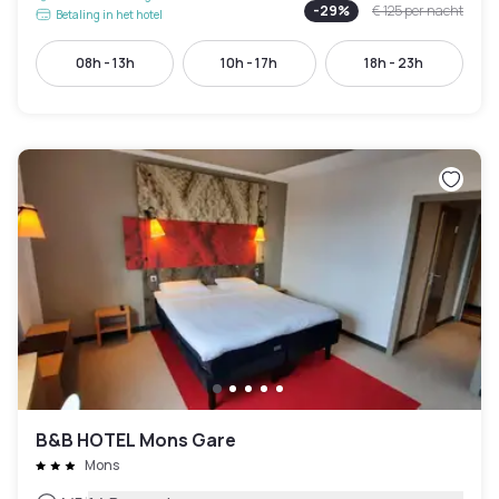
-
29
%
€ 125
per nacht
Betaling in het hotel
08h - 13h
10h - 17h
18h - 23h
B&B HOTEL Mons Gare
Mons