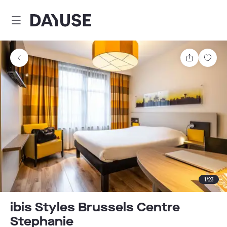
Dayuse
Delen
Wink
1
/
23
ibis Styles Brussels Centre
Stephanie