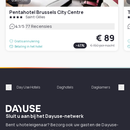
09h - 17h
Pentahotel Brussels City Centre
T
Saint-Gilles
|
4.1
/5
77 Recensies
€ 89
Gratis annulering
-
41
%
€ 150
per nacht
Betaling in het hotel
Day Use Hotels
Daghotels
Dagkamers
Hotel
Précédent
Suiv
Dayuse
Sluit u aan bij het Dayuse-netwerk
Bent u hoteleigenaar? Bezorg ook uw gasten de Dayuse-