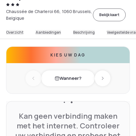
Chaussée de Charleroi 66, 1060 Brussels,
Bekijk kaart
Belgique
Overzicht
Aanbiedingen
Beschrijving
Veelgestelde vr
KIES UW DAG
Wanneer?
Previous day
Next day
Kan geen verbinding maken
met het internet. Controleer
uw verbinding en probeer het