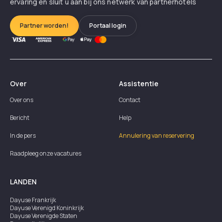
ervaring en sluit u aan bij ons netwerk van partnerhotels
Partner worden!
Portaal login
Over
Assistentie
Over ons
Contact
Bericht
Help
In de pers
Annulering van reservering
Raadpleeg onze vacatures
LANDEN
Dayuse
Frankrijk
Dayuse
Verenigd Koninkrijk
Dayuse
Verenigde Staten