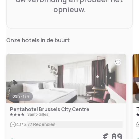
opnieuw.
Onze hotels in de buurt
09h - 17h
Pentahotel Brussels City Centre
T
Saint-Gilles
|
4.1
/5
77 Recensies
€ 89