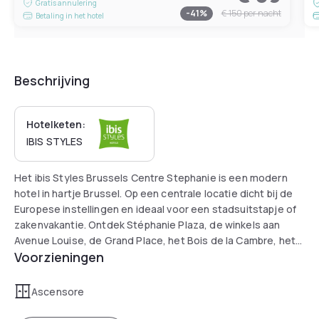
Gratis annulering
-
41
%
€ 150
per nacht
Betaling in het hotel
Beschrijving
Hotelketen:
IBIS STYLES
Het ibis Styles Brussels Centre Stephanie is een modern
hotel in hartje Brussel. Op een centrale locatie dicht bij de
Europese instellingen en ideaal voor een stadsuitstapje of
zakenvakantie. Ontdek Stéphanie Plaza, de winkels aan
Avenue Louise, de Grand Place, het Bois de la Cambre, het
Voorzieningen
Horta Museum en kunstgalerieën en tentoonstellingen. Veel
restaurants in de omgeving zijn via bezorgplatforms
beschikbaar. U kunt dineren in onze kamers die een
Ascensore
magnetron en koelkast hebben.