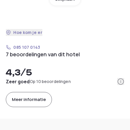
Hoe kom je er
085 107 0143
7 beoordelingen van dit hotel
4,3
/5
Info
Zeer goed
Op 10 beoordelingen
Meer informatie