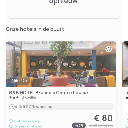
opnieuw.
Onze hotels in de buurt
09h - 17h
B&B HOTEL Brussels Centre Louise
i
Bruxelles
|
4.3
/5
57 Recensies
€ 80
Gratis annulering
-
43
%
€ 140
per nacht
Betaling in het hotel