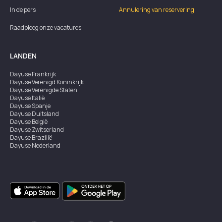
In de pers
Annulering van reservering
Raadpleeg onze vacatures
LANDEN
Dayuse
Frankrijk
Dayuse
Verenigd Koninkrijk
Dayuse
Verenigde Staten
Dayuse
Italië
Dayuse
Spanje
Dayuse
Duitsland
Dayuse
België
Dayuse
Zwitserland
Dayuse
Brazilië
Dayuse
Nederland
Dayuse
Oostenrijk
Dayuse
Australië
Dayuse
Ierland
Dayuse
Hongkong
Dayuse
Canada
Dayuse
Singapore
Dayuse
Zweden
Dayuse
Thailand
Dayuse
Portugal