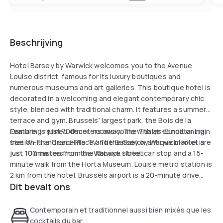
Beschrijving
Hotel Barsey by Warwick welcomes you to the Avenue
Louise district, famous for its luxury boutiques and
numerous museums and art galleries. This boutique hotel is
decorated in a welcoming and elegant contemporary chic
style, blended with traditional charm. It features a summer
terrace and gym. Brussels' largest park, the Bois de la
Cambre, is just 700 meters away. The Thalys-Eurostar train
Featuring refined decor, rooms come with air conditioning,
station, the Grand-Place and the Sablon antique market are
free Wi-Fi and satellite TV. The Barsey by Warwick Hotel is
just 10 minutes from the Warwick Hotel.
just 100 meters from the Abbaye streetcar stop and a 15-
minute walk from the Horta Museum. Louise metro station is
2 km from the hotel. Brussels airport is a 20-minute drive
Dit bevalt ons
away.
Contemporain et traditionnel aussi bien mixés que les
cocktails du bar.