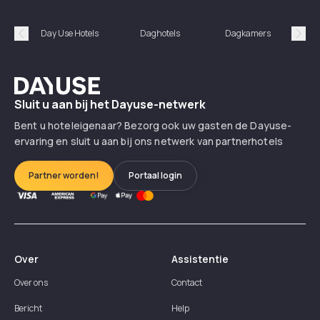
Day Use Hotels
Daghotels
Dagkamers
Hotel
Précédent
Suiv
Dayuse
Sluit u aan bij het Dayuse-netwerk
Bent u hoteleigenaar? Bezorg ook uw gasten de Dayuse-
ervaring en sluit u aan bij ons netwerk van partnerhotels
Partner worden!
Portaal login
Over
Assistentie
Over ons
Contact
Bericht
Help