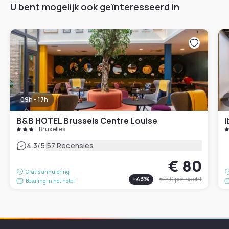
U bent mogelijk ook geïnteresseerd in
09h - 17h
B&B HOTEL Brussels Centre Louise
i
Bruxelles
|
4.3
/5
57 Recensies
€ 80
Gratis annulering
-
43
%
€ 140
per nacht
Betaling in het hotel