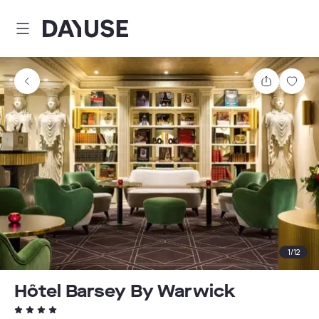
Dayuse
Delen
Wink
1
/
12
Hôtel Barsey By Warwick