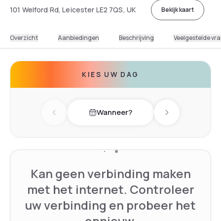
101 Welford Rd, Leicester LE2 7QS, UK
Bekijk kaart
Overzicht
Aanbiedingen
Beschrijving
Veelgestelde vr
KIES UW DAG
Wanneer?
Previous day
Next day
Kan geen verbinding maken
met het internet. Controleer
uw verbinding en probeer het
opnieuw.