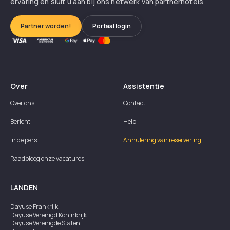
ervaring en sluit u aan bij ons netwerk van partnerhotels
Partner worden!
Portaal login
Over
Assistentie
Over ons
Contact
Bericht
Help
In de pers
Annulering van reservering
Raadpleeg onze vacatures
LANDEN
Dayuse
Frankrijk
Dayuse
Verenigd Koninkrijk
Dayuse
Verenigde Staten