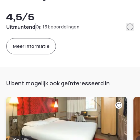
4,5
/5
Info
Uitmuntend
Op 13 beoordelingen
Meer informatie
U bent mogelijk ook geïnteresseerd in
10h - 16h