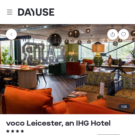
Dayuse
Delen
Wink
1
/
26
voco Leicester, an IHG Hotel