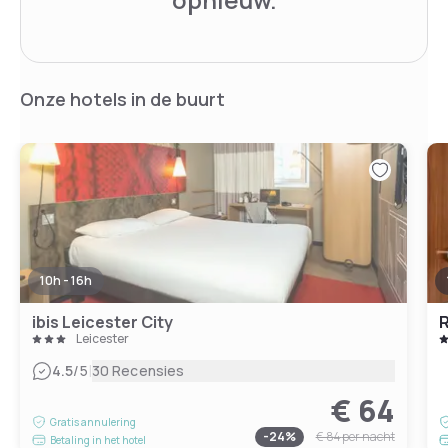
Onze hotels in de buurt
10h - 16h
ibis Leicester City
Leicester
|
4.5
/5
30 Recensies
€ 64
Gratis annulering
-
24
%
€ 84
per nacht
Betaling in het hotel