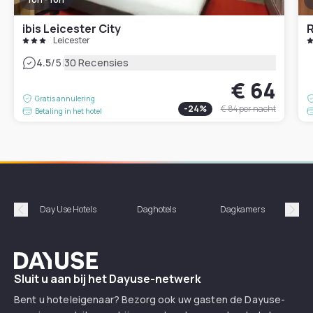
ibis Leicester City
Leicester
|
4.5
/5
30 Recensies
€ 64
Gratis annulering
-
24
%
€ 84
per nacht
Betaling in het hotel
Day Use Hotels
Daghotels
Dagkamers
Hotel
Précédent
Suiv
Dayuse
Sluit u aan bij het Dayuse-netwerk
Bent u hoteleigenaar? Bezorg ook uw gasten de Dayuse-