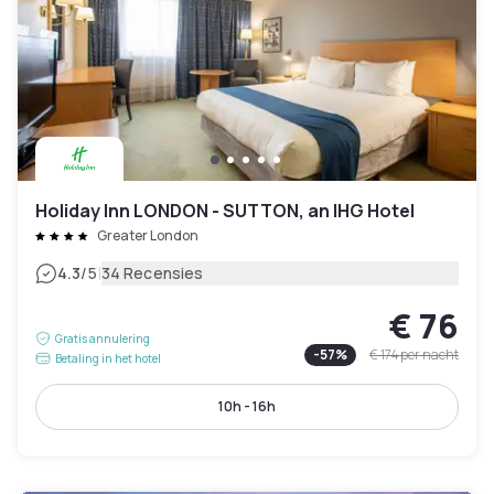
Holiday Inn LONDON - SUTTON, an IHG Hotel
Greater London
|
4.3
/5
34 Recensies
€ 76
Gratis annulering
-
57
%
€ 174
per nacht
Betaling in het hotel
10h - 16h