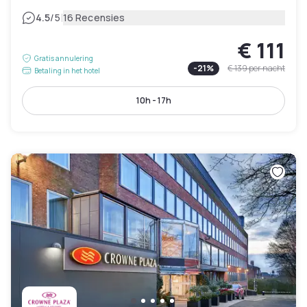
|
4.5
/5
16 Recensies
€ 111
Gratis annulering
-
21
%
€ 139
per nacht
Betaling in het hotel
10h - 17h