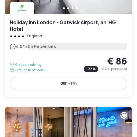
Holiday Inn London - Gatwick Airport, an IHG
Hotel
England
|
4.5
/5
55 Recensies
€ 86
Gratis annulering
-
33
%
€ 129
per nacht
Betaling in het hotel
08h - 17h