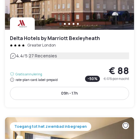
Delta Hotels by Marriott Bexleyheath
Greater London
|
4.4
/5
27 Recensies
€ 88
Gratis annulering
-
50
%
€ 175
per nacht
rate-plan-card.label-prepaid
09h - 17h
Toegang tot het zwembad inbegrepen