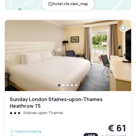
hotel.cta.view_map
Sunday London Staines-upon-Thames
Heathrow T5
Staines-upon-Thames
€ 61
Gratis annulering
-
39
%
€ 99
per nacht