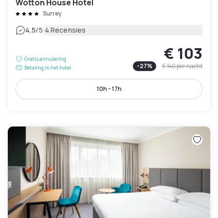
Wotton House Hotel
Surrey
|
4.5
/5
4 Recensies
€ 103
Gratis annulering
-
27
%
€ 140
per nacht
Betaling in het hotel
10h - 17h