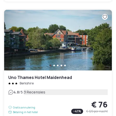
Uno Thames Hotel Maidenhead
Berkshire
|
4.8
/5
3 Recensies
€ 76
Gratis annulering
-
41
%
€ 129
per nacht
Betaling in het hotel