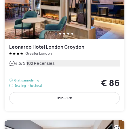
Leonardo Hotel London Croydon
Greater London
|
4.5
/5
102 Recensies
€ 86
Gratis annulering
Betaling in het hotel
09h - 17h