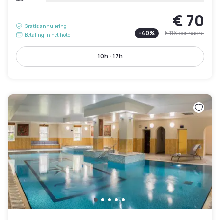
€ 70
Gratis annulering
-
40
%
€ 116
per nacht
Betaling in het hotel
10h - 17h