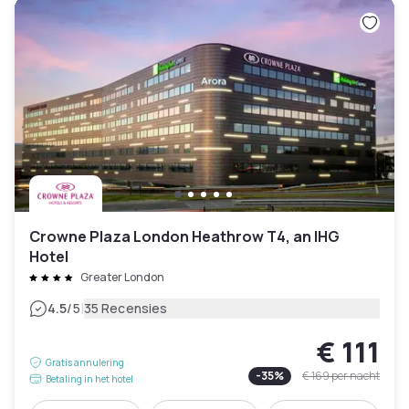
Crowne Plaza London Heathrow T4, an IHG
Hotel
Greater London
|
4.5
/5
35 Recensies
€ 111
Gratis annulering
-
35
%
€ 169
per nacht
Betaling in het hotel