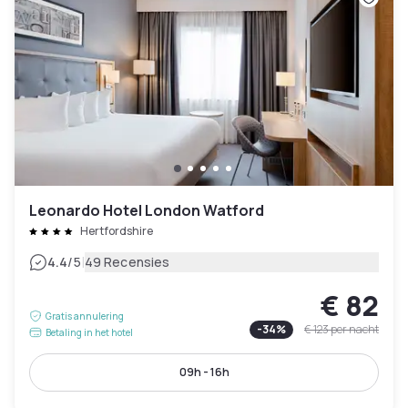
Leonardo Hotel London Watford
Hertfordshire
|
4.4
/5
49 Recensies
€ 82
Gratis annulering
-
34
%
€ 123
per nacht
Betaling in het hotel
09h - 16h