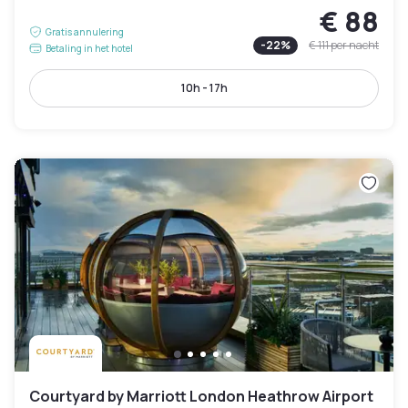
€ 88
Gratis annulering
-
22
%
€ 111
per nacht
Betaling in het hotel
10h - 17h
Courtyard by Marriott London Heathrow Airport