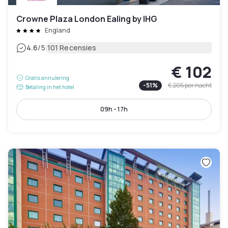
Crowne Plaza London Ealing by IHG
England
|
4.6
/5
101 Recensies
€ 102
Gratis annulering
-
51
%
€ 205
per nacht
Betaling in het hotel
09h - 17h