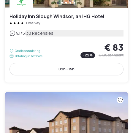
Holiday Inn Slough Windsor, an IHG Hotel
Chalvey
|
4.1
/5
30 Recensies
€ 83
Gratis annulering
-
22
%
€ 105
per nacht
Betaling in het hotel
09h - 15h