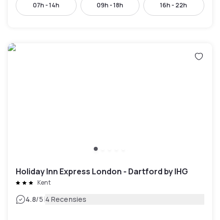
07h - 14h
09h - 18h
16h - 22h
Holiday Inn Express London - Dartford by IHG
Kent
|
4.8
/5
4 Recensies