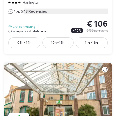
Harlington
|
4.4
/5
18 Recensies
€ 106
Gratis annulering
-
40
%
€ 175
per nacht
rate-plan-card.label-prepaid
09h - 14h
10h - 15h
11h - 16h