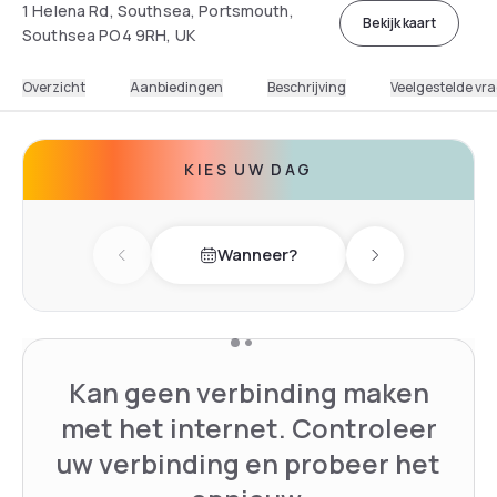
1 Helena Rd, Southsea, Portsmouth,
Bekijk kaart
Southsea PO4 9RH, UK
Overzicht
Aanbiedingen
Beschrijving
Veelgestelde vr
KIES UW DAG
Wanneer?
Previous day
Next day
Kan geen verbinding maken
met het internet. Controleer
uw verbinding en probeer het