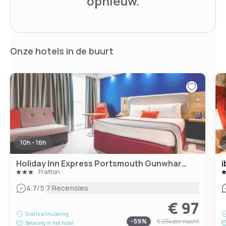
opnieuw.
Onze hotels in de buurt
10h - 16h
Holiday Inn Express Portsmouth Gunwharf Quays
i
Fratton
|
4.7
/5
7 Recensies
€ 97
Gratis annulering
-
59
%
€ 234
per nacht
Betaling in het hotel