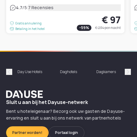
|
4.7
/5
7 Recensies
€ 97
Gratis annulering
-
59
%
€ 234
per nacht
Betaling in het hotel
Day Use Hotels
Daghotels
Dagkamers
Hotel
Précédent
Suiv
Dayuse
Sluit u aan bij het Dayuse-netwerk
Bent u hoteleigenaar? Bezorg ook uw gasten de Dayuse-
ervaring en sluit u aan bij ons netwerk van partnerhotels
Partner worden!
Portaal login