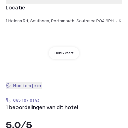
Locatie
1 Helena Rd, Southsea, Portsmouth, Southsea PO4 9RH, UK
Bekijk kaart
Hoe kom je er
085 107 0143
1 beoordelingen van dit hotel
5,0
/5