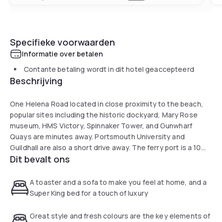
Specifieke voorwaarden
Informatie over betalen
Contante betaling wordt in dit hotel geaccepteerd
Beschrijving
One Helena Road located in close proximity to the beach,
popular sites including the historic dockyard, Mary Rose
museum, HMS Victory, Spinnaker Tower, and Gunwharf
Quays are minutes away. Portsmouth University and
Guildhall are also a short drive away. The ferry port is a 10
Dit bevalt ons
minute drive away, Southampton airport 30km. Each of the
hotel's larger than average rooms comes with free Wi-Fi, a
kitchenette including kettle, hob, microwave, toaster, and
A toaster and a sofa to make you feel at home, and a
fridge freezer. All rooms have dining table and chairs for 2
Super King bed for a touch of luxury
people, easy chairs or sofa, and luxurious super king bed.
There is also off road parking. The hotel is very quite, and
Great style and fresh colours are the key elements of