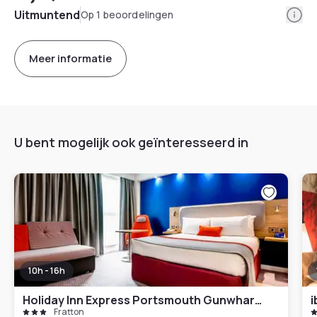
Info
Uitmuntend
Op 1 beoordelingen
Meer informatie
U bent mogelijk ook geïnteresseerd in
10h - 16h
Holiday Inn Express Portsmouth Gunwharf Quays
i
Fratton