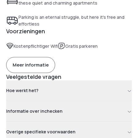
very welcoming, you will certainly feel at home whilst
these quiet and charming apartments
staying at One Helena Road.
Parking is an eternal struggle, but here it's free and
effortless
Voorzieningen
Kostenpflichtiger Wifi
Gratis parkeren
Meer informatie
Veelgestelde vragen
Hoe werkt het?
Informatie over inchecken
Overige specifieke voorwaarden