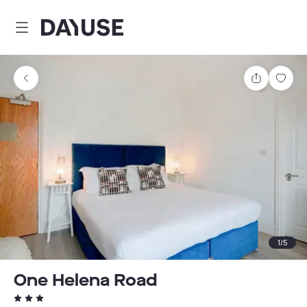
Dayuse
Delen
Wink
1
/
5
One Helena Road