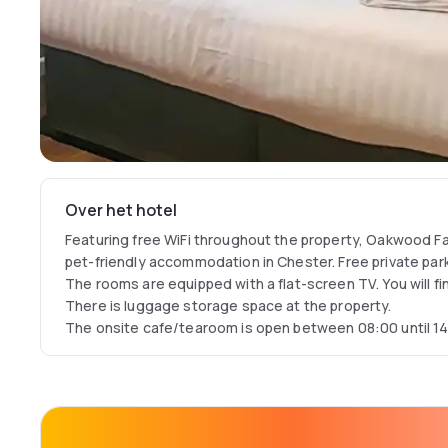
Over het hotel
Featuring free WiFi throughout the property, Oakwood 
pet-friendly accommodation in Chester. Free private parki
The rooms are equipped with a flat-screen TV. You will fin
There is luggage storage space at the property.
The onsite cafe/tearoom is open between 08:00 until 1
cooked breakfasts, a selection of hot snacks and fresh
Chester Zoo is 3.4 km from Oakwood Farm Mews Chester
is 4.2 km from the property. Liverpool John Lennon Airpor