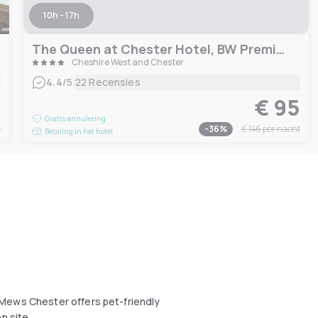
10h - 17h
The Queen at Chester Hotel, BW Premier Collection
Cheshire West and Chester
|
4.4
/5
22 Recensies
9
€ 95
Gratis annulering
t
-
36
%
€ 146
per nacht
Betaling in het hotel
 Mews Chester offers pet-friendly
n site.