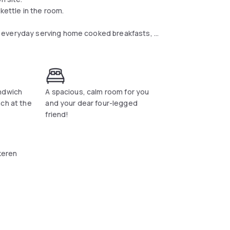
kettle in the room.
0 everyday serving home cooked breakfasts, a
ile Chester Racecourse is 4.2 km from the
ndwich
A spacious, calm room for you
ch at the
and your dear four-legged
friend!
keren