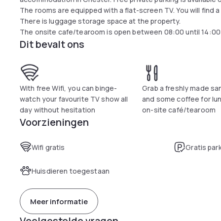
The rooms are equipped with a flat-screen TV. You will find a 
There is luggage storage space at the property.
The onsite cafe/tearoom is open between 08:00 until 14:0
Dit bevalt ons
selection of hot snacks and freshly made sandwiches.
Chester Zoo is 3.4 km from Oakwood Farm Mews Chester, wh
property. Liverpool John Lennon Airport is 35.4 km away.
With free Wifi, you can binge-
Grab a freshly made sa
watch your favourite TV show all
and some coffee for lun
day without hesitation
on-site café/tearoom
Voorzieningen
Wifi gratis
Gratis par
Huisdieren toegestaan
Meer informatie
Veelgestelde vragen