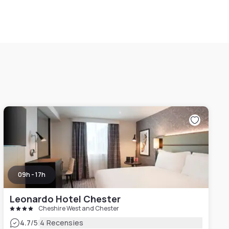
09h - 17h
Leonardo Hotel Chester
Cheshire West and Chester
|
4.7
/5
4 Recensies