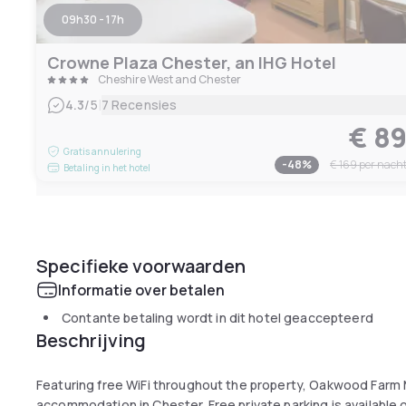
09h30 - 17h
Crowne Plaza Chester, an IHG Hotel
Cheshire West and Chester
|
4.3
/5
7 Recensies
€ 8
Gratis annulering
-
48
%
€ 169
per nach
Betaling in het hotel
Specifieke voorwaarden
Informatie over betalen
Contante betaling wordt in dit hotel geaccepteerd
Beschrijving
Featuring free WiFi throughout the property, Oakwood Farm
accommodation in Chester. Free private parking is available o