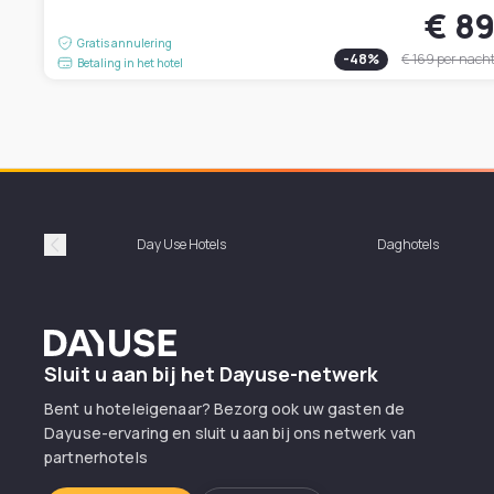
€ 8
Gratis annulering
-
48
%
€ 169
per nach
Betaling in het hotel
Day Use Hotels
Daghotels
Précédent
Dayuse
Sluit u aan bij het Dayuse-netwerk
Bent u hoteleigenaar? Bezorg ook uw gasten de
Dayuse-ervaring en sluit u aan bij ons netwerk van
partnerhotels