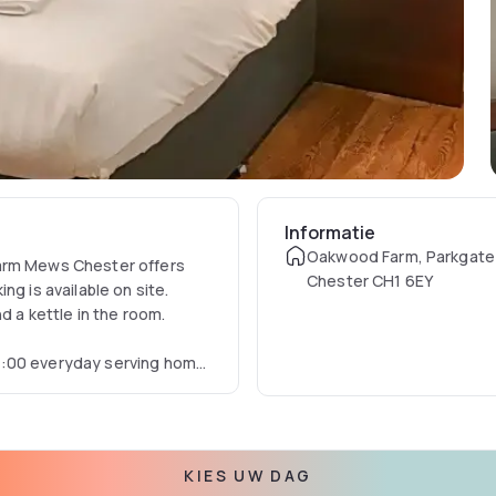
Informatie
Oakwood Farm, Parkgate
Farm Mews Chester offers
Chester CH1 6EY
ng is available on site.
d a kettle in the room.
4:00 everyday serving home
ly made sandwiches.
, while Chester Racecourse
t is 35.4 km away.
KIES UW DAG