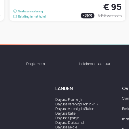
9
€ 95
Gratis annulering
t
-
36
%
€ 146
per nacht
Betaling in het hotel
Dagkamers
Hotels voor paar uur
LANDEN
Ov
Over
Dayuse
Frankrijk
Dayuse
Verenigd Koninkrijk
Dayuse
Verenigde Staten
Beri
Dayuse
Italië
Dayuse
Spanje
In d
Dayuse
Duitsland
Dayuse
België