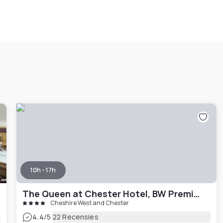
10h - 17h
The Queen at Chester Hotel, BW Premier Collection
Cheshire West and Chester
|
4.4
/5
22 Recensies