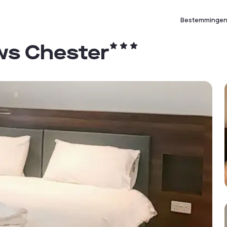
Bestemminge
s Chester