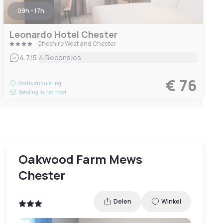
09h - 17h
Leonardo Hotel Chester
Cheshire West and Chester
|
4.7
/5
4 Recensies
€ 76
Gratis annulering
Betaling in het hotel
Oakwood Farm Mews
Chester
Delen
Winkel