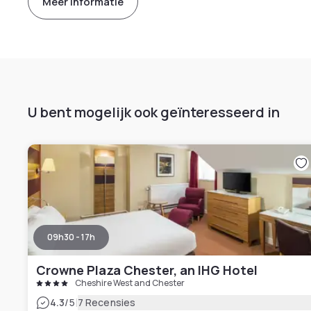
Meer informatie
U bent mogelijk ook geïnteresseerd in
09h30 - 17h
Crowne Plaza Chester, an IHG Hotel
Cheshire West and Chester
|
4.3
/5
7 Recensies