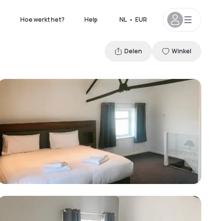
n
Hoe werkt het?
Help
NL
•
EUR
Delen
Winkel