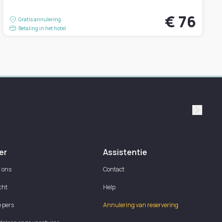
€ 76
Gratis annulering
Betaling in het hotel
Suivan
er
Assistentie
 ons
Contact
cht
Help
e pers
Annulering van reservering