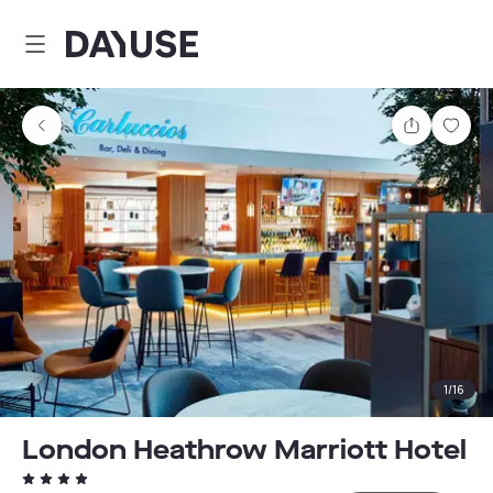
Dayuse
Delen
Wink
1
/
16
London Heathrow Marriott Hotel