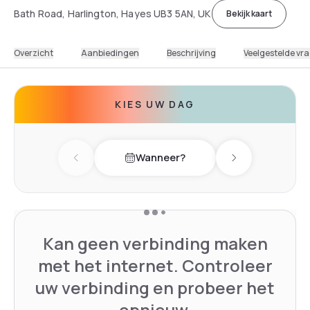
Bath Road, Harlington, Hayes UB3 5AN, UK
Bekijk kaart
Overzicht
Aanbiedingen
Beschrijving
Veelgestelde vr
KIES UW DAG
Wanneer?
Previous day
Next day
Kan geen verbinding maken
met het internet. Controleer
uw verbinding en probeer het
opnieuw.