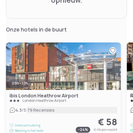
Onze hotels in de buurt
09h - 17h
ibis London Heathrow Airport
R
London Heathrow Airport
|
4.3
/5
79 Recensies
€ 58
Gratis annulering
-
24
%
€ 76
per nacht
Betaling in het hotel