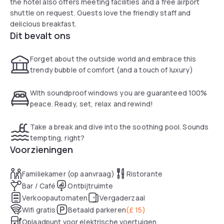
the hotel also offers meeting facilities and a free airport
shuttle on request. Guests love the friendly staff and
delicious breakfast.
Dit bevalt ons
Forget about the outside world and embrace this
trendy bubble of comfort (and a touch of luxury)
With soundproof windows you are guaranteed 100%
peace. Ready, set, relax and rewind!
Take a break and dive into the soothing pool. Sounds
tempting, right?
Voorzieningen
Familiekamer (op aanvraag)
Ristorante
Bar / Café
Ontbijtruimte
Verkoopautomaten
Vergaderzaal
Wifi gratis
Betaald parkeren
(
£ 15
)
Oplaadpunt voor elektrische voertuigen