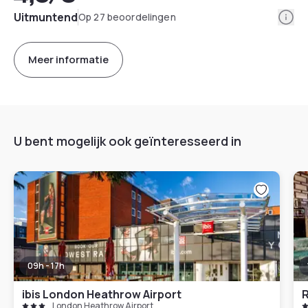
Info
Uitmuntend
Op 27 beoordelingen
Meer informatie
U bent mogelijk ook geïnteresseerd in
09h - 17h
ibis London Heathrow Airport
R
London Heathrow Airport