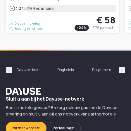
|
4.3
/5
79 Recensies
€ 58
Gratis annulering
-
24
%
€ 76
per nacht
Betaling in het hotel
Day Use Hotels
Daghotels
Dagkamers
Hotel
Précédent
Suiv
Dayuse
Sluit u aan bij het Dayuse-netwerk
Bent u hoteleigenaar? Bezorg ook uw gasten de Dayuse-
ervaring en sluit u aan bij ons netwerk van partnerhotels
Partner worden!
Portaal login