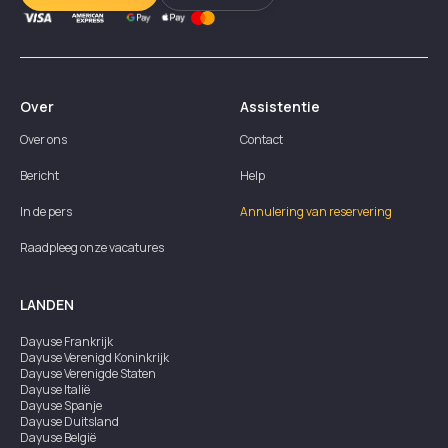
Over
Assistentie
Over ons
Contact
Bericht
Help
In de pers
Annulering van reservering
Raadpleeg onze vacatures
LANDEN
Dayuse
Frankrijk
Dayuse
Verenigd Koninkrijk
Dayuse
Verenigde Staten
Dayuse
Italië
Dayuse
Spanje
Dayuse
Duitsland
Dayuse
België