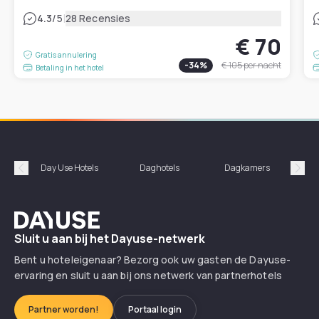
|
4.3
/5
28 Recensies
€ 70
Gratis annulering
-
34
%
€ 105
per nacht
Betaling in het hotel
Day Use Hotels
Daghotels
Dagkamers
Hotel
Précédent
Suiv
Dayuse
Sluit u aan bij het Dayuse-netwerk
Bent u hoteleigenaar? Bezorg ook uw gasten de Dayuse-
ervaring en sluit u aan bij ons netwerk van partnerhotels
Partner worden!
Portaal login