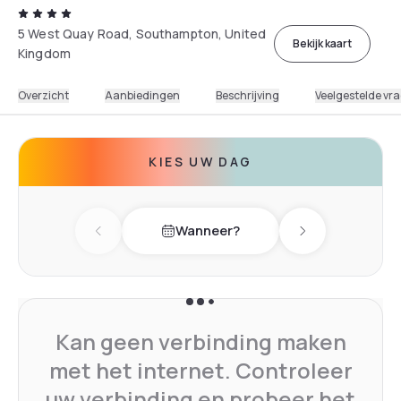
5 West Quay Road, Southampton, United
Bekijk kaart
Kingdom
Overzicht
Aanbiedingen
Beschrijving
Veelgestelde vr
KIES UW DAG
Wanneer?
Previous day
Next day
Kan geen verbinding maken
met het internet. Controleer
uw verbinding en probeer het