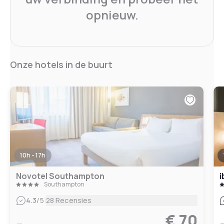
opnieuw.
Onze hotels in de buurt
10h - 17h
Novotel Southampton
i
Southampton
|
4.3
/5
28 Recensies
€ 70