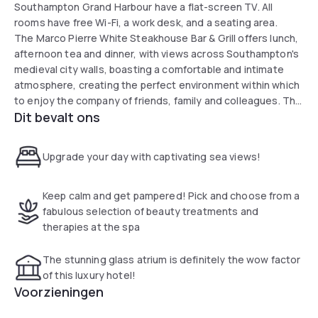
Southampton Grand Harbour have a flat-screen TV. All
rooms have free Wi-Fi, a work desk, and a seating area.
The Marco Pierre White Steakhouse Bar & Grill offers lunch,
afternoon tea and dinner, with views across Southampton's
medieval city walls, boasting a comfortable and intimate
atmosphere, creating the perfect environment within which
to enjoy the company of friends, family and colleagues. The
Dit bevalt ons
Hamtun Bar offers all day dining and a range of cocktails.
Grand Harbour Hotel is a 5-minute walk from West Quay
Retail Park. On-site parking is available for a supplement, and
Upgrade your day with captivating sea views!
all cruise terminals are just a short drive away."
Keep calm and get pampered! Pick and choose from a
fabulous selection of beauty treatments and
therapies at the spa
The stunning glass atrium is definitely the wow factor
of this luxury hotel!
Voorzieningen