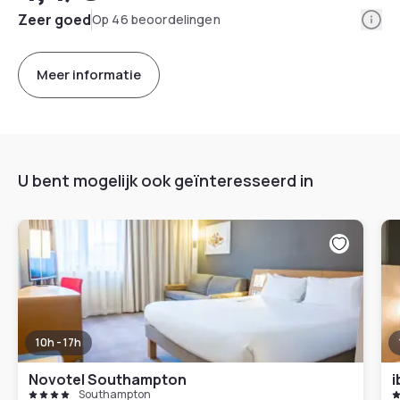
Info
Zeer goed
Op 46 beoordelingen
Meer informatie
U bent mogelijk ook geïnteresseerd in
10h - 17h
Novotel Southampton
i
Southampton