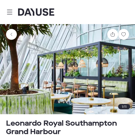
Dayuse
Delen
Wink
1
/
11
Leonardo Royal Southampton
Grand Harbour