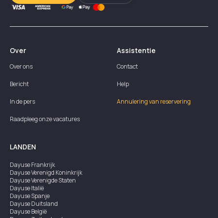
Over
Assistentie
Over ons
Contact
Bericht
Help
In de pers
Annulering van reservering
Raadpleeg onze vacatures
LANDEN
Dayuse
Frankrijk
Dayuse
Verenigd Koninkrijk
Dayuse
Verenigde Staten
Dayuse
Italië
Dayuse
Spanje
Dayuse
Duitsland
Dayuse
België