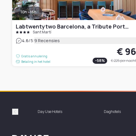
10h - 16h
Labtwentytwo Barcelona, a Tribute Portfolio Hotel
Sant Martí
|
4.6
/5
9 Recensies
€ 9
Gratis annulering
-
58
%
€ 225
per nach
Betaling in het hotel
Day Use Hotels
Daghotels
Précédent