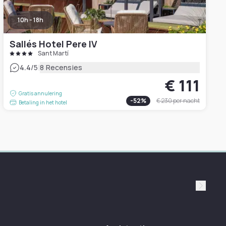
10h - 18h
Sallés Hotel Pere IV
Sant Martí
|
4.4
/5
8 Recensies
€ 111
Gratis annulering
-
52
%
€ 230
per nacht
Betaling in het hotel
Suivan