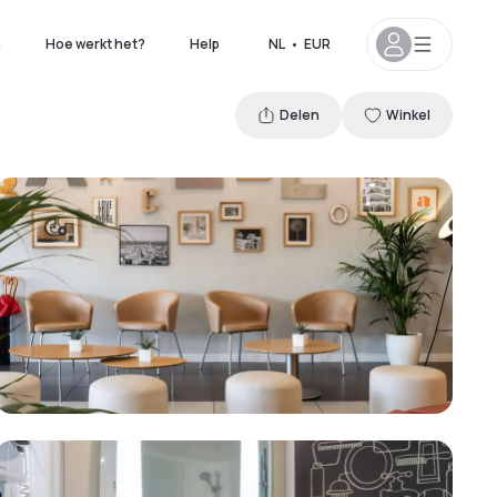
n
Hoe werkt het?
Help
NL
•
EUR
Delen
Winkel