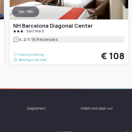
10h - 16h
NH Barcelona Diagonal Center
Sant Martí
|
4.2
/5
16 Recensies
6
€ 108
Gratis annulering
t
Betaling in het hotel
Dagkamers
Hotels voor paar uur