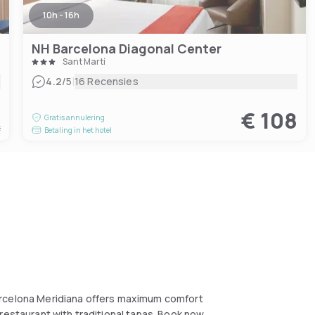
10h - 16h
NH Barcelona Diagonal Center
Sant Martí
|
4.2
/5
16 Recensies
6
€ 108
Gratis annulering
t
Betaling in het hotel
s Barcelona Meridiana offers maximum comfort
restaurant with traditional tapas. Book now