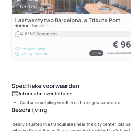
10h - 16h
Labtwentytwo Barcelona, a Tribute Portfolio Hotel
Sant Martí
|
4.6
/5
9 Recensies
€ 9
Gratis annulering
-
58
%
€ 225
per nach
Betaling in het hotel
Specifieke voorwaarden
Informatie over betalen
Contante betaling wordt in dit hotel geaccepteerd
Beschrijving
Ideally situated in a tranquil area near the city center, ibi
with the Sweet Bed by ibis, a complete breakfast buffet and 