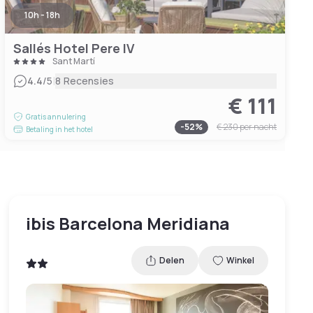
10h - 18h
Sallés Hotel Pere IV
Sant Martí
|
4.4
/5
8 Recensies
€ 111
Gratis annulering
-
52
%
€ 230
per nacht
Betaling in het hotel
ibis Barcelona Meridiana
Delen
Winkel