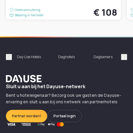
€ 108
Gratis annulering
Betaling in het hotel
Day Use Hotels
Daghotels
Dagkamers
Hotel
Précédent
Suiv
Dayuse
Sluit u aan bij het Dayuse-netwerk
Bent u hoteleigenaar? Bezorg ook uw gasten de Dayuse-
ervaring en sluit u aan bij ons netwerk van partnerhotels
Partner worden!
Portaal login