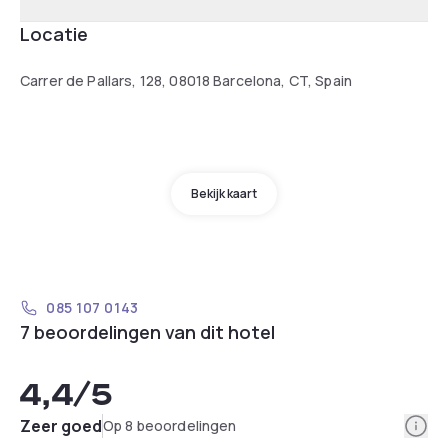
Locatie
Carrer de Pallars, 128, 08018 Barcelona, CT, Spain
Bekijk kaart
085 107 0143
7 beoordelingen van dit hotel
4,4
/5
Info
Zeer goed
Op 8 beoordelingen