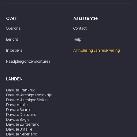
Over
Assistentie
Over ons
Contact
Bericht
Help
In de pers
Annulering van reservering
Raadpleeg onze vacatures
LANDEN
Dayuse
Frankrijk
Dayuse
Verenigd Koninkrijk
Dayuse
Verenigde Staten
Dayuse
Italië
Dayuse
Spanje
Dayuse
Duitsland
Dayuse
België
Dayuse
Zwitserland
Dayuse
Brazilië
Dayuse
Nederland