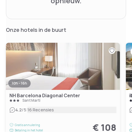
opnieuw.
Onze hotels in de buurt
10h - 16h
NH Barcelona Diagonal Center
i
Sant Martí
|
4.2
/5
16 Recensies
€ 108
Gratis annulering
Betaling in het hotel