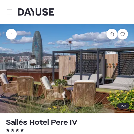
Dayuse
Delen
Wink
1
/
23
Sallés Hotel Pere IV