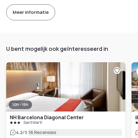
Meer informatie
U bent mogelijk ook geïnteresseerd in
10h - 16h
NH Barcelona Diagonal Center
i
Sant Martí
|
4.2
/5
16 Recensies