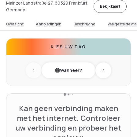
Mainzer Landstraße 27, 60329 Frankfurt,
Bekijk kaart
Germany
Overzicht
Aanbiedingen
Beschrijving
Veelgestelde vr
KIES UW DAG
Wanneer?
Previous day
Next day
Kan geen verbinding maken
met het internet. Controleer
uw verbinding en probeer het