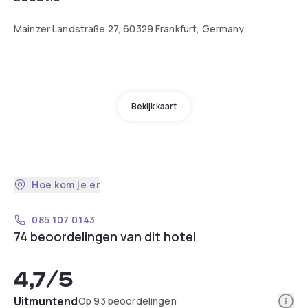
Mainzer Landstraße 27, 60329 Frankfurt, Germany
Bekijk kaart
Hoe kom je er
085 107 0143
74 beoordelingen van dit hotel
4,7
/5
Info
Uitmuntend
Op 93 beoordelingen