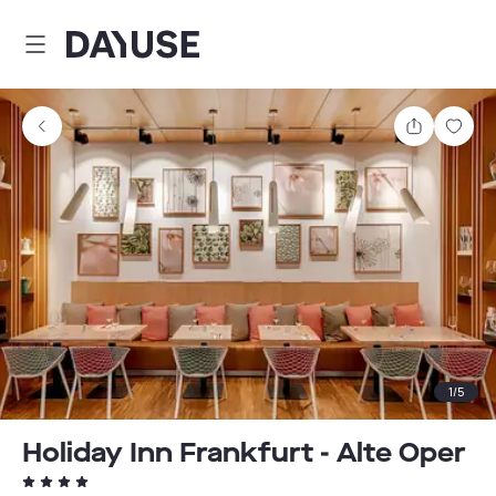
Dayuse
Delen
Wink
1
/
5
Holiday Inn Frankfurt - Alte Oper