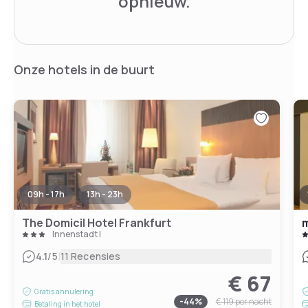
opnieuw.
Onze hotels in de buurt
09h - 17h
13h - 23h
The Domicil Hotel Frankfurt
m
Innenstadt I
|
4.1
/5
11 Recensies
€ 67
Gratis annulering
-
44
%
€ 119
per nacht
Betaling in het hotel