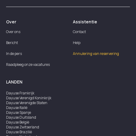
Over
Assistentie
Over ons
Contact
Bericht
Help
In de pers
Annulering van reservering
Raadpleeg onze vacatures
LANDEN
Dayuse
Frankrijk
Dayuse
Verenigd Koninkrijk
Dayuse
Verenigde Staten
Dayuse
Italië
Dayuse
Spanje
Dayuse
Duitsland
Dayuse
België
Dayuse
Zwitserland
Dayuse
Brazilië