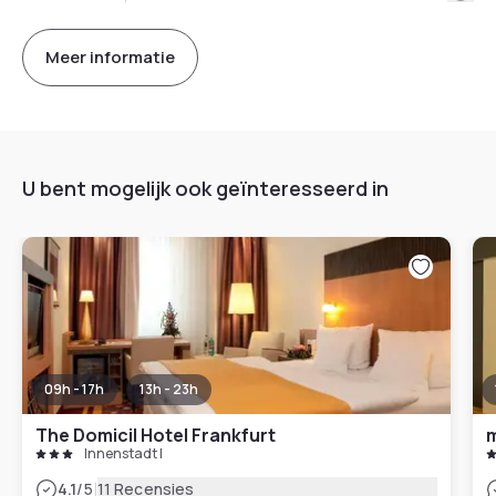
Meer informatie
U bent mogelijk ook geïnteresseerd in
09h - 17h
13h - 23h
The Domicil Hotel Frankfurt
m
Innenstadt I
|
4.1
/5
11 Recensies