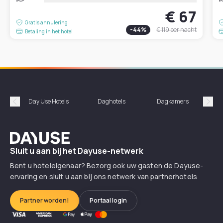
€ 67
Gratis annulering
-
44
%
€ 119
per nacht
Betaling in het hotel
Day Use Hotels
Daghotels
Dagkamers
Hotel
Précédent
Suiv
Dayuse
Sluit u aan bij het Dayuse-netwerk
Bent u hoteleigenaar? Bezorg ook uw gasten de Dayuse-
ervaring en sluit u aan bij ons netwerk van partnerhotels
Partner worden!
Portaal login