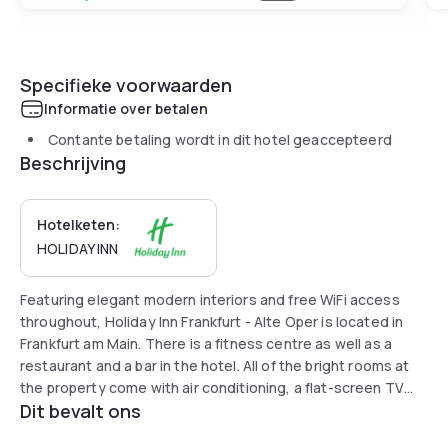
Specifieke voorwaarden
Informatie over betalen
Contante betaling wordt in dit hotel geaccepteerd
Beschrijving
Hotelketen:
HOLIDAY INN
Featuring elegant modern interiors and free WiFi access
throughout, Holiday Inn Frankfurt - Alte Oper is located in
Frankfurt am Main. There is a fitness centre as well as a
restaurant and a bar in the hotel. All of the bright rooms at
the property come with air conditioning, a flat-screen TV
Dit bevalt ons
and a private bathroom providing a hairdryer and free
toiletries. Rooms also feature a safety deposit box and