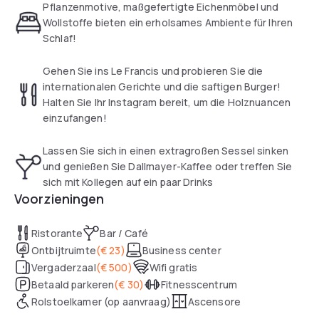
tea/coffee facilities. Frankfurt Messe Convention Centre
Pflanzenmotive, maßgefertigte Eichenmöbel und
and the Main tower are just 750 m from the property, while
Wollstoffe bieten ein erholsames Ambiente für Ihren
Frankfurt’s Old Town and central shopping district can easily
Schlaf!
be reached in less than 20 minutes on foot.
Gehen Sie ins Le Francis und probieren Sie die
internationalen Gerichte und die saftigen Burger!
Halten Sie Ihr Instagram bereit, um die Holznuancen
einzufangen!
Lassen Sie sich in einen extragroßen Sessel sinken
und genießen Sie Dallmayer-Kaffee oder treffen Sie
sich mit Kollegen auf ein paar Drinks
Voorzieningen
Ristorante
Bar / Café
Ontbijtruimte
(
€ 23
)
Business center
Vergaderzaal
(
€ 500
)
Wifi gratis
Betaald parkeren
(
€ 30
)
Fitnesscentrum
Rolstoelkamer (op aanvraag)
Ascensore