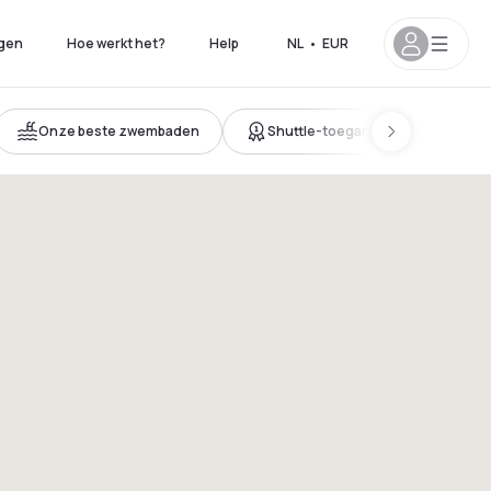
gen
Hoe werkt het?
Help
NL
•
EUR
Onze beste zwembaden
Shuttle-toegang