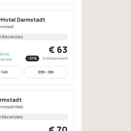
tyHotel Darmstadt
rmstadt
0 Recensies
€ 63
lering
-
37
%
€ 100
per nacht
het hotel
- 14h
09h - 18h
rmstadt
rmstadt-West
0 Recensies
€ 70