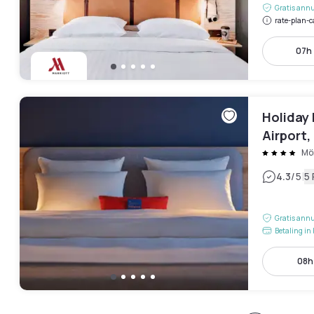
Gratis annu
rate-plan-c
07h 
Holiday 
Airport,
Mö
|
4.3
/5
5
Gratis annu
Betaling in 
08h 