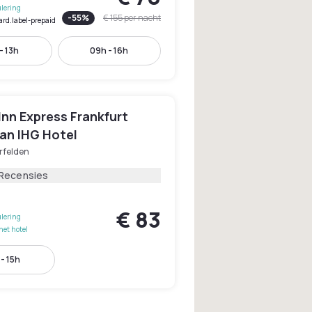
lering
-
55
%
€ 155
per nacht
ard.label-prepaid
- 13h
09h - 16h
Inn Express Frankfurt
 an IHG Hotel
rfelden
 Recensies
€ 83
lering
het hotel
- 15h