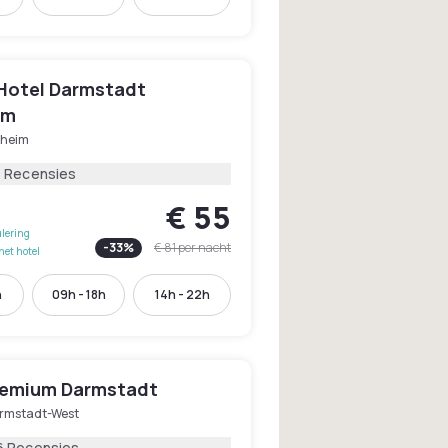
otel Darmstadt
im
sheim
5 Recensies
€ 55
lering
-
33
%
€ 81
per nacht
het hotel
h
09h - 18h
14h - 22h
remium Darmstadt
rmstadt-West
6 Recensies