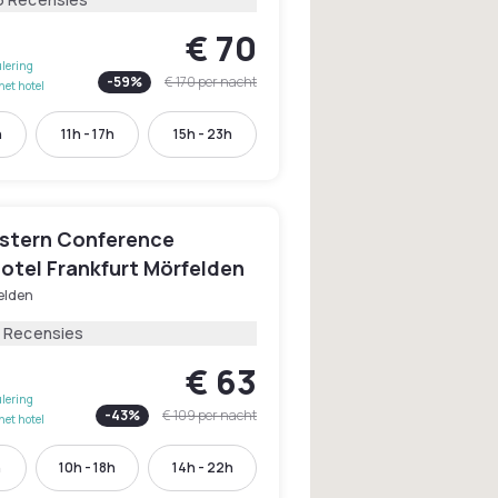
€ 70
lering
-
59
%
€ 170
per nacht
het hotel
h
11h - 17h
15h - 23h
stern Conference
otel Frankfurt Mörfelden
elden
3 Recensies
€ 63
lering
-
43
%
€ 109
per nacht
het hotel
h
10h - 18h
14h - 22h