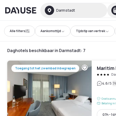
Dayuse
Darmstadt
Alle filters
Aankomsttijd
Tijdstip van vertrek
Daghotels beschikbaar in Darmstadt
:
7
Maritim
Toegang tot het zwembad inbegrepen
Da
|
4.6
/5
7
Gratis annu
Betaling in 
07h - 14