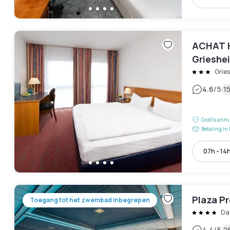
ACHAT H
Grieshe
Grie
|
4.6
/5
1
Gratis annu
Betaling in 
07h - 14
Plaza P
Toegang tot het zwembad inbegrepen
Da
4.4
/5
2