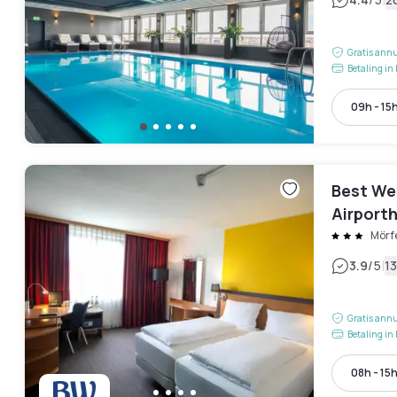
|
Gratis annu
Betaling in 
09h - 15
Best We
Airporth
Mörf
|
3.9
/5
1
Gratis annu
Betaling in 
08h - 15