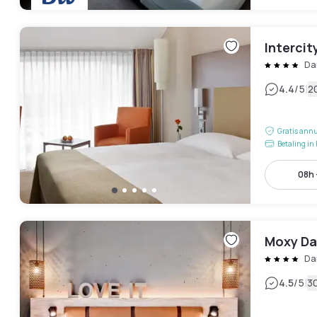
Interci
Da
|
4.4
/5
2
Gratis annu
Betaling in 
08h 
Moxy Da
Da
|
4.5
/5
3