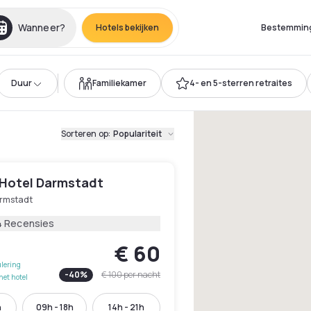
Wanneer?
Hotels bekijken
Bestemmin
Duur
Familiekamer
4- en 5-sterren retraites
Sorteren op
:
Populariteit
 Hotel Darmstadt
rmstadt
4 Recensies
€ 60
lering
-
40
%
€ 100
per nacht
het hotel
h
09h - 18h
14h - 21h