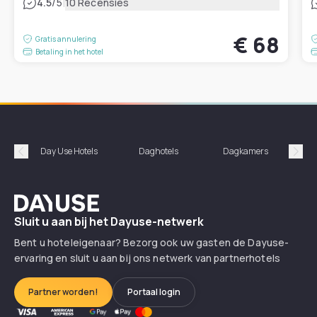
|
4.5
/5
10 Recensies
€ 68
Gratis annulering
Betaling in het hotel
Day Use Hotels
Daghotels
Dagkamers
Hotel
Précédent
Suiv
Dayuse
Sluit u aan bij het Dayuse-netwerk
Bent u hoteleigenaar? Bezorg ook uw gasten de Dayuse-
ervaring en sluit u aan bij ons netwerk van partnerhotels
Partner worden!
Portaal login