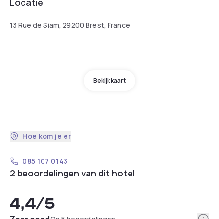
Locatie
13 Rue de Siam, 29200 Brest, France
Bekijk kaart
Hoe kom je er
085 107 0143
2 beoordelingen van dit hotel
4,4
/5
Info
Zeer goed
Op 5 beoordelingen