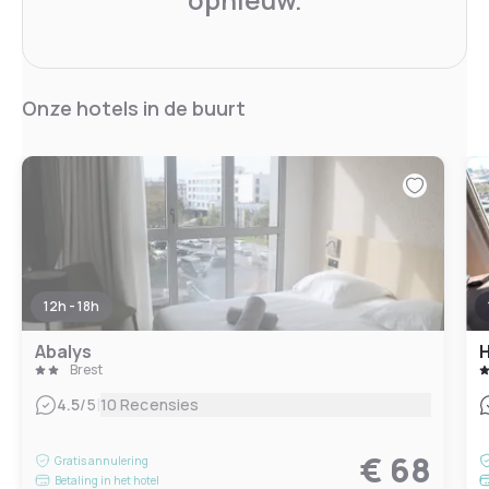
Onze hotels in de buurt
12h - 18h
Abalys
H
Brest
|
4.5
/5
10 Recensies
€ 68
Gratis annulering
Betaling in het hotel