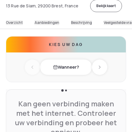
13 Rue de Siam, 29200 Brest, France
Bekijk kaart
Overzicht
Aanbiedingen
Beschrijving
Veelgestelde vr
KIES UW DAG
Wanneer?
Previous day
Next day
Kan geen verbinding maken
met het internet. Controleer
uw verbinding en probeer het
opnieuw.