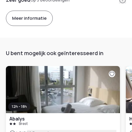
Meer informatie
U bent mogelijk ook geïnteresseerd in
12h - 18h
Abalys
H
Brest