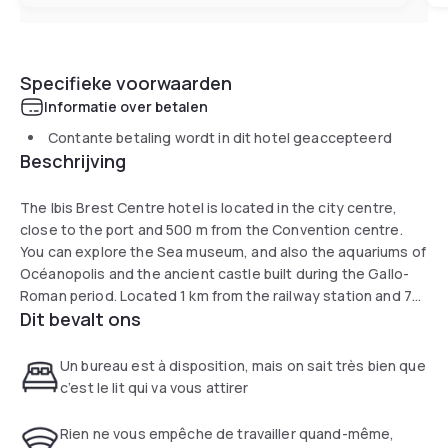
Specifieke voorwaarden
Informatie over betalen
Contante betaling wordt in dit hotel geaccepteerd
Beschrijving
The Ibis Brest Centre hotel is located in the city centre,
close to the port and 500 m from the Convention centre.
You can explore the Sea museum, and also the aquariums of
Océanopolis and the ancient castle built during the Gallo-
Roman period. Located 1 km from the railway station and 7
Dit bevalt ons
km from the airport, it proposes 71 refurbished rooms for
booking, a bar open 24/24, public outdoor parking and Wifi
wireless Internet connection for guests on a business trip.
Un bureau est à disposition, mais on sait très bien que
c’est le lit qui va vous attirer
Rien ne vous empêche de travailler quand-même,