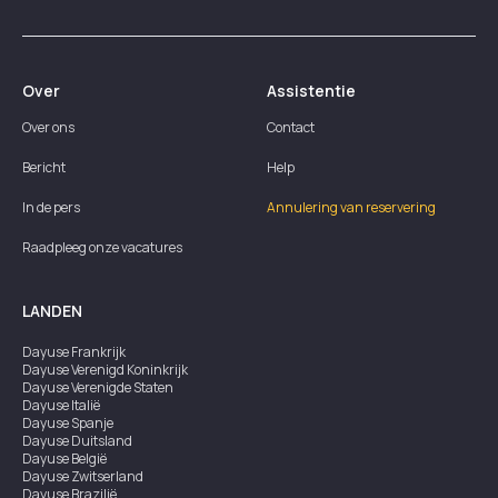
Over
Assistentie
Over ons
Contact
Bericht
Help
In de pers
Annulering van reservering
Raadpleeg onze vacatures
LANDEN
Dayuse
Frankrijk
Dayuse
Verenigd Koninkrijk
Dayuse
Verenigde Staten
Dayuse
Italië
Dayuse
Spanje
Dayuse
Duitsland
Dayuse
België
Dayuse
Zwitserland
Dayuse
Brazilië