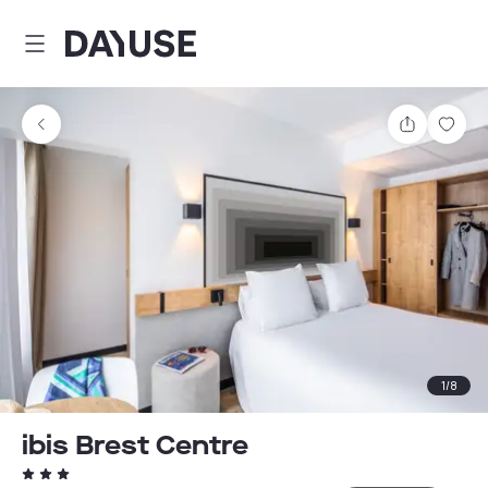
Dayuse
Delen
Wink
1
/
8
ibis Brest Centre