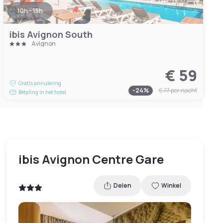
10h - 15h
ibis Avignon South
Avignon
€ 59
Gratis annulering
-
24
%
€ 77
per nacht
Betaling in het hotel
ibis Avignon Centre Gare
Delen
Winkel