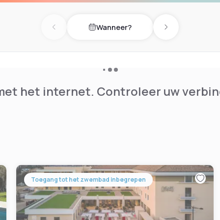
Wanneer?
Previous day
Next day
et het internet. Controleer uw verbin
Toegang tot het zwembad inbegrepen