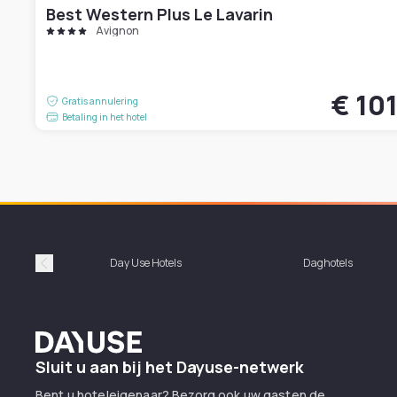
Best Western Plus Le Lavarin
Avignon
€ 10
Gratis annulering
Betaling in het hotel
Day Use Hotels
Daghotels
Précédent
Dayuse
Sluit u aan bij het Dayuse-netwerk
Bent u hoteleigenaar? Bezorg ook uw gasten de