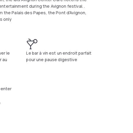
 entertainment during the Avignon festival. .
m the Palais des Papes, the Pont d'Avignon,
gs only
ver le
Le bar à vin est un endroit parfait
r au
pour une pause digestive
center
e