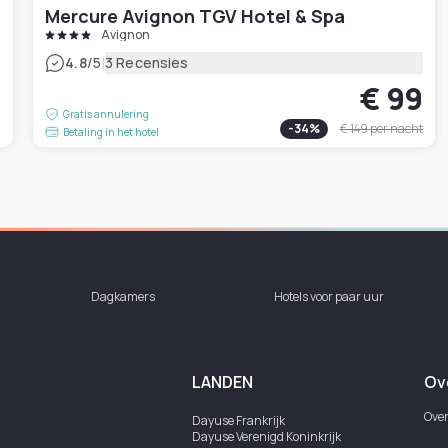
Mercure Avignon TGV Hotel & Spa
Avignon
|
4.8
/5
3 Recensies
€ 99
1
Gratis annulering
-
34
%
€ 149
per nacht
Betaling in het hotel
Dagkamers
Hotels voor paar uur
LANDEN
Ov
Over
Dayuse
Frankrijk
Dayuse
Verenigd Koninkrijk