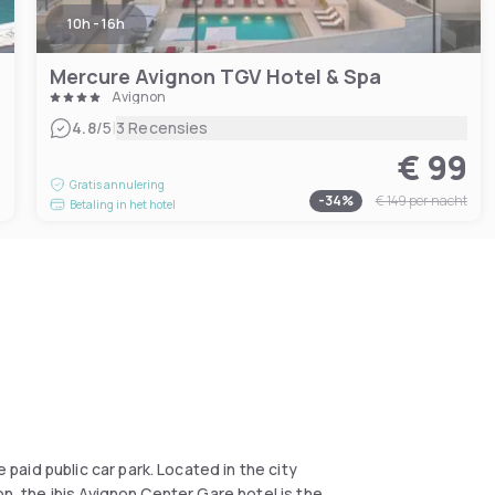
10h - 16h
Mercure Avignon TGV Hotel & Spa
Avignon
|
4.8
/5
3 Recensies
€ 99
1
Gratis annulering
-
34
%
€ 149
per nacht
Betaling in het hotel
aid public car park. Located in the city
on, the ibis Avignon Center Gare hotel is the