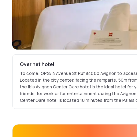
Over het hotel
To come: GPS: 4 Avenue St Ruf 84000 Avignon to access t
Located in the city center, facing the ramparts, 50m from 
the ibis Avignon Center Gare hotel is the ideal hotel for y
friends, for work or for entertainment during the Avignon f
Center Gare hotel is located 10 minutes from the Palais
d'Avignon, Breakfast: 6:30 a.m.-10 a.m. Bar: 6 a.m.-12 a.m