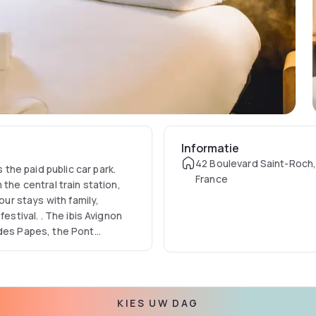
Informatie
42 Boulevard Saint-Roch,
he paid public car park.
France
the central train station,
our stays with family,
estival. . The ibis Avignon
 des Papes, the Pont
. Rest: evenings only
KIES UW DAG