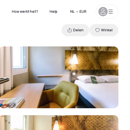
n
Hoe werkt het?
Help
NL
•
EUR
Delen
Winkel