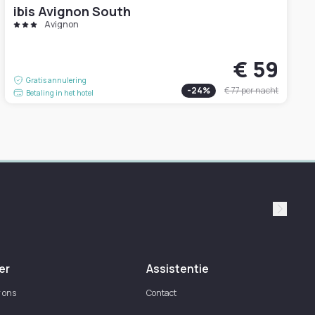
ibis Avignon South
Avignon
€ 59
Gratis annulering
-
24
%
€ 77
per nacht
Betaling in het hotel
Suivan
er
Assistentie
 ons
Contact