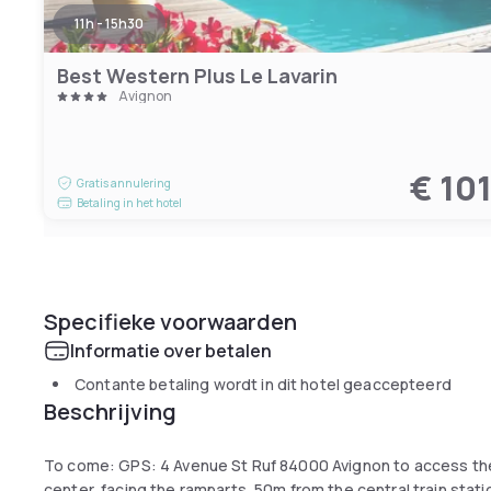
11h - 15h30
Best Western Plus Le Lavarin
Avignon
€ 10
Gratis annulering
Betaling in het hotel
Specifieke voorwaarden
Informatie over betalen
Contante betaling wordt in dit hotel geaccepteerd
Beschrijving
To come: GPS: 4 Avenue St Ruf 84000 Avignon to access the p
center, facing the ramparts, 50m from the central train stati