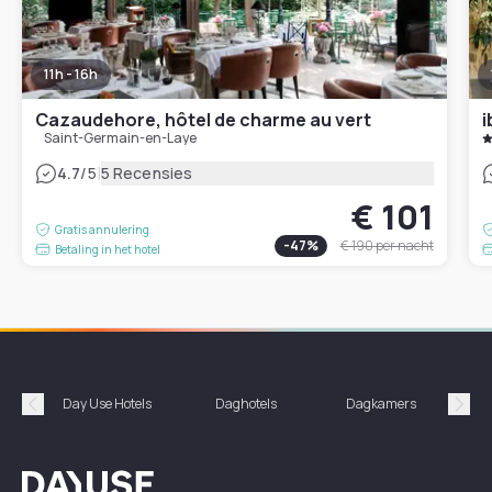
11h - 16h
Cazaudehore, hôtel de charme au vert
i
Saint-Germain-en-Laye
|
4.7
/5
5 Recensies
€ 101
Gratis annulering
-
47
%
€ 190
per nacht
Betaling in het hotel
Day Use Hotels
Daghotels
Dagkamers
Hotel
Précédent
Suiv
Dayuse