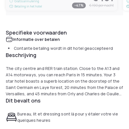
Gratis annulering
-
47
%
€ 190
per nacht
Betaling in het hotel
Specifieke voorwaarden
Informatie over betalen
Contante betaling wordt in dit hotel geaccepteerd
Beschrijving
The city centre and RER train station. Close to the A13 and
A14 motorways, you can reach Paris in 15 minutes. Your 3
star hotel boasts a superb location on the doorstep of the
Saint Germain en Laye forest, 20 minutes from the Palace of
Versailles, and 45 minutes from Orly and Charles de Gaulle
Dit bevalt ons
airports.
On the edge of the vast Saint Germain en Laye forest, our
hotel is an ideal starting point for the discovery of the
Bureau, lit et dressing sont là pour y étaler votre vie
region's fascinating history. The many pedestrianised
quelques heures
streets in the city centre will allow you to discover the