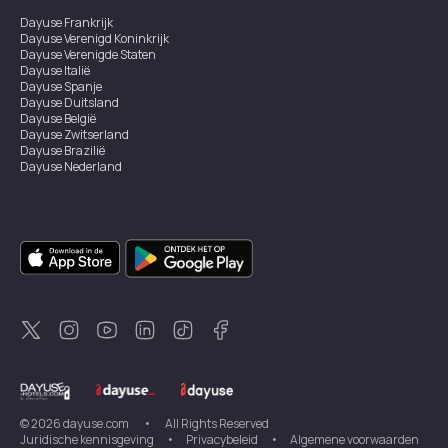
Dayuse
Frankrijk
Dayuse
Verenigd Koninkrijk
Dayuse
Verenigde Staten
Dayuse
Italië
Dayuse
Spanje
Dayuse
Duitsland
Dayuse
België
Dayuse
Zwitserland
Dayuse
Brazilië
Dayuse
Nederland
Dayuse
Oostenrijk
Dayuse
Australië
Dayuse
Ierland
Dayuse
Hongkong
Dayuse
Canada
Dayuse
Singapore
Dayuse
Zweden
Dayuse
Thailand
Dayuse
Portugal
Dayuse
Korea
Dayuse
Nieuw-Zeeland
Dayuse
Turkiye
©
2026
dayuse.com
•
All Rights Reserved
Juridische kennisgeving
•
Privacybeleid
•
Algemene voorwaarden