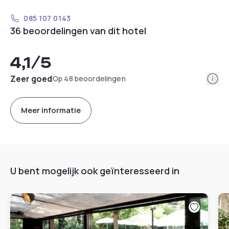
085 107 0143
36 beoordelingen van dit hotel
4,1
/5
Info
Zeer goed
Op 48 beoordelingen
Meer informatie
U bent mogelijk ook geïnteresseerd in