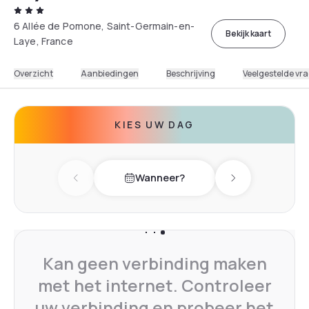
6 Allée de Pomone, Saint-Germain-en-
Bekijk kaart
Laye, France
Overzicht
Aanbiedingen
Beschrijving
Veelgestelde vr
KIES UW DAG
Wanneer?
Previous day
Next day
Kan geen verbinding maken
met het internet. Controleer
uw verbinding en probeer het