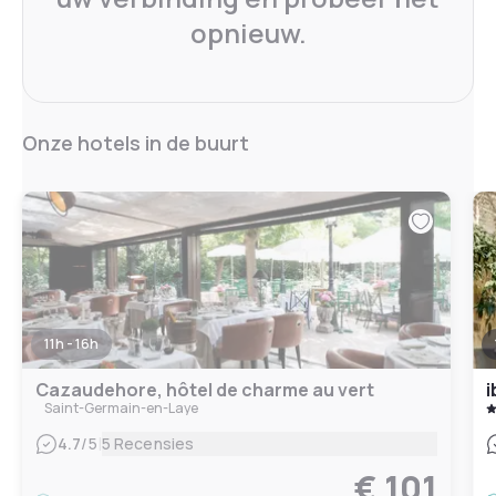
opnieuw.
Onze hotels in de buurt
11h - 16h
Cazaudehore, hôtel de charme au vert
i
Saint-Germain-en-Laye
|
4.7
/5
5 Recensies
€ 101