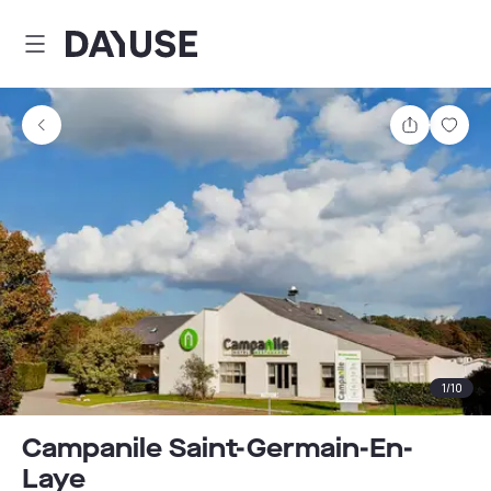
Dayuse
Delen
Wink
1
/
10
Campanile Saint-Germain-En-
Laye