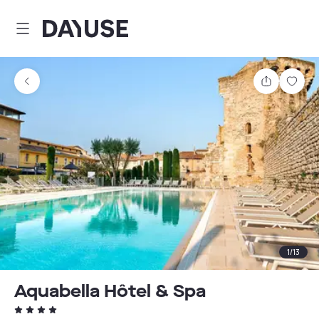
Dayuse
Delen
Wink
1
/
13
Aquabella Hôtel & Spa