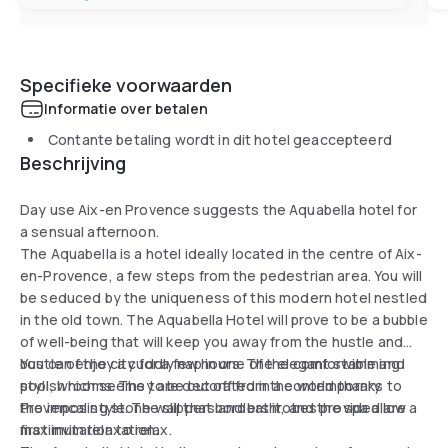
Specifieke voorwaarden
Informatie over betalen
Contante betaling wordt in dit hotel geaccepteerd
Beschrijving
Day use Aix-en Provence suggests the Aquabella hotel for
a sensual afternoon.
The Aquabella is a hotel ideally located in the centre of Aix-
en-Provence, a few steps from the pedestrian area. You will
be seduced by the uniqueness of this modern hotel nestled
in the old town. The Aquabella Hotel will prove to be a bubble
of well-being that will keep you away from the hustle and
bustle of the city for a few hours. The elegant swimming
You can enjoy a cuddly nap in one of the comfortable and
pool, which seems to be cut off from the world thanks to
stylish rooms. They are decorated in a contemporary
the imposing stone wall that borders it, and the spa allow
Provencal style. The slippers and bathrobes provided are a
maximum relaxation.
first invitation to relax.