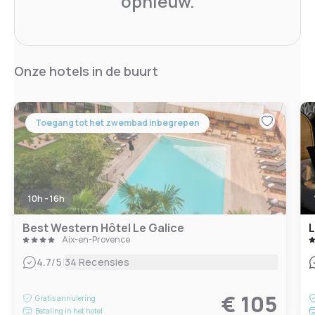
opnieuw.
Onze hotels in de buurt
Toegang tot het zwembad inbegrepen
10h - 16h
Best Western Hôtel Le Galice
L
Aix-en-Provence
|
4.7
/5
34 Recensies
€ 105
Gratis annulering
Betaling in het hotel