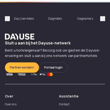
Day Use Hotels
Daghotels
Dagkamers
Hotel
Précédent
Suiv
Dayuse
Sluit u aan bij het Dayuse-netwerk
Bent u hoteleigenaar? Bezorg ook uw gasten de Dayuse-
ervaring en sluit u aan bij ons netwerk van partnerhotels
Partner worden!
Portaal login
Over
Assistentie
Over ons
Contact