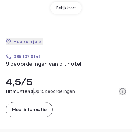
Bekijk kaart
Hoe kom je er
085 107 0143
9 beoordelingen van dit hotel
4,5
/5
Info
Uitmuntend
Op 15 beoordelingen
Meer informatie