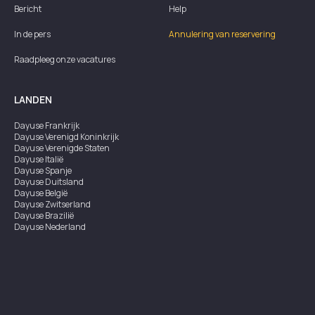
Bericht
Help
In de pers
Annulering van reservering
Raadpleeg onze vacatures
LANDEN
Dayuse
Frankrijk
Dayuse
Verenigd Koninkrijk
Dayuse
Verenigde Staten
Dayuse
Italië
Dayuse
Spanje
Dayuse
Duitsland
Dayuse
België
Dayuse
Zwitserland
Dayuse
Brazilië
Dayuse
Nederland
Dayuse
Oostenrijk
Dayuse
Australië
Dayuse
Ierland
Dayuse
Hongkong
Dayuse
Canada
Dayuse
Singapore
Dayuse
Zweden