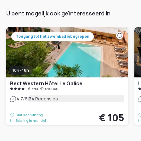
U bent mogelijk ook geïnteresseerd in
Toegang tot het zwembad inbegrepen
10h - 16h
Best Western Hôtel Le Galice
L
Aix-en-Provence
|
4.7
/5
34 Recensies
€ 105
Gratis annulering
Betaling in het hotel