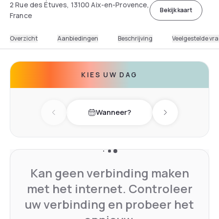
2 Rue des Étuves, 13100 Aix-en-Provence,
Bekijk kaart
France
Overzicht
Aanbiedingen
Beschrijving
Veelgestelde vr
KIES UW DAG
Wanneer?
Previous day
Next day
Kan geen verbinding maken
met het internet. Controleer
uw verbinding en probeer het