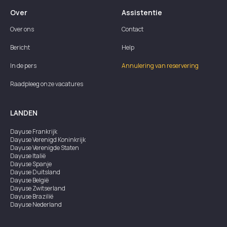
Over
Assistentie
Over ons
Contact
Bericht
Help
In de pers
Annulering van reservering
Raadpleeg onze vacatures
LANDEN
Dayuse
Frankrijk
Dayuse
Verenigd Koninkrijk
Dayuse
Verenigde Staten
Dayuse
Italië
Dayuse
Spanje
Dayuse
Duitsland
Dayuse
België
Dayuse
Zwitserland
Dayuse
Brazilië
Dayuse
Nederland
Dayuse
Oostenrijk
Dayuse
Australië