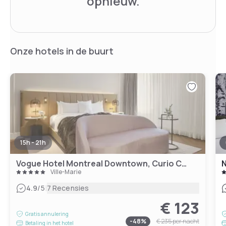
opnieuw.
Onze hotels in de buurt
15h - 21h
Vogue Hotel Montreal Downtown, Curio Collection by Hilton
N
Ville-Marie
|
4.9
/5
7 Recensies
€ 123
Gratis annulering
-
48
%
€ 235
per nacht
Betaling in het hotel