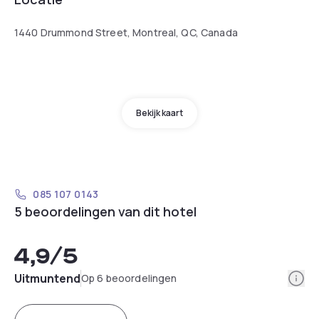
1440 Drummond Street, Montreal, QC, Canada
Bekijk kaart
085 107 0143
5 beoordelingen van dit hotel
4,9
/5
Info
Uitmuntend
Op 6 beoordelingen