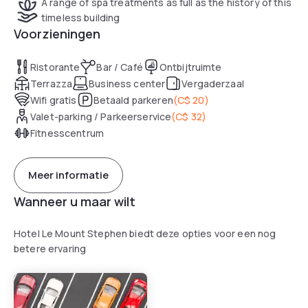
A range of spa treatments as full as the history of this
timeless building
Voorzieningen
Ristorante
Bar / Café
Ontbijtruimte
Terrazza
Business center
Vergaderzaal
Wifi gratis
Betaald parkeren
(
C$ 20
)
Valet-parking / Parkeerservice
(
C$ 32
)
Fitnesscentrum
Meer informatie
Wanneer u maar wilt
Hotel Le Mount Stephen biedt deze opties voor een nog
betere ervaring