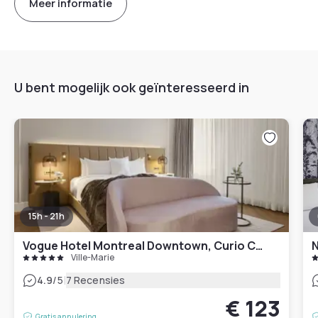
Meer informatie
U bent mogelijk ook geïnteresseerd in
15h - 21h
Vogue Hotel Montreal Downtown, Curio Collection by Hilton
N
Ville-Marie
|
4.9
/5
7 Recensies
€ 123
Gratis annulering