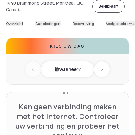
1440 Drummond Street, Montreal, QC,
Bekijk kaart
Canada
Overzicht
Aanbiedingen
Beschrijving
Veelgestelde vr
KIES UW DAG
Wanneer?
Previous day
Next day
Kan geen verbinding maken
met het internet. Controleer
uw verbinding en probeer het