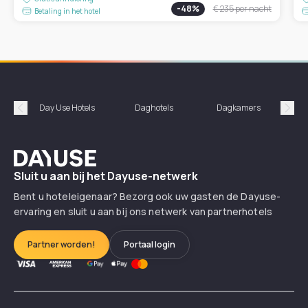
-
48
%
€ 235
per nacht
Betaling in het hotel
Day Use Hotels
Daghotels
Dagkamers
Hotel
Précédent
Suiv
Dayuse
Sluit u aan bij het Dayuse-netwerk
Bent u hoteleigenaar? Bezorg ook uw gasten de Dayuse-
ervaring en sluit u aan bij ons netwerk van partnerhotels
Partner worden!
Portaal login