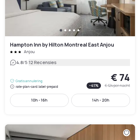
Hampton Inn by Hilton Montreal East Anjou
Anjou
|
4.8
/5
12 Recensies
€ 74
Gratis annulering
-
41
%
€ 124
per nacht
rate-plan-card.label-prepaid
10h - 16h
14h - 20h