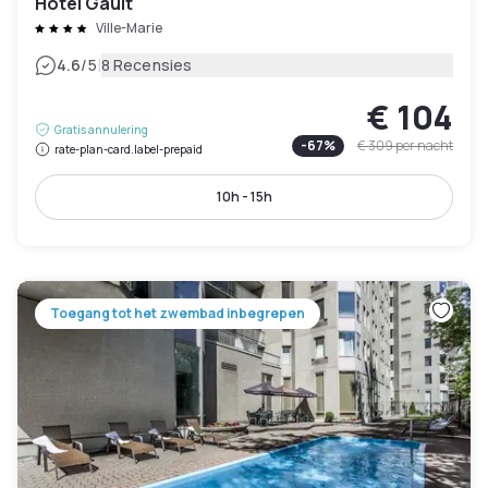
Hôtel Gault
Ville-Marie
|
4.6
/5
8 Recensies
€ 104
Gratis annulering
-
67
%
€ 309
per nacht
rate-plan-card.label-prepaid
10h - 15h
Toegang tot het zwembad inbegrepen