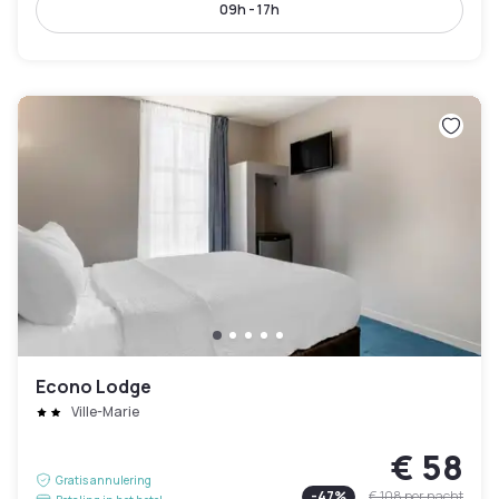
09h - 17h
Econo Lodge
Ville-Marie
€ 58
Gratis annulering
-
47
%
€ 108
per nacht