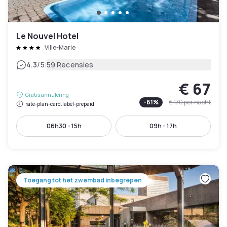
Le Nouvel Hotel
Ville-Marie
|
4.3
/5
59 Recensies
€ 67
Gratis annulering
-
61
%
€ 170
per nacht
rate-plan-card.label-prepaid
06h30 - 15h
09h - 17h
Toegang tot het zwembad inbegrepen