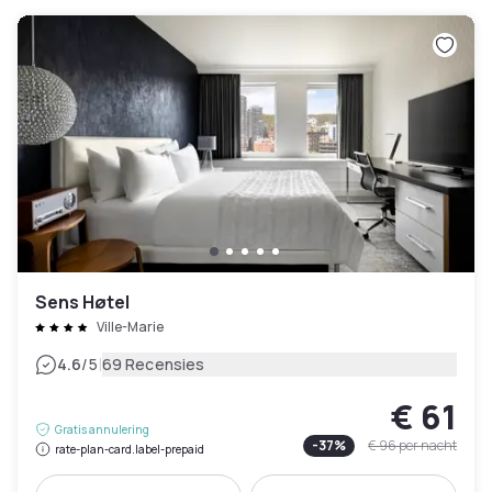
Sens Høtel
Ville-Marie
|
4.6
/5
69 Recensies
€ 61
Gratis annulering
-
37
%
€ 96
per nacht
rate-plan-card.label-prepaid