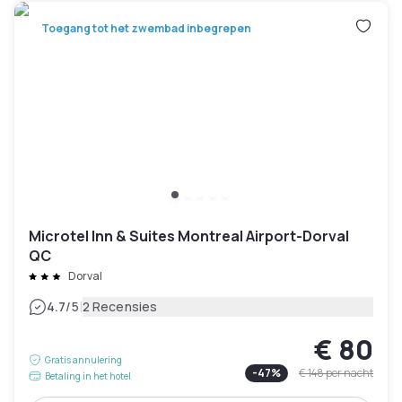
Toegang tot het zwembad inbegrepen
Microtel Inn & Suites Montreal Airport-Dorval
QC
Dorval
|
4.7
/5
2 Recensies
€ 80
Gratis annulering
-
47
%
€ 148
per nacht
Betaling in het hotel