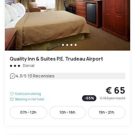
Quality Inn & Suites P.E. Trudeau Airport
Dorval
|
4.3
/5
13 Recensies
€ 65
Gratis annulering
-
65
%
€ 185
per nacht
Betaling in het hotel
07h - 12h
10h - 16h
15h - 21h