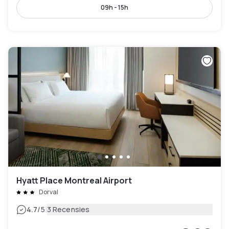
09h - 15h
Hyatt Place Montreal Airport
Dorval
|
4.7
/5
3 Recensies