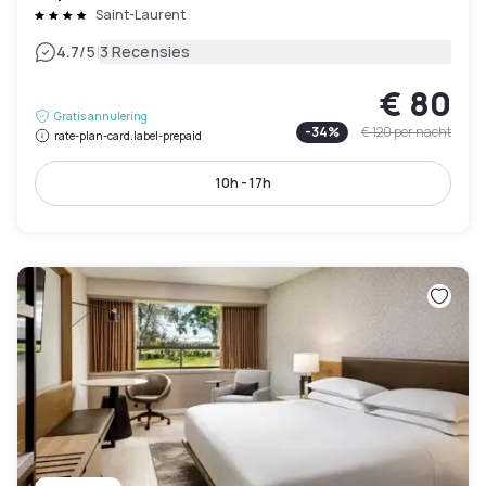
Saint-Laurent
|
4.7
/5
3 Recensies
€ 80
Gratis annulering
-
34
%
€ 120
per nacht
rate-plan-card.label-prepaid
10h - 17h