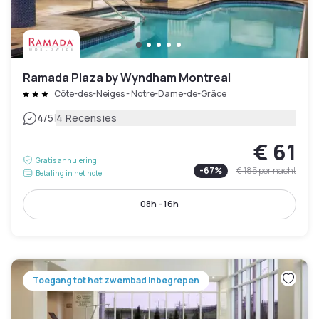
Ramada Plaza by Wyndham Montreal
Côte-des-Neiges - Notre-Dame-de-Grâce
|
4
/5
4 Recensies
€ 61
Gratis annulering
-
67
%
€ 185
per nacht
Betaling in het hotel
08h - 16h
Toegang tot het zwembad inbegrepen