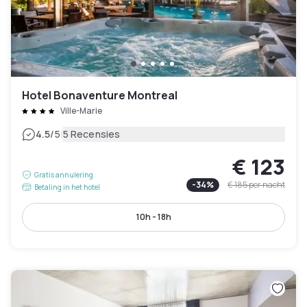
Hotel Bonaventure Montreal
Ville-Marie
|
4.5
/5
5 Recensies
€ 123
Gratis annulering
-
34
%
€ 185
per nacht
Betaling in het hotel
10h - 18h