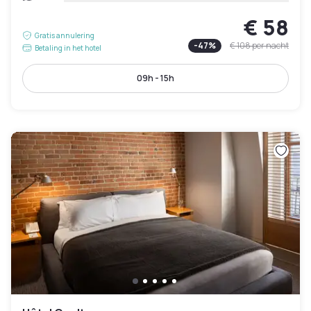
€ 58
Gratis annulering
-
47
%
€ 108
per nacht
Betaling in het hotel
09h - 15h