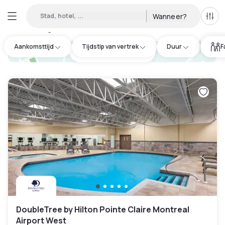
Stad, hotel, ...
Wanneer?
Alle 
Daghotels beschikbaar in Saint-Laurent
:
37
Aankomsttijd
Tijdstip van vertrek
Duur
F
hotel.cta.view_map
DoubleTree by Hilton Pointe Claire Montreal
Airport West