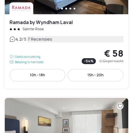
Ramada by Wyndham Laval
Sainte-Rose
|
4.2
/5
7 Recensies
€ 58
Gratis annulering
-
54
%
€ 124
per nacht
Betaling in het hotel
10h - 18h
15h - 20h