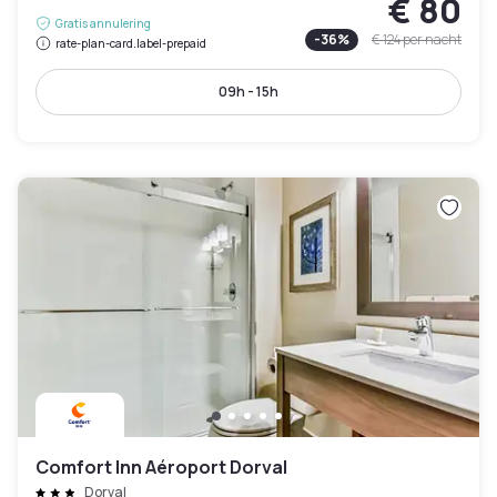
€ 80
Gratis annulering
-
36
%
€ 124
per nacht
rate-plan-card.label-prepaid
09h - 15h
Comfort Inn Aéroport Dorval
Dorval