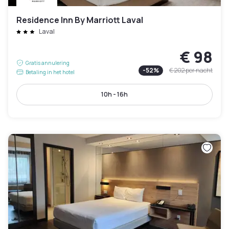
Residence Inn By Marriott Laval
Laval
€ 98
Gratis annulering
-
52
%
€ 202
per nacht
Betaling in het hotel
10h - 16h