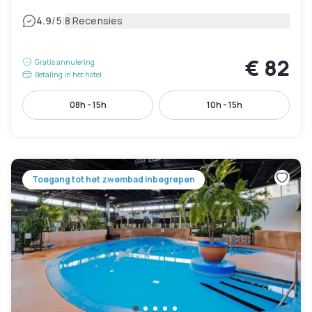
|
4.9
/5
8 Recensies
€ 82
Gratis annulering
Betaling in het hotel
08h - 15h
10h - 15h
Toegang tot het zwembad inbegrepen