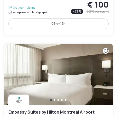
€ 100
Gratis annulering
-
59
%
€ 240
per nacht
rate-plan-card.label-prepaid
09h - 17h
Embassy Suites by Hilton Montreal Airport