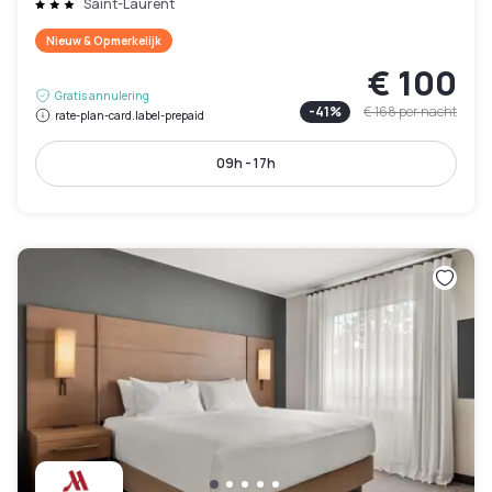
Saint-Laurent
Nieuw & Opmerkelijk
€ 100
Gratis annulering
-
41
%
€ 168
per nacht
rate-plan-card.label-prepaid
09h - 17h