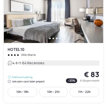
HOTEL10
Ville-Marie
|
4.6
/5
64 Recensies
€ 83
Gratis annulering
-
33
%
€ 124
per nacht
rate-plan-card.label-prepaid
10h - 18h
10h - 21h
11h - 22h