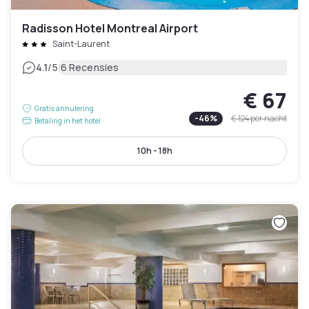
Radisson Hotel Montreal Airport
Saint-Laurent
|
4.1
/5
6 Recensies
€ 67
Gratis annulering
-
46
%
€ 124
per nacht
Betaling in het hotel
10h - 18h