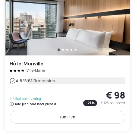
Hôtel Monville
Ville-Marie
|
4.6
/5
61 Recensies
€ 98
Gratis annulering
-
21
%
€ 123
per nacht
rate-plan-card.label-prepaid
10h - 17h