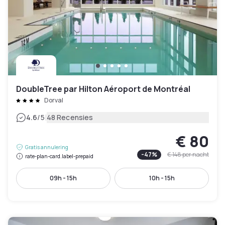
DoubleTree par Hilton Aéroport de Montréal
Dorval
|
4.6
/5
48 Recensies
€ 80
Gratis annulering
-
47
%
€ 148
per nacht
rate-plan-card.label-prepaid
09h - 15h
10h - 15h