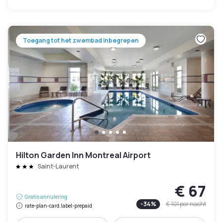
Toegang tot het zwembad inbegrepen
Hilton Garden Inn Montreal Airport
Saint-Laurent
€ 67
Gratis annulering
-
34
%
€ 101
per nacht
rate-plan-card.label-prepaid