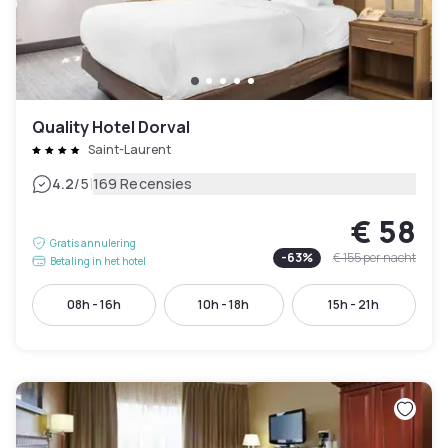
Quality Hotel Dorval
Saint-Laurent
|
4.2
/5
169 Recensies
€ 58
Gratis annulering
-
63
%
€ 155
per nacht
Betaling in het hotel
08h - 16h
10h - 18h
15h - 21h