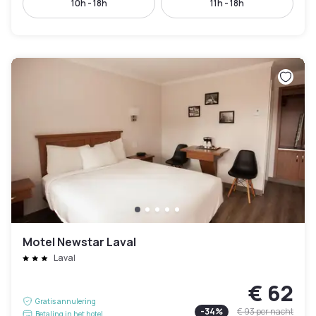
10h - 18h
11h - 18h
Motel Newstar Laval
Laval
€ 62
Gratis annulering
-
34
%
€ 93
per nacht
Betaling in het hotel