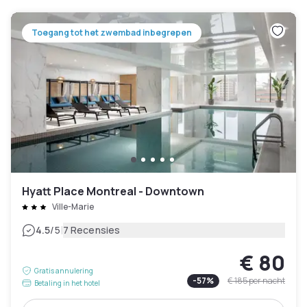
Toegang tot het zwembad inbegrepen
Hyatt Place Montreal - Downtown
Ville-Marie
|
4.5
/5
7 Recensies
€ 80
Gratis annulering
-
57
%
€ 185
per nacht
Betaling in het hotel