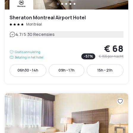
Sheraton Montreal Airport Hotel
Montréal
|
4.7
/5
30 Recensies
€ 68
Gratis annulering
-
57
%
€ 155
per nacht
Betaling in het hotel
06h30 - 14h
09h - 17h
15h - 21h