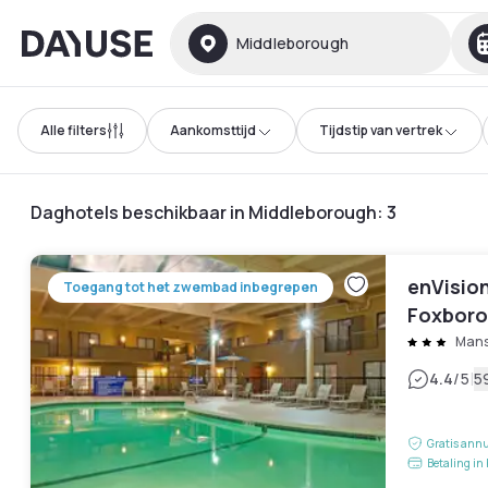
Dayuse
Middleborough
Alle filters
Aankomsttijd
Tijdstip van vertrek
Daghotels beschikbaar in Middleborough
:
3
enVisio
Toegang tot het zwembad inbegrepen
Foxboro
Mans
|
4.4
/5
5
Gratis annu
Betaling in 