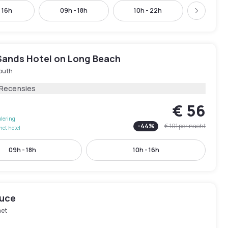
- 16h
09h - 18h
10h - 22h
11h - 
Volgend
 Sands Hotel on Long Beach
outh
 Recensies
€ 56
lering
-
44
%
€ 101
per nacht
het hotel
09h - 18h
10h - 16h
ruce
et