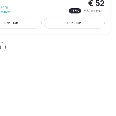
€ 52
lering
-
37
%
€ 82
per nacht
het hotel
08h - 13h
09h - 15h
1