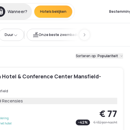
Wanneer?
Hotels bekijken
Bestemmin
Duur
Onze beste zwembaden
Sorteren op
:
Populariteit
n Hotel & Conference Center Mansfield-
field
9 Recensies
€ 77
lering
-
42
%
€ 132
per nacht
het hotel