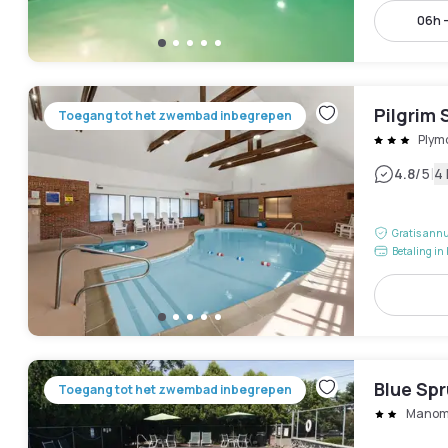
06h 
Pilgrim
Toegang tot het zwembad inbegrepen
Plym
|
4.8
/5
4
Gratis annu
Betaling in 
Blue Sp
Toegang tot het zwembad inbegrepen
Manom