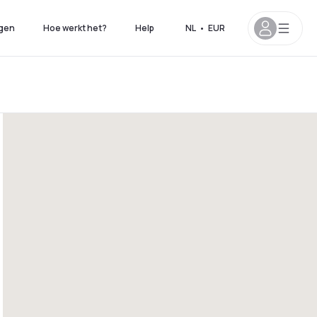
gen
Hoe werkt het?
Help
NL
•
EUR