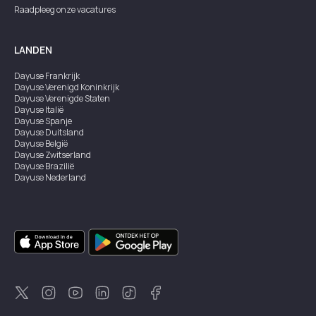
Raadpleeg onze vacatures
LANDEN
Dayuse
Frankrijk
Dayuse
Verenigd Koninkrijk
Dayuse
Verenigde Staten
Dayuse
Italië
Dayuse
Spanje
Dayuse
Duitsland
Dayuse
België
Dayuse
Zwitserland
Dayuse
Brazilië
Dayuse
Nederland
Dayuse
Oostenrijk
Dayuse
Australië
Dayuse
Ierland
Dayuse
Hongkong
Dayuse
Canada
Dayuse
Singapore
Dayuse
Zweden
Dayuse
Thailand
Dayuse
Portugal
Dayuse
Korea
Dayuse
Nieuw-Zeeland
Dayuse
Turkiye