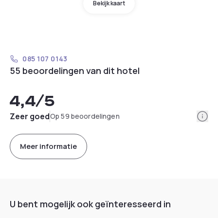
Bekijk kaart
085 107 0143
55 beoordelingen van dit hotel
4,4
/5
Info
Zeer goed
Op 59 beoordelingen
Meer informatie
U bent mogelijk ook geïnteresseerd in