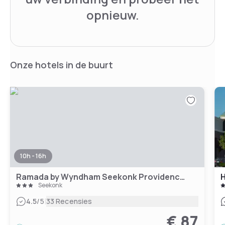
opnieuw.
Onze hotels in de buurt
10h - 16h
Ramada by Wyndham Seekonk Providence Area
H
Seekonk
|
4.5
/5
33 Recensies
€ 87