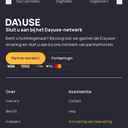
Day Use Hotels
Daghotels
Dagkamers
Hotel
Précédent
Suiv
Dayuse
Sluit u aan bij het Dayuse-netwerk
Bent u hoteleigenaar? Bezorg ook uw gasten de Dayuse-
ervaring en sluit u aan bij ons netwerk van partnerhotels
Partner worden!
Portaal login
Over
Assistentie
Over ons
Contact
Bericht
Help
In de pers
Annulering van reservering