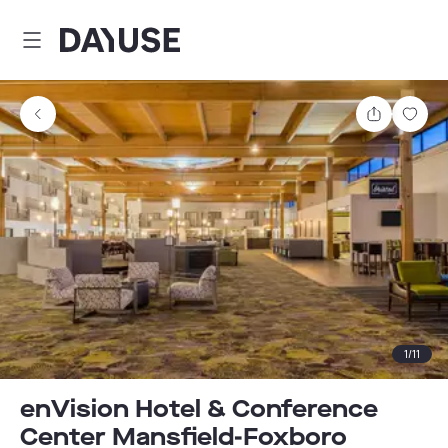
Dayuse
Delen
Wink
1
/
11
enVision Hotel & Conference
Center Mansfield-Foxboro