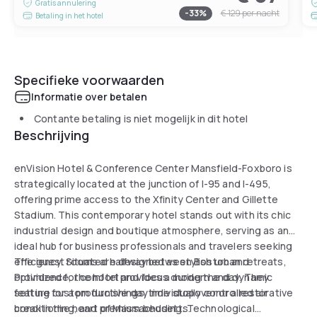
Gratis annulering
-
33
%
€ 129
per nacht
Betaling in het hotel
Specifieke voorwaarden
Informatie over betalen
Contante betaling is niet mogelijk in dit hotel
Beschrijving
enVision Hotel & Conference Center Mansfield-Foxboro is
strategically located at the junction of I-95 and I-495,
offering prime access to the Xfinity Center and Gillette
Stadium. This contemporary hotel stands out with its chic
industrial design and boutique atmosphere, serving as an
ideal hub for business professionals and travelers seeking
efficiency. Situated halfway between Boston and
The guest rooms are designed as stylish urban retreats,
Providence, the hotel provides a modern and dynamic
optimized for comfort and focus during the day. They
setting for a productive daytime stopover or a restorative
feature custom furnishings, individually controlled air
break in the heart of Massachusetts.
conditioning, and premium bedding. Technological