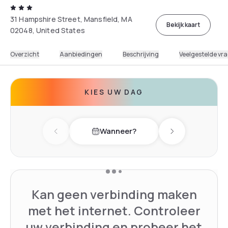
31 Hampshire Street, Mansfield, MA
Bekijk kaart
02048, United States
Overzicht
Aanbiedingen
Beschrijving
Veelgestelde vr
KIES UW DAG
Wanneer?
Previous day
Next day
Kan geen verbinding maken
met het internet. Controleer
uw verbinding en probeer het