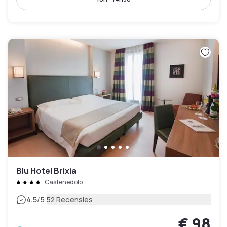
Blu Hotel Brixia
Castenedolo
|
4.5
/5
52 Recensies
€ 98