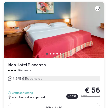
Idea Hotel Piacenza
Piacenza
|
4.5
/5
6 Recensies
€ 56
Gratis annulering
-
30
%
€ 80
per nacht
rate-plan-card.label-prepaid
10h - 14h30