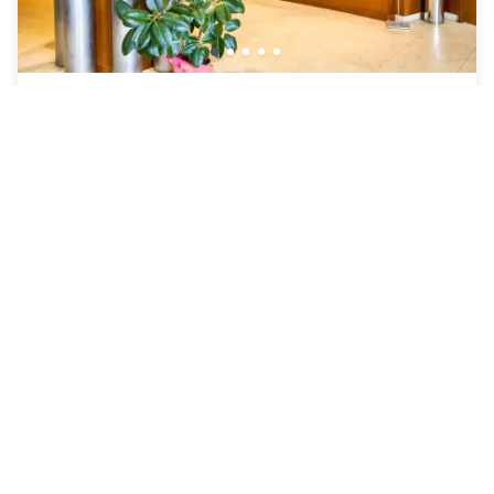
MH Hotel Piacenza Fiera
Piacenza
|
4
/5
4 Recensies
€ 101
Gratis annulering
-
23
%
€ 130
per nacht
Betaling in het hotel
08h - 13h
13h - 20h