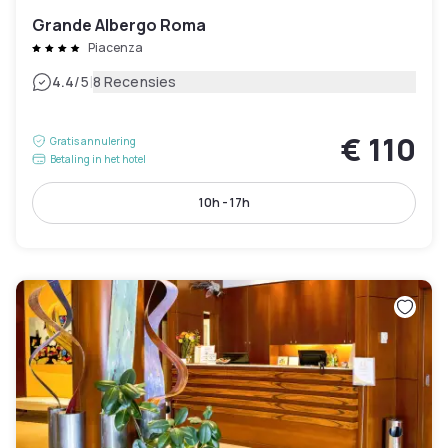
Grande Albergo Roma
Piacenza
|
4.4
/5
8 Recensies
€ 110
Gratis annulering
Betaling in het hotel
10h - 17h