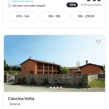
Gratis annulering
-
35
%
€ 150
per nacht
rate-plan-card.label-prepaid
07h - 14h
10h - 18h
18h - 23h30
Cascina Volta
Brescia