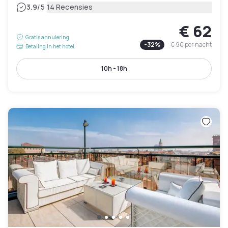
|
3.9
/5
14 Recensies
€ 62
Gratis annulering
-
32
%
€ 90
per nacht
Betaling in het hotel
10h - 18h