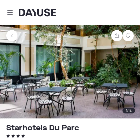
Dayuse
Delen
Wink
1
/
14
Starhotels Du Parc