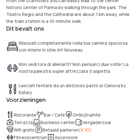
From the Starhotels you can easily walk to the center
historic center of Parma by walking through the park. The
Teatro Regio and the Cathedral are about 1 km away, while
the train station is a 10-minute walk.
Dit bevalt ons
Rilassati completamente nella tua camera spaziosa
con interni in stile Art Nouveau.
Non vedi l’ora di allenarti? Non pensarci due volte! La
nostra palestra super attrezzata ti aspetta.
Lasciati tentare da un delizioso pasto al Canova by
Eataly.
Voorzieningen
Ristorante
Bar / Café
Ontbijtruimte
Terrazza
Business center
Vergaderzaal
Wifi gratis
Betaald parkeren
(
€ 10
)
Fitnesscentrum
Ascensore