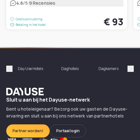
|
4.6
/5
9 Recensies
€ 93
Gratis annulering
Betaling in het hotel
Day Use Hotels
Daghotels
Dagkamers
Hotel
Précédent
Suiv
Dayuse
Sluit u aan bij het Dayuse-netwerk
Bent u hoteleigenaar? Bezorg ook uw gasten de Dayuse-
ervaring en sluit u aan bij ons netwerk van partnerhotels
Partner worden!
Portaal login