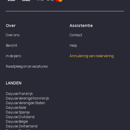
Over
Assistentie
Over ons
Contact
Bericht
Help
In de pers
Annulering van reservering
Raadpleeg onze vacatures
LANDEN
Dayuse
Frankrijk
Dayuse
Verenigd Koninkrijk
Dayuse
Verenigde Staten
Dayuse
Italië
Dayuse
Spanje
Dayuse
Duitsland
Dayuse
België
Dayuse
Zwitserland