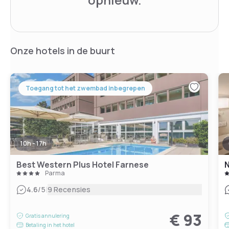
Onze hotels in de buurt
Toegang tot het zwembad inbegrepen
10h - 17h
Best Western Plus Hotel Farnese
Parma
|
4.6
/5
9 Recensies
€ 93
Gratis annulering
Betaling in het hotel