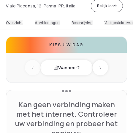
Viale Piacenza, 12, Parma, PR, Italia
Bekijk kaart
Overzicht
Aanbiedingen
Beschrijving
Veelgestelde vr
KIES UW DAG
Wanneer?
Previous day
Next day
Kan geen verbinding maken
met het internet. Controleer
uw verbinding en probeer het
opnieuw.