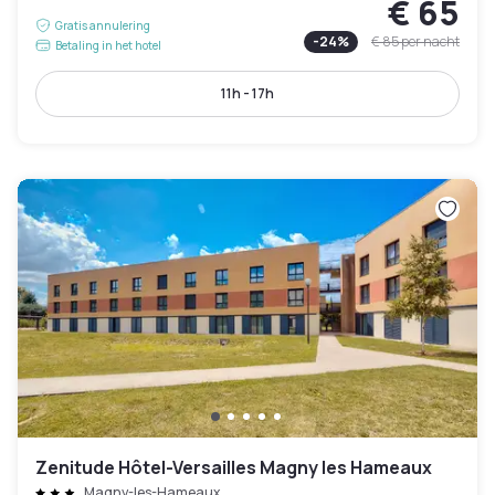
€ 65
Gratis annulering
-
24
%
€ 85
per nacht
Betaling in het hotel
11h - 17h
Zenitude Hôtel-Versailles Magny les Hameaux
Magny-les-Hameaux