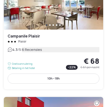
Campanile Plaisir
Plaisir
|
4.3
/5
6 Recensies
€ 68
Gratis annulering
-
22
%
€ 87
per nacht
Betaling in het hotel
10h - 18h