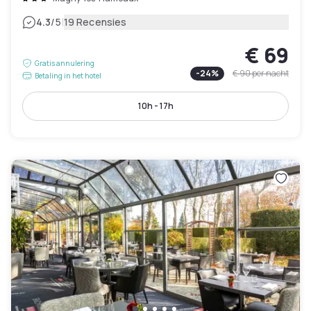
|
4.3
/5
19 Recensies
€ 69
Gratis annulering
-
24
%
€ 90
per nacht
Betaling in het hotel
10h - 17h