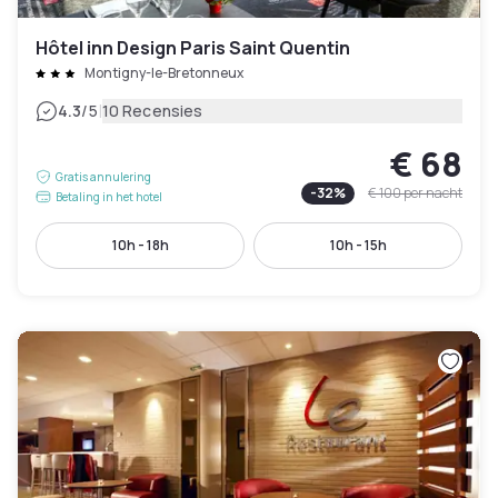
Hôtel inn Design Paris Saint Quentin
Montigny-le-Bretonneux
|
4.3
/5
10 Recensies
€ 68
Gratis annulering
-
32
%
€ 100
per nacht
Betaling in het hotel
10h - 18h
10h - 15h