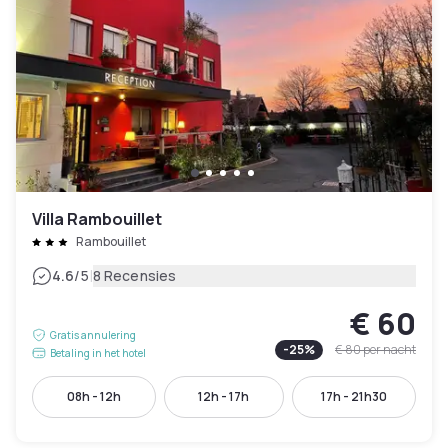
Villa Rambouillet
Rambouillet
|
4.6
/5
8 Recensies
€ 60
Gratis annulering
-
25
%
€ 80
per nacht
Betaling in het hotel
08h - 12h
12h - 17h
17h - 21h30