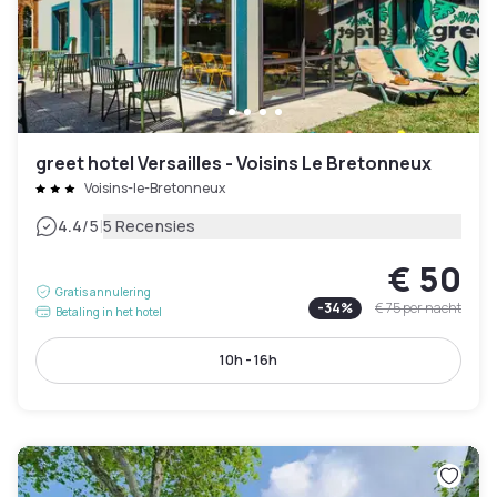
greet hotel Versailles - Voisins Le Bretonneux
Voisins-le-Bretonneux
|
4.4
/5
5 Recensies
€ 50
Gratis annulering
-
34
%
€ 75
per nacht
Betaling in het hotel
10h - 16h