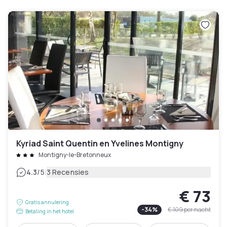
Kyriad Saint Quentin en Yvelines Montigny
Montigny-le-Bretonneux
|
4.3
/5
3 Recensies
€ 73
Gratis annulering
-
34
%
€ 109
per nacht
Betaling in het hotel