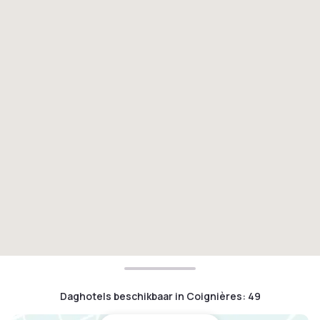
Daghotels beschikbaar in Coignières
:
49