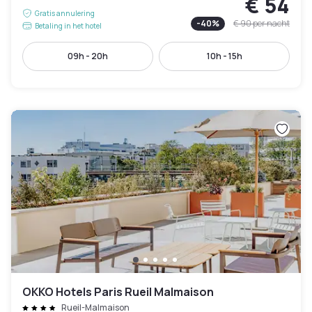
€ 54
Gratis annulering
-
40
%
€ 90
per nacht
Betaling in het hotel
09h - 20h
10h - 15h
OKKO Hotels Paris Rueil Malmaison
Rueil-Malmaison