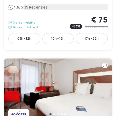
|
4.6
/5
35 Recensies
€ 75
Gratis annulering
-
63
%
€ 200
per nacht
Betaling in het hotel
08h - 12h
10h - 18h
17h - 22h