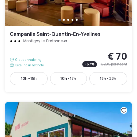
Campanile Saint-Quentin-En-Yvelines
Montigny-le-Bretonneux
€ 70
Gratis annulering
-
67
%
€ 209
per nacht
Betaling in het hotel
10h - 15h
10h - 17h
18h - 23h