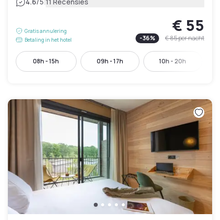
|
4.6
/5
11 Recensies
€ 55
Gratis annulering
-
36
%
€ 85
per nacht
Betaling in het hotel
08h - 15h
09h - 17h
10h - 20h