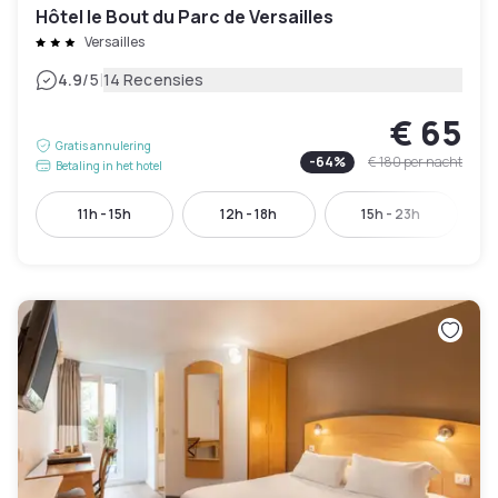
Hôtel le Bout du Parc de Versailles
Versailles
|
4.9
/5
14 Recensies
€ 65
Gratis annulering
-
64
%
€ 180
per nacht
Betaling in het hotel
11h - 15h
12h - 18h
15h - 23h