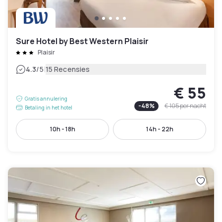
Sure Hotel by Best Western Plaisir
Plaisir
|
4.3
/5
15 Recensies
€ 55
Gratis annulering
-
48
%
€ 105
per nacht
Betaling in het hotel
10h - 18h
14h - 22h