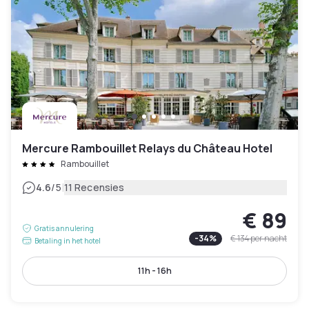
Mercure Rambouillet Relays du Château Hotel
Rambouillet
|
4.6
/5
11 Recensies
€ 89
Gratis annulering
-
34
%
€ 134
per nacht
Betaling in het hotel
11h - 16h