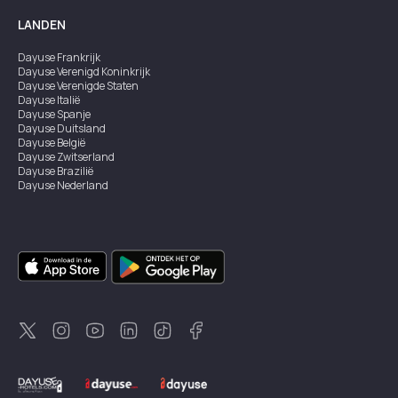
LANDEN
Dayuse
Frankrijk
Dayuse
Verenigd Koninkrijk
Dayuse
Verenigde Staten
Dayuse
Italië
Dayuse
Spanje
Dayuse
Duitsland
Dayuse
België
Dayuse
Zwitserland
Dayuse
Brazilië
Dayuse
Nederland
Dayuse
Oostenrijk
Dayuse
Australië
Dayuse
Ierland
Dayuse
Hongkong
Dayuse
Canada
Dayuse
Singapore
Dayuse
Zweden
Dayuse
Thailand
Dayuse
Portugal
Dayuse
Korea
Dayuse
Nieuw-Zeeland
Dayuse
Turkiye