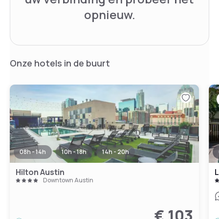
opnieuw.
Onze hotels in de buurt
08h - 14h
10h - 18h
14h - 20h
Hilton Austin
L
Downtown Austin
€ 103