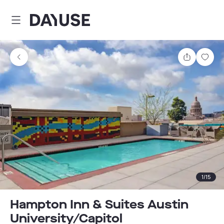
Dayuse
Delen
Wink
1
/
15
Hampton Inn & Suites Austin
University/Capitol