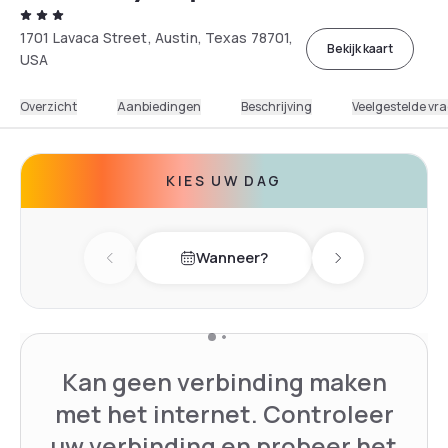
1701 Lavaca Street, Austin, Texas 78701,
Bekijk kaart
USA
Overzicht
Aanbiedingen
Beschrijving
Veelgestelde vr
KIES UW DAG
Wanneer?
Previous day
Next day
Kan geen verbinding maken
met het internet. Controleer
uw verbinding en probeer het