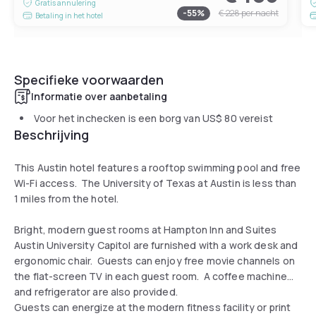
Gratis annulering
-
55
%
€ 228
per nacht
Betaling in het hotel
Specifieke voorwaarden
Informatie over aanbetaling
Voor het inchecken is een borg van
US$ 80
vereist
Beschrijving
This Austin hotel features a rooftop swimming pool and free
Wi-Fi access. The University of Texas at Austin is less than
1 miles from the hotel.
Bright, modern guest rooms at Hampton Inn and Suites
Austin University Capitol are furnished with a work desk and
ergonomic chair. Guests can enjoy free movie channels on
the flat-screen TV in each guest room. A coffee machine
and refrigerator are also provided.
Guests can energize at the modern fitness facility or print