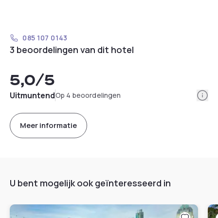
085 107 0143
3 beoordelingen van dit hotel
5,0
/5
Info
Uitmuntend
Op 4 beoordelingen
Meer informatie
U bent mogelijk ook geïnteresseerd in