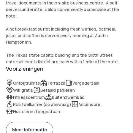
travel documents in the on-site business centre. A self-
serve launderette is also conveniently accessible at the
hotel.
A hot breakfast buffet including fresh waffles, oatmeal,
juice, and coffee is served every morning at Austin
Hampton Inn.
The Texas state capitol building and the Sixth Street
entertainment district are each within 1 mile of the hotel.
Voorzieningen
Ontbijtruimte
Terrazza
Vergaderzaal
Wifi gratis
Betaald parkeren
Fitnesscentrum
Buitenzwembad
Rolstoelkamer (op aanvraag)
Ascensore
Huisdieren toegestaan
Meer informatie