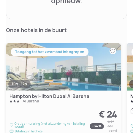
opnieuw.
Onze hotels in de buurt
Toegang tot het zwembad inbegrepen
10h - 17h
Hampton by Hilton Dubai Al Barsha
N
Al Barsha
€ 24
€ 37
Gratis annulering (met uitzondering van betaling
-
34
%
per
vooraf)
nacht
Betaling in het hotel