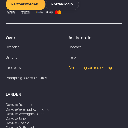
Partner worden!
Portaal login
Over
Assistentie
Over ons
Contact
Bericht
Help
In de pers
Annulering van reservering
Raadpleeg onze vacatures
LANDEN
Dayuse
Frankrijk
Dayuse
Verenigd Koninkrijk
Dayuse
Verenigde Staten
Dayuse
Italië
Dayuse
Spanje
Dayuse
Duitsland