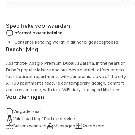
Specifieke voorwaarden
Informatie over betalen
Contante betaling wordt in dit hotel geaccepteerd
Beschrijving
Aparthotel Adagio Premium Dubai Al Barsha, in the heart of
Dubai's popular leisure and business district, offers one to
four-bedroom apartments with panoramic views of the city.
All 199 apartments feature contemporary design, comfort
and convenience, with free WIFI, fully-equipped kitchens,
Voorzieningen
and laundry facilities. At the adjacent Novotel al Barsha,
Adagio guests are welcome to use the facilities such as a
fitness centre, pool, and meeting rooms. The Mashreq
Vergaderzaal
Metro Station is less than 3 minutes away.
Valet-parking / Parkeerservice
Buitenzwembad
Massages
Ascensore