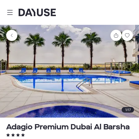
Dayuse
Delen
Wink
1
/
17
Adagio Premium Dubai Al Barsha