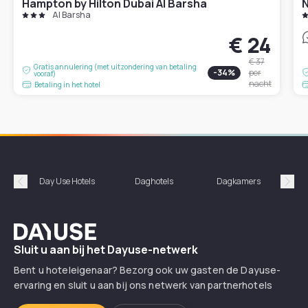
Hampton by Hilton Dubai Al Barsha
N
Al Barsha
€ 24
€ 37
Gratis annulering (met uitzondering van betaling
-
34
%
per
vooraf)
nacht
Betaling in het hotel
Day Use Hotels
Daghotels
Dagkamers
Hotel
Précédent
Suiv
Dayuse
Sluit u aan bij het Dayuse-netwerk
Bent u hoteleigenaar? Bezorg ook uw gasten de Dayuse-
ervaring en sluit u aan bij ons netwerk van partnerhotels