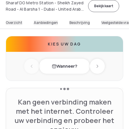
Sharaf DG Metro Station - Sheikh Zayed
Bekijk kaart
Road - Al Barsha 1 - Dubai - United Arab
Emirates
Overzicht
Aanbiedingen
Beschrijving
Veelgestelde vr
KIES UW DAG
Wanneer?
Previous day
Next day
Kan geen verbinding maken
met het internet. Controleer
uw verbinding en probeer het