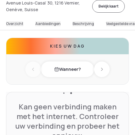
Avenue Louis-Casaï 30, 1216 Vernier,
Bekijk kaart
Genève, Suisse
Overzicht
Aanbiedingen
Beschrijving
Veelgestelde vr
KIES UW DAG
Wanneer?
Previous day
Next day
Kan geen verbinding maken
met het internet. Controleer
uw verbinding en probeer het