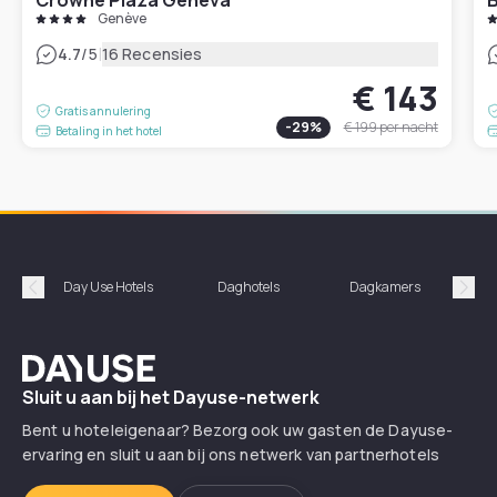
Genève
|
4.7
/5
16 Recensies
€ 143
Gratis annulering
-
29
%
€ 199
per nacht
Betaling in het hotel
Day Use Hotels
Daghotels
Dagkamers
Hotel
Précédent
Suiv
Dayuse
Sluit u aan bij het Dayuse-netwerk
Bent u hoteleigenaar? Bezorg ook uw gasten de Dayuse-
ervaring en sluit u aan bij ons netwerk van partnerhotels