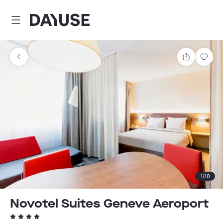
Dayuse
Delen
Wink
1
/
10
Novotel Suites Geneve Aeroport