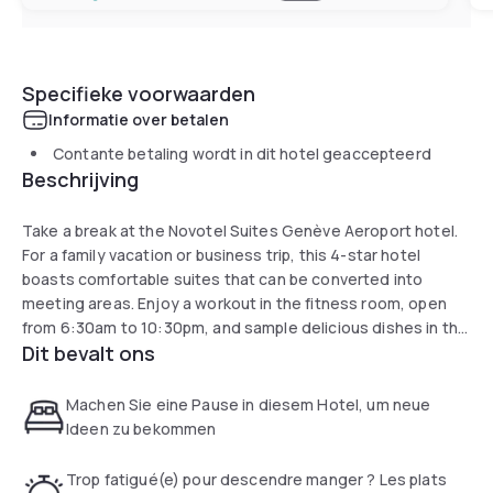
Specifieke voorwaarden
Informatie over betalen
Contante betaling wordt in dit hotel geaccepteerd
Beschrijving
Take a break at the Novotel Suites Genève Aeroport hotel.
For a family vacation or business trip, this 4-star hotel
boasts comfortable suites that can be converted into
meeting areas. Enjoy a workout in the fitness room, open
from 6:30am to 10:30pm, and sample delicious dishes in the
Dit bevalt ons
dining area or in the privacy of your suite. Relax on the banks
of Lake Geneva or take a stroll through the city streets.
Enjoy a calming and rejuvenating stay at Novotel Suites.
Machen Sie eine Pause in diesem Hotel, um neue
Ideen zu bekommen
Trop fatigué(e) pour descendre manger ? Les plats