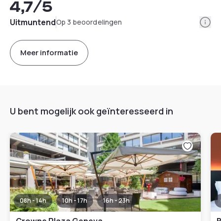
4,7
/5
Info
Uitmuntend
Op 3 beoordelingen
Meer informatie
U bent mogelijk ook geïnteresseerd in
08h - 14h
10h - 17h
16h - 23h
Crowne Plaza Geneva
B