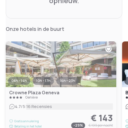
opnieuw.
Onze hotels in de buurt
08h - 14h
10h - 17h
16h - 23h
Crowne Plaza Geneva
B
Genève
|
4.7
/5
16 Recensies
€ 143
Gratis annulering
-
29
%
€ 199
per nacht
Betaling in het hotel