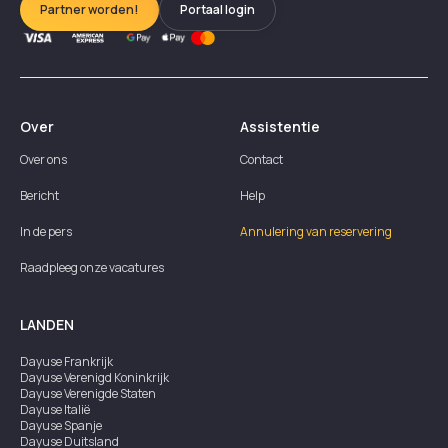
Partner worden!
Portaal login
Over
Assistentie
Over ons
Contact
Bericht
Help
In de pers
Annulering van reservering
Raadpleeg onze vacatures
LANDEN
Dayuse
Frankrijk
Dayuse
Verenigd Koninkrijk
Dayuse
Verenigde Staten
Dayuse
Italië
Dayuse
Spanje
Dayuse
Duitsland