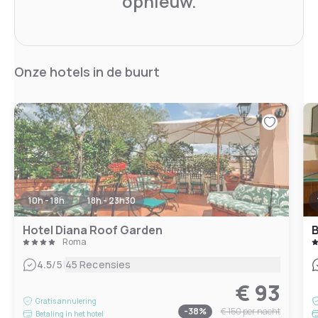
opnieuw.
Onze hotels in de buurt
10h - 18h
18h - 23h30
Hotel Diana Roof Garden
B
Roma
|
4.5
/5
45 Recensies
€ 93
Gratis annulering
-
38
%
€ 150
per nacht
Betaling in het hotel