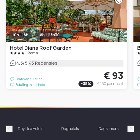
10h - 18h
18h - 23h30
Hotel Diana Roof Garden
B
Roma
|
4.5
/5
45 Recensies
€ 93
Gratis annulering
-
38
%
€ 150
per nacht
Betaling in het hotel
Day Use Hotels
Daghotels
Dagkamers
Hotel
Précédent
Suiv