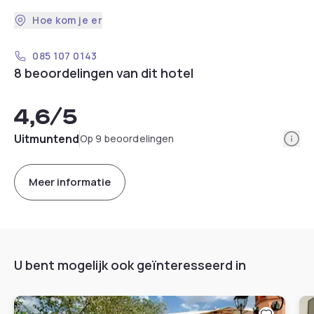
Hoe kom je er
085 107 0143
8 beoordelingen van dit hotel
4,6
/5
Info
Uitmuntend
Op 9 beoordelingen
Meer informatie
U bent mogelijk ook geïnteresseerd in