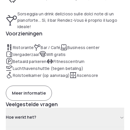
with delicious drinks, which you can sip while listening to live
piano concerts. Free Wi-Fi is available in the bar and in all
public areas of the hotel. The property also houses a fitness
Sorseggia un drink delizioso sulle dolci note di un
room, 9 conference rooms and a private garage. The hotel
pianoforte... Sì, il bar Rendez-Vous è proprio il luogo
staff, who are available 24 hours a day, can assist you with
ideale!
Voorzieningen
booking tickets and excursions.
Ristorante
Bar / Café
Business center
Vergaderzaal
Wifi gratis
Betaald parkeren
Fitnesscentrum
Luchthavenshuttle (tegen betaling)
Rolstoelkamer (op aanvraag)
Ascensore
Meer informatie
Veelgestelde vragen
Hoe werkt het?