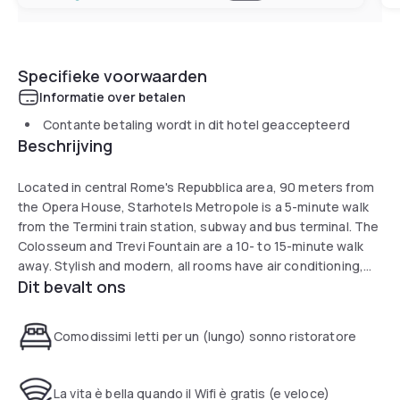
Specifieke voorwaarden
Informatie over betalen
Contante betaling wordt in dit hotel geaccepteerd
Beschrijving
Located in central Rome's Repubblica area, 90 meters from
the Opera House, Starhotels Metropole is a 5-minute walk
from the Termini train station, subway and bus terminal. The
Colosseum and Trevi Fountain are a 10- to 15-minute walk
away. Stylish and modern, all rooms have air conditioning,
Dit bevalt ons
32-inch LCD satellite TVs, comfortable beds and tea and
coffee making facilities. There are also accommodations
accessible to disabled guests. Apicio Restaurant serves
Comodissimi letti per un (lungo) sonno ristoratore
typical Roman specialties and an assortment of
international cuisine. Breakfast consists of a varied
American-style buffet. The Rendez-Vous bar awaits you
La vita è bella quando il Wifi è gratis (e veloce)