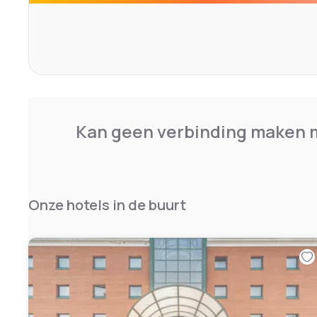
metri dalla stazione ferroviaria = 200 mt Parcheggio e
posti) a pagamento. Fitness room: Aperto da 7.30am 
Kan geen verbinding maken m
Onze hotels in de buurt