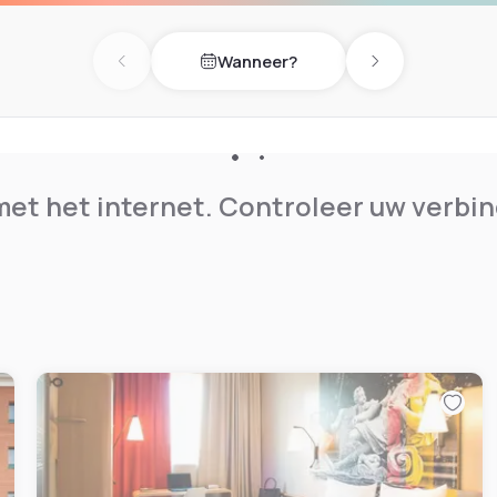
sterno Garage privato (200
al 9.30pm.
Wanneer?
Previous day
Next day
et het internet. Controleer uw verbin