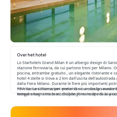
Over het hotel
Lo Starhotels Grand Milan è un albergo design di Saron
stazione ferroviaria, da cui partono treni per Milano. 
piscina, entrambe gratuito , un elegante ristorante e 
hotel 4 stelle si trova a 2 km dall'uscita dell'autostrada
dalla Fiera Milano. Durante le fiere più importanti potr
navetta. Le sistemazioni presentano un design moderno
**Vi comunichiamo per motivi di sicurezza la sauna e 
wengé e bagni moderni. Dispongono inoltre di aria co
temporaneamente inaccessibile. Rimane aperta la pisci
satellitare a schermo piatto. È coperta dalla connession
buffet e il ristorante Hostaria propone ricette italiane e 
Grand Milan offre anche notevoli spazi business, compr
11 a luce naturale. 20 minuti di auto dalla Fiera Milano