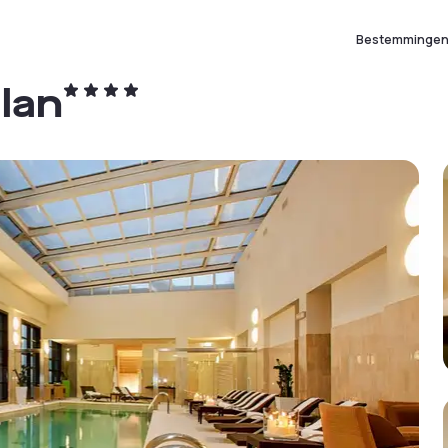
Bestemminge
lan