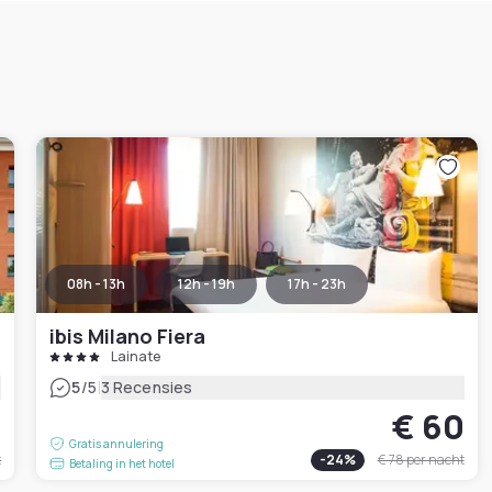
08h - 13h
12h - 19h
17h - 23h
ibis Milano Fiera
Lainate
|
5
/5
3 Recensies
7
€ 60
Gratis annulering
t
-
24
%
€ 78
per nacht
Betaling in het hotel