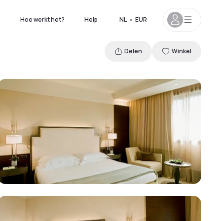
n
Hoe werkt het?
Help
NL
•
EUR
Delen
Winkel