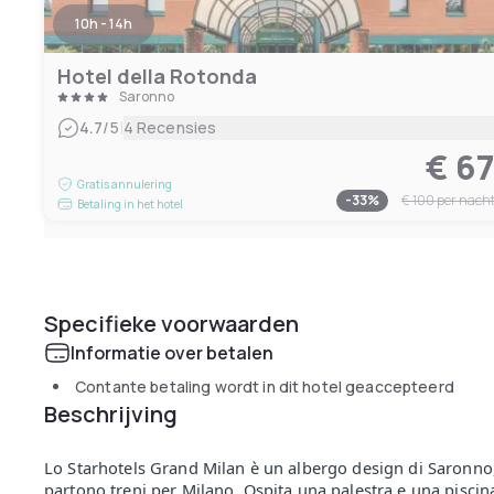
10h - 14h
Hotel della Rotonda
Saronno
|
4.7
/5
4 Recensies
€ 6
Gratis annulering
-
33
%
€ 100
per nach
Betaling in het hotel
Specifieke voorwaarden
Informatie over betalen
Contante betaling wordt in dit hotel geaccepteerd
Beschrijving
Lo Starhotels Grand Milan è un albergo design di Saronno, 
partono treni per Milano. Ospita una palestra e una piscin