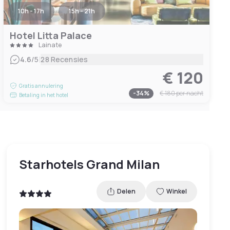
10h - 17h
15h - 21h
Hotel Litta Palace
Lainate
|
4.6
/5
28 Recensies
€ 120
Gratis annulering
-
34
%
€ 180
per nacht
Betaling in het hotel
Starhotels Grand Milan
Delen
Winkel