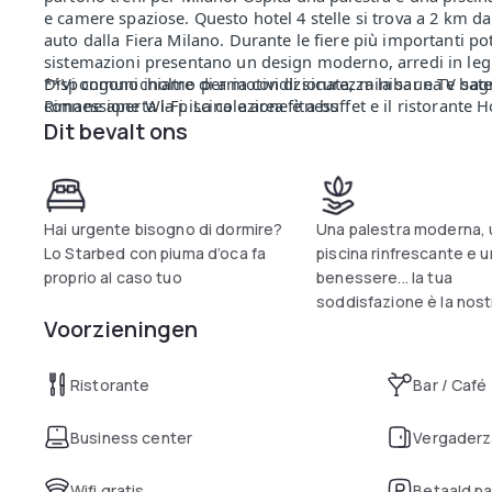
e camere spaziose. Questo hotel 4 stelle si trova a 2 km dal
auto dalla Fiera Milano. Durante le fiere più importanti pot
sistemazioni presentano un design moderno, arredi in le
Dispongono inoltre di aria condizionata, minibar e TV satel
**Vi comunichiamo per motivi di sicurezza la sauna e bag
connessione Wi-Fi. La colazione è a buffet e il ristorante H
Rimane aperta la piscina e area fitness
internazionali. Il Grand Milan offre anche notevoli spazi b
Dit bevalt ons
luce naturale. 20 minuti di auto dalla Fiera Milano. = 10 m
ferroviaria = 200 mt Parcheggio esterno Garage privato (2
da 7.30am al 9.30pm.
Hai urgente bisogno di dormire?
Una palestra moderna, 
Lo Starbed con piuma d’oca fa
piscina rinfrescante e 
proprio al caso tuo
benessere... la tua
soddisfazione è la nostr
Voorzieningen
Ristorante
Bar / Café
Business center
Vergaderz
Wifi gratis
Betaald p