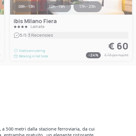
08h - 13h
12h - 19h
17h - 23h
ibis Milano Fiera
Lainate
|
5
/5
3 Recensies
7
€ 60
Gratis annulering
t
-
24
%
€ 78
per nacht
Betaling in het hotel
a 500 metri dalla stazione ferroviaria, da cui
a, entrambe gratuito , un elegante ristorante