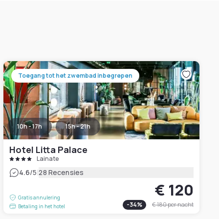
Toegang tot het zwembad inbegrepen
10h - 17h
15h - 21h
Hotel Litta Palace
Lainate
|
4.6
/5
28 Recensies
€ 120
Gratis annulering
-
34
%
€ 180
per nacht
Betaling in het hotel