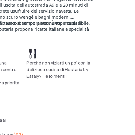
l'uscita dell'autostrada A9 e a 20 minuti di
rete usufruire del servizio navetta. Le
gno scuro wengé e bagni moderni.
litare a schermo piatto. È coperta dalla
no turco è temporaneamente inaccessibile.
ostaria propone ricette italiane e specialità
usiness, comprese 14 sale riunioni di cui 11 a
inuti – km 12 a 500 metri dalla stazione
00 posti) a pagamento. Fitness room: Aperto
una
Perché non viziarti un po’ con la
un centro
deliziosa cucina di Hostaria by
Eataly? Te lo meriti!
a priorità
aal
arkeren
(
€ 7
)