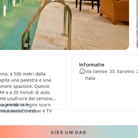
Informatie
Via Varese, 23, Saronno, 
no, a 500 metri dalla
Italia
Ospita una palestra e una
camere spaziose. Questo
 A9 e a 20 minuti di auto
ete usufruire del servizio
, arredi in legno scuro
bagno turco è
ndizionata, minibar e TV
na e area fitness
e Wi-Fi. La colazione è a
specialità internazionali. Il
ese 14 sale riunioni di cui
KIES UW DAG
. = 10 minuti – km 12 a 500