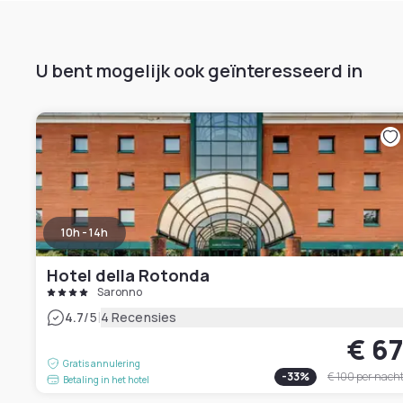
U bent mogelijk ook geïnteresseerd in
10h - 14h
Hotel della Rotonda
Saronno
|
4.7
/5
4 Recensies
€ 6
Gratis annulering
-
33
%
€ 100
per nach
Betaling in het hotel