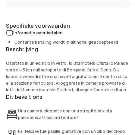
Specifieke voorwaarden
Informatie over betalen
Contante betaling wordt in dit hotel geaccepteerd
Beschrijving
Ospitato in un edificio in vetro, lo Starhotels Cristallo Palace
sorge a 3 km dall'aeroporto di Bergamo Orio al Serio. Da
lunedì a venerdì offre una navetta gratuita per il centro città
e la stazione ferroviaria. Alloggerete in camere provviste di
letti del famoso marchio Starbed, di ampie finestre e di una
Dit bevalt ons
TV con canali satellitari. La connessione Wi-Fi è disponibile a
pagamento. Alcune sistemazioni vi regaleranno vedute
panoramiche sul centro storico di Bergamo. Le aree comuni
Una camera elegante con una strepitosa vista
dell'hotel sono coperte dalla connessione Wi-Fi gratuita.
panoramica! Lasciati tentare!
Fai felici le tue papille gustative con un cibo delizioso