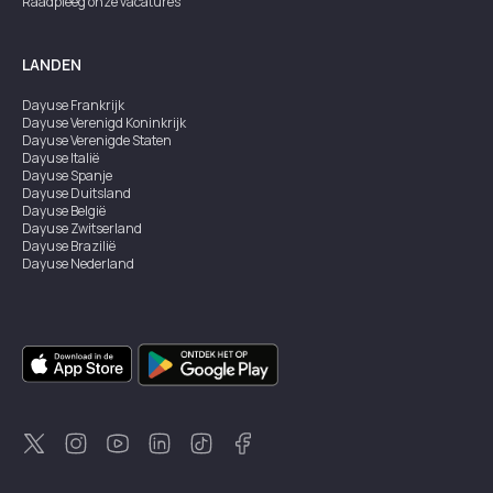
Raadpleeg onze vacatures
LANDEN
Dayuse
Frankrijk
Dayuse
Verenigd Koninkrijk
Dayuse
Verenigde Staten
Dayuse
Italië
Dayuse
Spanje
Dayuse
Duitsland
Dayuse
België
Dayuse
Zwitserland
Dayuse
Brazilië
Dayuse
Nederland
Dayuse
Oostenrijk
Dayuse
Australië
Dayuse
Ierland
Dayuse
Hongkong
Dayuse
Canada
Dayuse
Singapore
Dayuse
Zweden
Dayuse
Thailand
Dayuse
Portugal
Dayuse
Korea
Dayuse
Nieuw-Zeeland
Dayuse
Turkiye