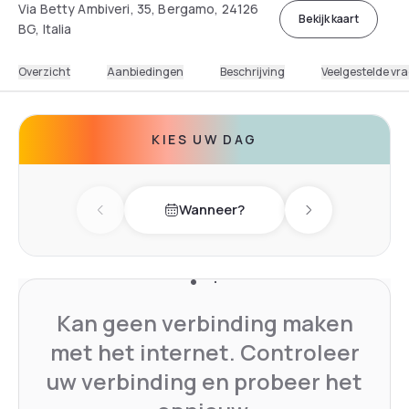
Via Betty Ambiveri, 35, Bergamo, 24126
Bekijk kaart
BG, Italia
Overzicht
Aanbiedingen
Beschrijving
Veelgestelde vr
KIES UW DAG
Wanneer?
Previous day
Next day
Kan geen verbinding maken
met het internet. Controleer
uw verbinding en probeer het