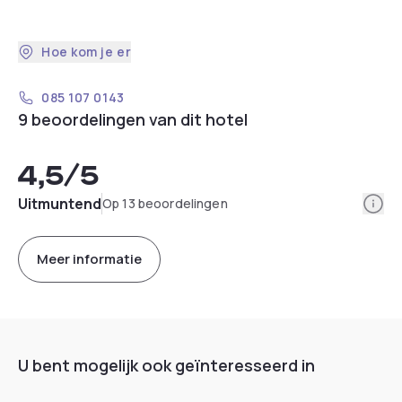
Hoe kom je er
085 107 0143
9 beoordelingen van dit hotel
4,5
/5
Info
Uitmuntend
Op 13 beoordelingen
Meer informatie
U bent mogelijk ook geïnteresseerd in