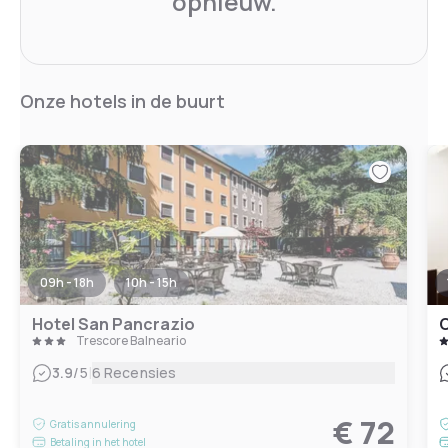
opnieuw.
Onze hotels in de buurt
09h - 18h
10h - 15h
Hotel San Pancrazio
C
Trescore Balneario
|
3.9
/5
6 Recensies
€ 72
Gratis annulering
Betaling in het hotel