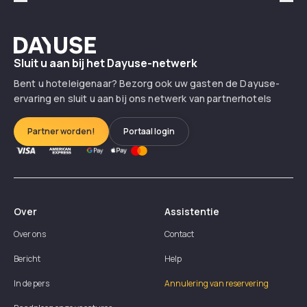
Précédent
Suiv
Dayuse
Sluit u aan bij het Dayuse-netwerk
Bent u hoteleigenaar? Bezorg ook uw gasten de Dayuse-
ervaring en sluit u aan bij ons netwerk van partnerhotels
Partner worden!
Portaal login
Over
Assistentie
Over ons
Contact
Bericht
Help
In de pers
Annulering van reservering