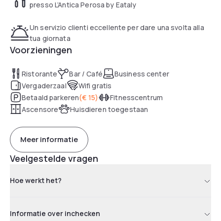
presso L’Antica Perosa by Eataly
Un servizio clienti eccellente per dare una svolta alla
tua giornata
Voorzieningen
Ristorante
Bar / Café
Business center
Vergaderzaal
Wifi gratis
Betaald parkeren
(
€ 15
)
Fitnesscentrum
Ascensore
Huisdieren toegestaan
Meer informatie
Veelgestelde vragen
Hoe werkt het?
Informatie over inchecken