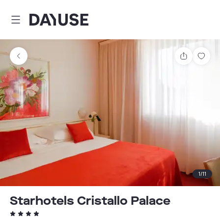
Dayuse
Delen
Wink
1
/
11
Starhotels Cristallo Palace