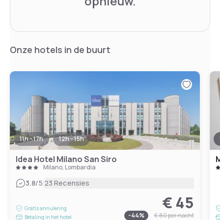
opnieuw.
Onze hotels in de buurt
11h - 17h
12h - 15h
Idea Hotel Milano San Siro
M
Milano, Lombardia
|
3.8
/5
23 Recensies
€ 45
Gratis annulering
-
44
%
€ 80
per nacht
Betaling in het hotel