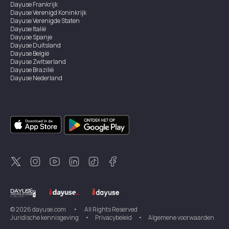
Dayuse
Frankrijk
Dayuse
Verenigd Koninkrijk
Dayuse
Verenigde Staten
Dayuse
Italië
Dayuse
Spanje
Dayuse
Duitsland
Dayuse
België
Dayuse
Zwitserland
Dayuse
Brazilië
Dayuse
Nederland
Dayuse
Oostenrijk
Dayuse
Australië
Dayuse
Ierland
Dayuse
Hongkong
Dayuse
Canada
Dayuse
Singapore
Dayuse
Zweden
Dayuse
Thailand
Dayuse
Portugal
Dayuse
Korea
Dayuse
Nieuw-Zeeland
Dayuse
Turkiye
©
2026
dayuse.com
•
All Rights Reserved
Juridische kennisgeving
•
Privacybeleid
•
Algemene voorwaarden