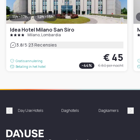
11h - 17h
12h - 15h
Idea Hotel Milano San Siro
M
Milano, Lombardia
|
3.8
/5
23 Recensies
€ 45
Gratis annulering
-
44
%
€ 80
per nacht
Betaling in het hotel
Day Use Hotels
Daghotels
Dagkamers
Hotel
Précédent
Suiv
Dayuse