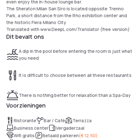
even enjoy the in-house lounge bar.
The Sheraton Milan San Siro is located opposite Trenno
Park, a short distance from the Rho exhibition center and
the historic Fiera Milano City.
Translated with www.DeepL.com/Translator (free version)
Dit bevalt ons
A dip in the pool before entering the room is just what
you need
It is difficult to choose between all these restaurants
There is nothing better for relaxation than a Spa-Day
Voorzieningen
Ristorante
Bar / Café
Terrazza
Business center
Vergaderzaal
Wifi gratis
Betaald parkeren
(
€ 12,50
)