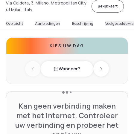
Via Caldera, 3, Milano, Metropolitan City
Bekijk kaart
of Milan, Italy
Overzicht
Aanbiedingen
Beschrijving
Veelgestelde vr
KIES UW DAG
Wanneer?
Previous day
Next day
Kan geen verbinding maken
met het internet. Controleer
uw verbinding en probeer het