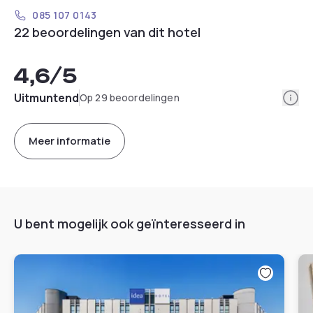
085 107 0143
22 beoordelingen van dit hotel
4,6
/5
Info
Uitmuntend
Op 29 beoordelingen
Meer informatie
U bent mogelijk ook geïnteresseerd in