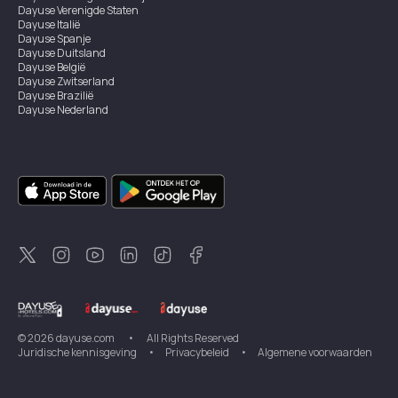
Dayuse
Verenigde Staten
Dayuse
Italië
Dayuse
Spanje
Dayuse
Duitsland
Dayuse
België
Dayuse
Zwitserland
Dayuse
Brazilië
Dayuse
Nederland
Dayuse
Oostenrijk
Dayuse
Australië
Dayuse
Ierland
Dayuse
Hongkong
Dayuse
Canada
Dayuse
Singapore
Dayuse
Zweden
Dayuse
Thailand
Dayuse
Portugal
Dayuse
Korea
Dayuse
Nieuw-Zeeland
Dayuse
Turkiye
©
2026
dayuse.com
•
All Rights Reserved
Juridische kennisgeving
•
Privacybeleid
•
Algemene voorwaarden