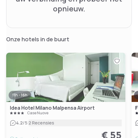
opnieuw.
Onze hotels in de buurt
11h - 16h
Idea Hotel Milano Malpensa Airport
F
Case Nuove
|
4.2
/5
2 Recensies
€ 55