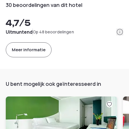
30 beoordelingen van dit hotel
4,7
/5
Info
Uitmuntend
Op 48 beoordelingen
Meer informatie
U bent mogelijk ook geïnteresseerd in