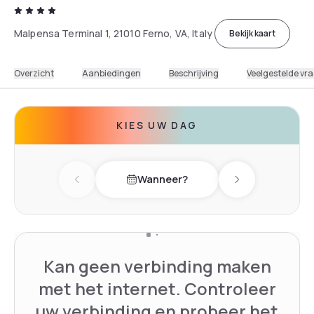
Malpensa Terminal 1, 21010 Ferno, VA, Italy
Bekijk kaart
Overzicht
Aanbiedingen
Beschrijving
Veelgestelde vr
KIES UW DAG
Wanneer?
Previous day
Next day
Kan geen verbinding maken
met het internet. Controleer
uw verbinding en probeer het