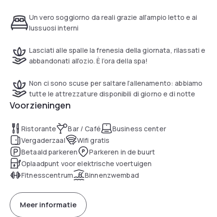
a spa and beauty centre and indoor swimming pool.The
hotel is a 40-minute drive from Milan centre, and 40 km from
Un vero soggiorno da reali grazie all’ampio letto e ai
Rho Fiera Milano Exhibition Centre. Public and private
lussuosi interni
shuttles to Milan Central Railway Station are available.
Lasciati alle spalle la frenesia della giornata, rilassati e
abbandonati all’ozio. È l’ora della spa!
Non ci sono scuse per saltare l’allenamento: abbiamo
tutte le attrezzature disponibili di giorno e di notte
Voorzieningen
Ristorante
Bar / Café
Business center
Vergaderzaal
Wifi gratis
Betaald parkeren
Parkeren in de buurt
Oplaadpunt voor elektrische voertuigen
Fitnesscentrum
Binnenzwembad
Meer informatie