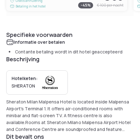
Gratis annulering
-
45
%
€ 100
per nacht
Betaling in het hotel
Specifieke voorwaarden
Informatie over betalen
Contante betaling wordt in dit hotel geaccepteerd
Beschrijving
Hotelketen:
SHERATON
Sheraton Milan Malpensa Hotel is located inside Malpensa
Airport's Terminal 1. It offers air-conditioned rooms with
minibar and flat-screen TV. A fitness centre is also
available.Rooms at Sheraton Milano Malpensa Airport Hotel
and Conference Centre are soundproofed and feature
Dit bevalt ons
Sheraton Sweet Sleeper beds.Other hotel facilities include