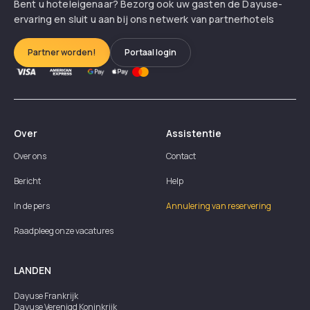
Bent u hoteleigenaar? Bezorg ook uw gasten de Dayuse-
ervaring en sluit u aan bij ons netwerk van partnerhotels
Partner worden!
Portaal login
Over
Assistentie
Over ons
Contact
Bericht
Help
In de pers
Annulering van reservering
Raadpleeg onze vacatures
LANDEN
Dayuse
Frankrijk
Dayuse
Verenigd Koninkrijk