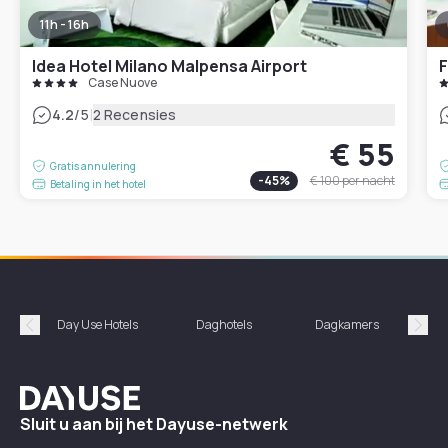
11h - 16h
Idea Hotel Milano Malpensa Airport
F
Case Nuove
|
4.2
/5
2 Recensies
€ 55
Gratis annulering
-
45
%
€ 100
per nacht
Betaling in het hotel
Day Use Hotels
Daghotels
Dagkamers
Hotel
Précédent
Suiv
Dayuse
Sluit u aan bij het Dayuse-netwerk