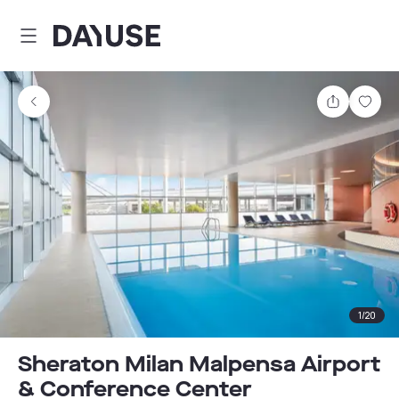
Dayuse
Delen
Wink
1
/
20
Sheraton Milan Malpensa Airport
& Conference Center