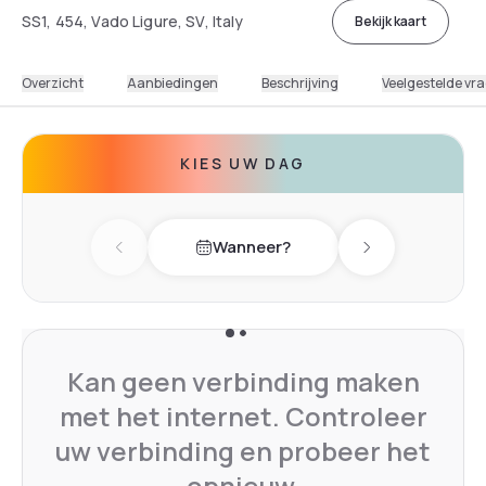
SS1, 454, Vado Ligure, SV, Italy
Bekijk kaart
Overzicht
Aanbiedingen
Beschrijving
Veelgestelde vr
KIES UW DAG
Wanneer?
Previous day
Next day
Kan geen verbinding maken
met het internet. Controleer
uw verbinding en probeer het
opnieuw.