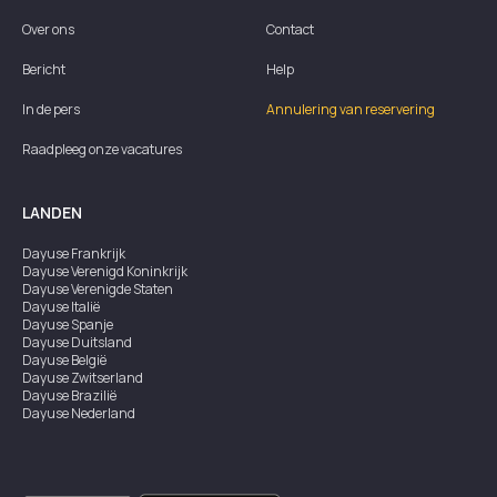
Over ons
Contact
Bericht
Help
In de pers
Annulering van reservering
Raadpleeg onze vacatures
LANDEN
Dayuse
Frankrijk
Dayuse
Verenigd Koninkrijk
Dayuse
Verenigde Staten
Dayuse
Italië
Dayuse
Spanje
Dayuse
Duitsland
Dayuse
België
Dayuse
Zwitserland
Dayuse
Brazilië
Dayuse
Nederland
Dayuse
Oostenrijk
Dayuse
Australië
Dayuse
Ierland
Dayuse
Hongkong