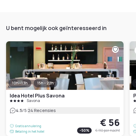
U bent mogelijk ook geïnteresseerd in
10h - 13h
15h - 22h
Idea Hotel Plus Savona
P
Savona
|
4.5
/5
24 Recensies
€ 56
Gratis annulering
-
50
%
€ 110
per nacht
Betaling in het hotel