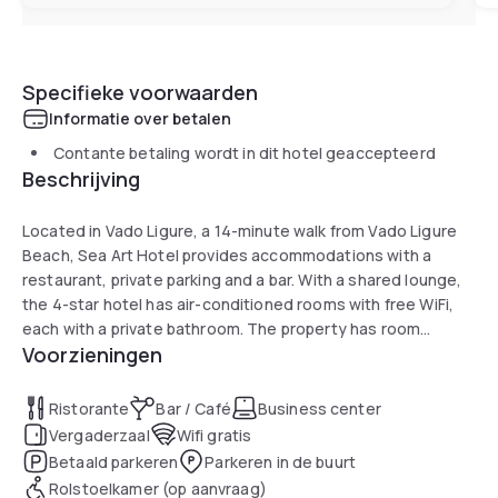
Specifieke voorwaarden
Informatie over betalen
Contante betaling wordt in dit hotel geaccepteerd
Beschrijving
Located in Vado Ligure, a 14-minute walk from Vado Ligure
Beach, Sea Art Hotel provides accommodations with a
restaurant, private parking and a bar. With a shared lounge,
the 4-star hotel has air-conditioned rooms with free WiFi,
each with a private bathroom. The property has room
Voorzieningen
service, and luggage storage for guests.
At the hotel, all rooms include a desk. Each room comes
Ristorante
Bar / Café
Business center
with a safety deposit box, while certain rooms include a
Vergaderzaal
Wifi gratis
balcony and others also offer sea views. Guest rooms in
Betaald parkeren
Parkeren in de buurt
Sea Art Hotel are equipped with a flat-screen TV and free
Rolstoelkamer (op aanvraag)