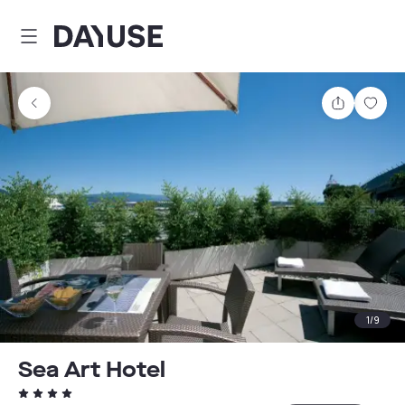
Dayuse
Delen
Wink
1
/
9
Sea Art Hotel