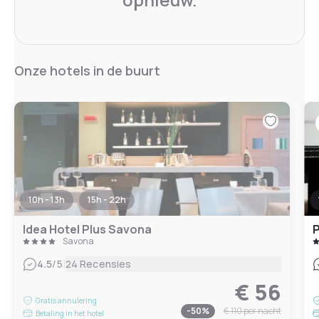
Onze hotels in de buurt
10h - 13h
15h - 22h
Idea Hotel Plus Savona
P
Savona
|
4.5
/5
24 Recensies
€ 56
Gratis annulering
-
50
%
€ 110
per nacht
Betaling in het hotel