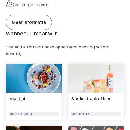
toiletries.
Concierge service
A continental, Italian or gluten-free breakfast is served at
the property.
Meer informatie
Speaking German, English, Spanish and French at the 24-
Wanneer u maar wilt
hour front desk, staff are always at hand to help.
Sea Art Hotel biedt deze opties voor een nog betere
ervaring
Maaltijd
Sterke drank of bier
vanaf
€ 25
vanaf
€ 15