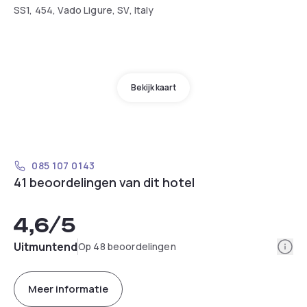
SS1, 454, Vado Ligure, SV, Italy
Bekijk kaart
085 107 0143
41 beoordelingen van dit hotel
4,6
/5
Info
Uitmuntend
Op 48 beoordelingen
Meer informatie