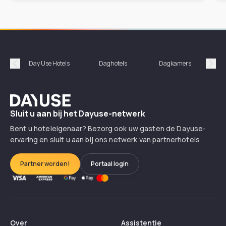
Day Use Hotels
Daghotels
Dagkamers
Hotel
Précédent
Suiv
Dayuse
Sluit u aan bij het Dayuse-netwerk
Bent u hoteleigenaar? Bezorg ook uw gasten de Dayuse-
ervaring en sluit u aan bij ons netwerk van partnerhotels
Partner worden!
Portaal login
Over
Assistentie