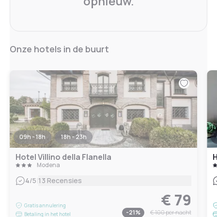
opnieuw.
Onze hotels in de buurt
09h - 18h
18h - 23h
Hotel Villino della Flanella
H
Modena
|
4
/5
13 Recensies
€ 79
Gratis annulering
-
21
%
€ 100
per nacht
Betaling in het hotel