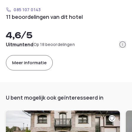
085 107 0143
11 beoordelingen van dit hotel
4,6
/5
Info
Uitmuntend
Op 18 beoordelingen
Meer informatie
U bent mogelijk ook geïnteresseerd in