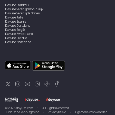
Dayuse
Frankrijk
Dayuse
Verenigd Koninkrijk
Dayuse
Verenigde Staten
Dayuse
Italië
Dayuse
Spanje
Dayuse
Duitsland
Dayuse
België
Dayuse
Zwitserland
Dayuse
Brazilië
Dayuse
Nederland
Dayuse
Oostenrijk
Dayuse
Australië
Dayuse
Ierland
Dayuse
Hongkong
Dayuse
Canada
Dayuse
Singapore
Dayuse
Zweden
Dayuse
Thailand
Dayuse
Portugal
Dayuse
Korea
Dayuse
Nieuw-Zeeland
Dayuse
Turkiye
©
2026
dayuse.com
•
All Rights Reserved
Juridische kennisgeving
•
Privacybeleid
•
Algemene voorwaarden