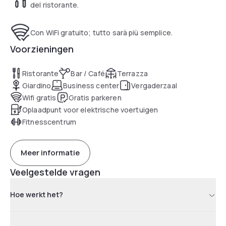
del ristorante.
Con WiFi gratuito; tutto sarà più semplice.
Voorzieningen
Ristorante
Bar / Café
Terrazza
Giardino
Business center
Vergaderzaal
Wifi gratis
Gratis parkeren
Oplaadpunt voor elektrische voertuigen
Fitnesscentrum
Meer informatie
Veelgestelde vragen
Hoe werkt het?