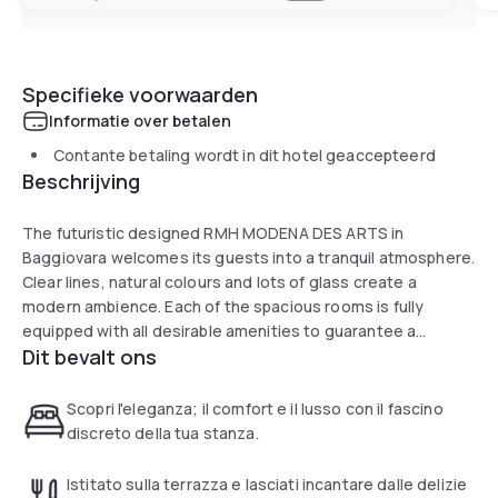
Specifieke voorwaarden
Informatie over betalen
Contante betaling wordt in dit hotel geaccepteerd
Beschrijving
The futuristic designed RMH MODENA DES ARTS in
Baggiovara welcomes its guests into a tranquil atmosphere.
Clear lines, natural colours and lots of glass create a
modern ambience. Each of the spacious rooms is fully
equipped with all desirable amenities to guarantee a
Dit bevalt ons
pleasant stay. In the restaurant, the chef spoils with
traditional regional cuisine. Sauna, Turkish bath and gym
provide relaxation and recreation at the RMH MODENA DES
Scopri l'eleganza; il comfort e il lusso con il fascino
ARTS.
discreto della tua stanza.
Istitato sulla terrazza e lasciati incantare dalle delizie