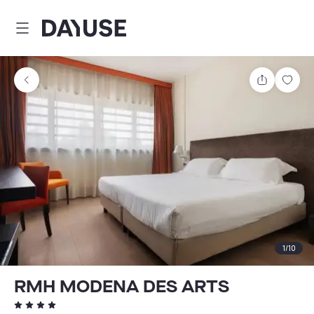
Dayuse
Delen
Wink
1
/
10
RMH MODENA DES ARTS