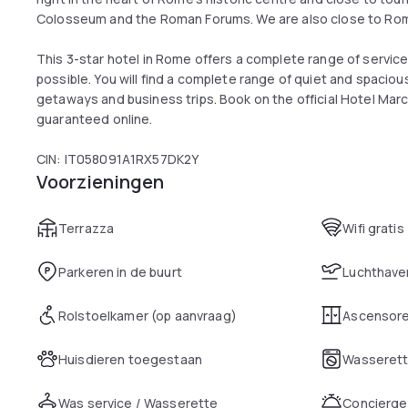
Colosseum and the Roman Forums. We are also close to Rom
This 3-star hotel in Rome offers a complete range of servic
possible. You will find a complete range of quiet and spaciou
getaways and business trips. Book on the official Hotel Mar
guaranteed online.
CIN: IT058091A1RX57DK2Y
Voorzieningen
Terrazza
Wifi gratis
Parkeren in de buurt
Luchthaven
Rolstoelkamer (op aanvraag)
Ascensor
Huisdieren toegestaan
Wasserett
Was service / Wasserette
Concierge