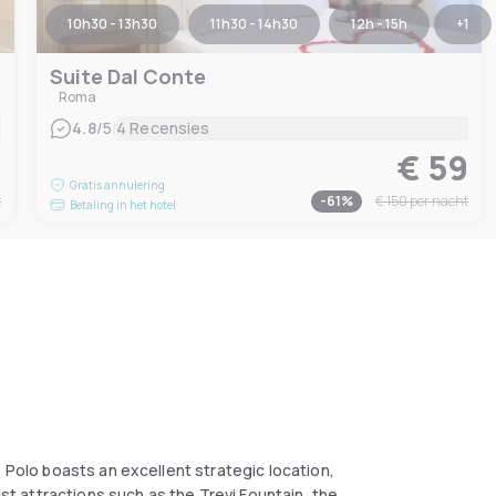
10h30 - 13h30
11h30 - 14h30
12h - 15h
+
1
Suite Dal Conte
Roma
|
4.8
/5
4 Recensies
6
€ 59
Gratis annulering
t
-
61
%
€ 150
per nacht
Betaling in het hotel
o Polo boasts an excellent strategic location,
ist attractions such as the Trevi Fountain, the