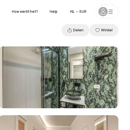
n
Hoe werkt het?
Help
NL
•
EUR
Delen
Winkel