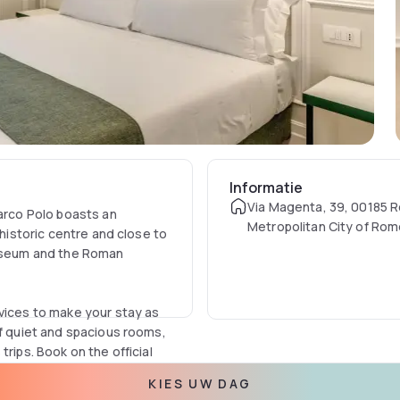
Informatie
Via Magenta, 39, 00185 
Marco Polo boasts an
Metropolitan City of Rom
 historic centre and close to
Italia
osseum and the Roman
rvices to make your stay as
of quiet and spacious rooms,
rips. Book on the official
ed online.
KIES UW DAG