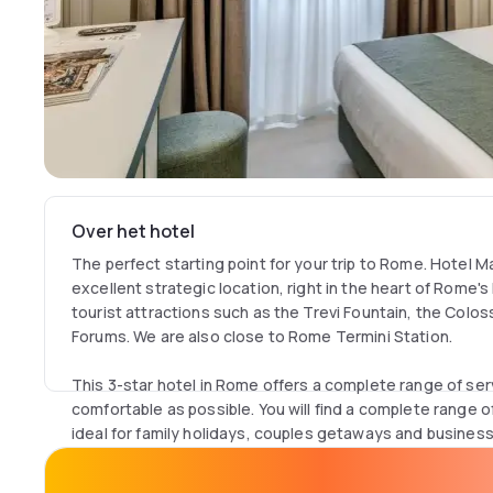
Over het hotel
The perfect starting point for your trip to Rome. Hotel 
excellent strategic location, right in the heart of Rome's
tourist attractions such as the Trevi Fountain, the Col
Forums. We are also close to Rome Termini Station.
This 3-star hotel in Rome offers a complete range of se
comfortable as possible. You will find a complete range 
ideal for family holidays, couples getaways and business t
Hotel Marco Polo website to get the best price guarante