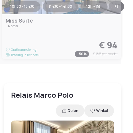
10h30 - 13h30
11h30 - 14h30
12h - 15h
+
1
Miss Suite
Roma
€ 94
Gratis annulering
-
50
%
€ 185
per nacht
Betaling in het hotel
Relais Marco Polo
Delen
Winkel