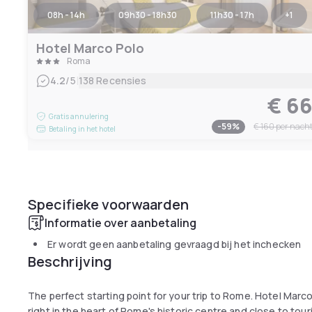
08h - 14h
09h30 - 18h30
11h30 - 17h
+
1
Hotel Marco Polo
Roma
|
4.2
/5
138 Recensies
€ 6
Gratis annulering
-
59
%
€ 160
per nach
Betaling in het hotel
Specifieke voorwaarden
Informatie over aanbetaling
Er wordt geen aanbetaling gevraagd bij het inchecken
Beschrijving
The perfect starting point for your trip to Rome. Hotel Marc
right in the heart of Rome's historic centre and close to tour