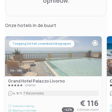
opnieuw.
Onze hotels in de buurt
Toegang tot het zwembad inbegrepen
11h - 18h
Grand Hotel Palazzo Livorno
G
Livorno
|
4.9
/5
7 Recensies
€ 116
Gratis annulering
-
42
%
€ 200
per nacht
Betaling in het hotel