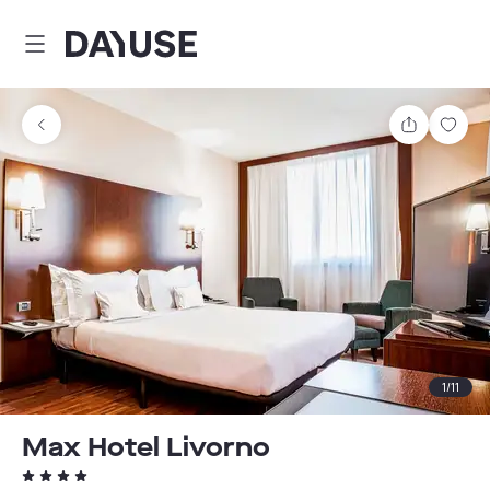
Dayuse
Delen
Wink
1
/
11
Max Hotel Livorno