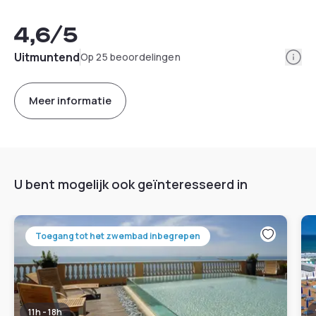
4,6
/5
Info
Uitmuntend
Op 25 beoordelingen
Meer informatie
U bent mogelijk ook geïnteresseerd in
Toegang tot het zwembad inbegrepen
11h - 18h