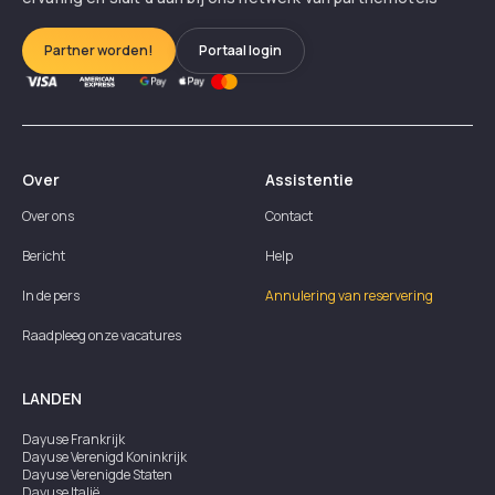
Partner worden!
Portaal login
Over
Assistentie
Over ons
Contact
Bericht
Help
In de pers
Annulering van reservering
Raadpleeg onze vacatures
LANDEN
Dayuse
Frankrijk
Dayuse
Verenigd Koninkrijk
Dayuse
Verenigde Staten
Dayuse
Italië