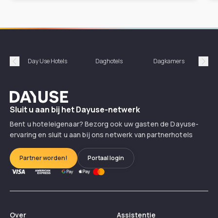
Day Use Hotels
Daghotels
Dagkamers
Hotel
Précédent
Suiv
Dayuse
Sluit u aan bij het Dayuse-netwerk
Bent u hoteleigenaar? Bezorg ook uw gasten de Dayuse-
ervaring en sluit u aan bij ons netwerk van partnerhotels
Partner worden!
Portaal login
Over
Assistentie