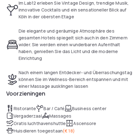
hotel creates a stylish space for creativity and exciting
Im Lab12 erleben Sie Vintage Design, trendige Musik,
encounters.
innovative Cocktails und ein sensationeller Blick auf
Köln in der obersten Etage
Die elegante und geräumige Atmosphäre des
gesamten Hotels spiegelt sich auch in den Zimmern
wider. Sie werden einen wunderbaren Aufenthalt
haben, genießen Sie das Licht und die moderne
Einrichtung
Nach einem langen Entdecker- und Überraschungstag
können Sie im Wellness-Bereich entspannen und mit
einer Massage ausklingen lassen
Voorzieningen
Ristorante
Bar / Café
Business center
Vergaderzaal
Massages
Gratis luchthavenshuttle
Ascensore
Huisdieren toegestaan
(
€ 18
)