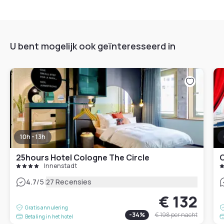
U bent mogelijk ook geïnteresseerd in
10h - 13h
25hours Hotel Cologne The Circle
C
Innenstadt
|
4.7
/5
27 Recensies
€ 132
Gratis annulering
-
34
%
€ 198
per nacht
Betaling in het hotel