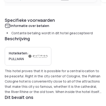
Specifieke voorwaarden
Informatie over betalen
Contante betaling wordt in dit hotel geaccepteerd
Beschrijving
Hotelketen:
PULLMAN
This hotel proves that it is possible for a central location to
be peaceful. Right in the city center of Cologne, the Pullman
Cologne hotel is conveniently close to all of the attractions
that make this city so famous, whether it is the cathedral,
the River Rhine or the old town. When inside the hotel itself,
Dit bevalt ons
you will feel the city energy transform into an atmosphere
of relaxation. With its spaciousness and its elegant flair, the