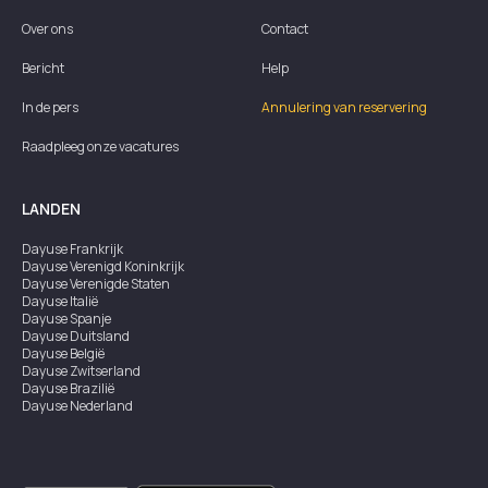
Over ons
Contact
Bericht
Help
In de pers
Annulering van reservering
Raadpleeg onze vacatures
LANDEN
Dayuse
Frankrijk
Dayuse
Verenigd Koninkrijk
Dayuse
Verenigde Staten
Dayuse
Italië
Dayuse
Spanje
Dayuse
Duitsland
Dayuse
België
Dayuse
Zwitserland
Dayuse
Brazilië
Dayuse
Nederland
Dayuse
Oostenrijk
Dayuse
Australië
Dayuse
Ierland
Dayuse
Hongkong