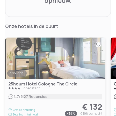
opnieuw.
Onze hotels in de buurt
10h - 13h
25hours Hotel Cologne The Circle
C
Innenstadt
|
4.7
/5
27 Recensies
€ 132
Gratis annulering
-
34
%
€ 198
per nacht
Betaling in het hotel