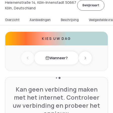
Helenenstraße 14, Köln-Innenstadt 50667
Bekijk kaart
Köln, Deutschland
Overzicht
Aanbiedingen
Beschrijving
Veelgestelde vr
KIES UW DAG
Wanneer?
Previous day
Next day
Kan geen verbinding maken
met het internet. Controleer
uw verbinding en probeer het