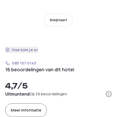
Bekijk kaart
Hoe kom je er
085 107 0143
16 beoordelingen van dit hotel
4,7
/5
Info
Uitmuntend
Op 26 beoordelingen
Meer informatie