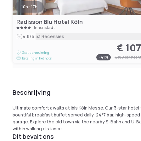
10h - 17h
Radisson Blu Hotel Köln
Innenstadt
|
4.6
/5
53 Recensies
€ 10
Gratis annulering
-
41
%
€ 180
per nach
Betaling in het hotel
Beschrijving
Ultimate comfort awaits at ibis Köln Messe. Our 3-star hotel
bountiful breakfast buffet served daily, 24/7 bar, high-speed
garage. Explore the old town via the nearby S-Bahn and U-B
within walking distance.
Dit bevalt ons