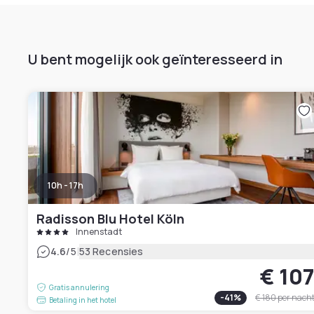
U bent mogelijk ook geïnteresseerd in
10h - 17h
Radisson Blu Hotel Köln
Innenstadt
|
4.6
/5
53 Recensies
€ 10
Gratis annulering
-
41
%
€ 180
per nach
Betaling in het hotel