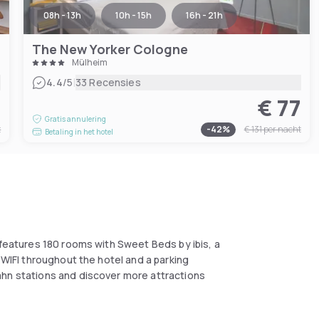
08h - 13h
10h - 15h
16h - 21h
The New Yorker Cologne
Mülheim
|
4.4
/5
33 Recensies
7
€ 77
Gratis annulering
t
-
42
%
€ 131
per nacht
Betaling in het hotel
 features 180 rooms with Sweet Beds by ibis, a
 WIFI throughout the hotel and a parking
ahn stations and discover more attractions