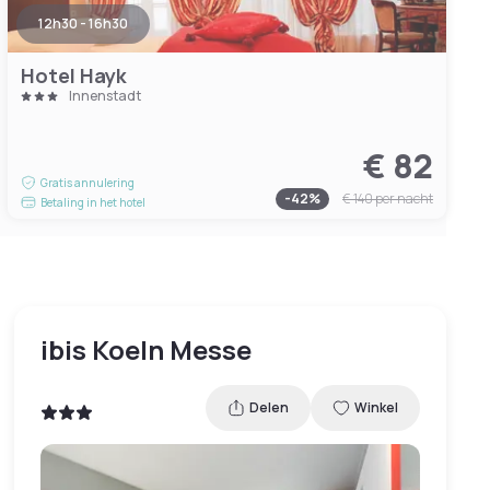
12h30 - 16h30
Hotel Hayk
Innenstadt
€ 82
Gratis annulering
-
42
%
€ 140
per nacht
Betaling in het hotel
ibis Koeln Messe
Delen
Winkel