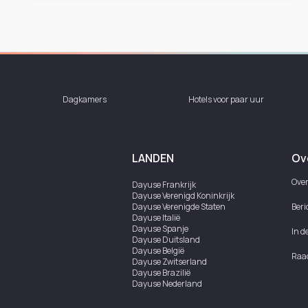
Dagkamers
Hotels voor paar uur
LANDEN
Ov
Over
Dayuse
Frankrijk
Dayuse
Verenigd Koninkrijk
Dayuse
Verenigde Staten
Beri
Dayuse
Italië
Dayuse
Spanje
In d
Dayuse
Duitsland
Dayuse
België
Raad
Dayuse
Zwitserland
Dayuse
Brazilië
Dayuse
Nederland
Dayuse
Oostenrijk
Dayuse
Australië