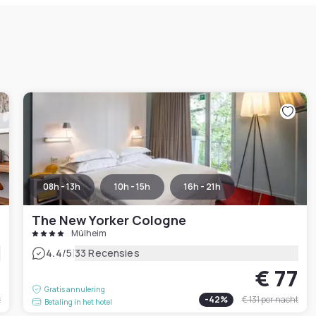
08h - 13h
10h - 15h
16h - 21h
The New Yorker Cologne
Mülheim
|
4.4
/5
33 Recensies
7
€ 77
Gratis annulering
t
-
42
%
€ 131
per nacht
Betaling in het hotel