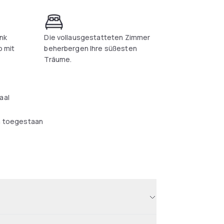
ank
Die vollausgestatteten Zimmer
o mit
beherbergen Ihre süßesten
Träume.
aal
n toegestaan