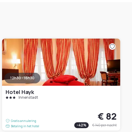
12h30 - 16h30
Hotel Hayk
Innenstadt
€ 82
Gratis annulering
-
42
%
€ 140
per nacht
Betaling in het hotel