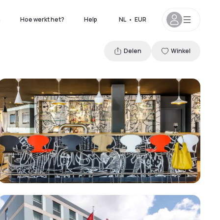
n
Hoe werkt het?
Help
NL
•
EUR
Delen
Winkel