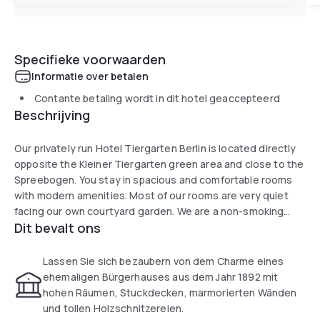
Specifieke voorwaarden
Informatie over betalen
Contante betaling wordt in dit hotel geaccepteerd
Beschrijving
Our privately run Hotel Tiergarten Berlin is located directly
opposite the Kleiner Tiergarten green area and close to the
Spreebogen. You stay in spacious and comfortable rooms
with modern amenities. Most of our rooms are very quiet
facing our own courtyard garden. We are a non-smoking
Dit bevalt ons
hotel and have an elevator. Every morning you start the day
with an excellent, rich breakfast buffet. In the vicinity of the
hotel you will find a number of restaurants where you can
Lassen Sie sich bezaubern von dem Charme eines
have lunch or dinner.
ehemaligen Bürgerhauses aus dem Jahr 1892 mit
hohen Räumen, Stuckdecken, marmorierten Wänden
und tollen Holzschnitzereien.