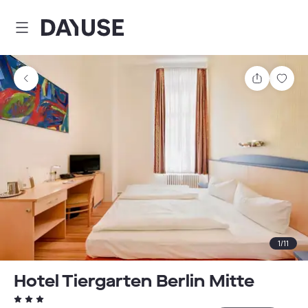
Dayuse
Delen
Wink
1
/
11
Hotel Tiergarten Berlin Mitte