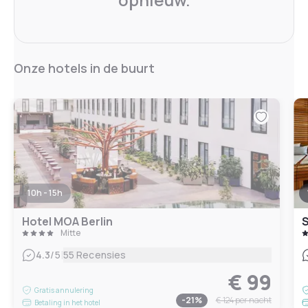
Onze hotels in de buurt
10h - 15h
Hotel MOA Berlin
S
Mitte
|
4.3
/5
55 Recensies
€ 99
Gratis annulering
-
21
%
€ 124
per nacht
Betaling in het hotel