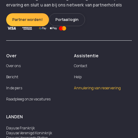
ervaring en sluit u aan bij ons netwerk van partnerhotels
Partner worden!
Portaal login
Over
Assistentie
Over ons
Contact
Bericht
Help
In de pers
Annulering van reservering
Raadpleeg onze vacatures
LANDEN
Dayuse
Frankrijk
Dayuse
Verenigd Koninkrijk
Dayuse
Verenigde Staten