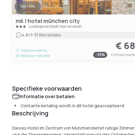
11h - 17h
mk | hotel münchen city
Ludwigsvorstadt-Isarvorstadt
|
4.6
/5
31 Recensies
€ 6
Gratis annulering
-
33
%
€ 101
per nach
Betaling in het hotel
Specifieke voorwaarden
Informatie over betalen
Contante betaling wordt in dit hotel geaccepteerd
Beschrijving
Dieses Hotel im Zentrum von München bietet ruhige Zimmer
und die Theresienwiese, Veranstaltungsort des Oktoberfeste