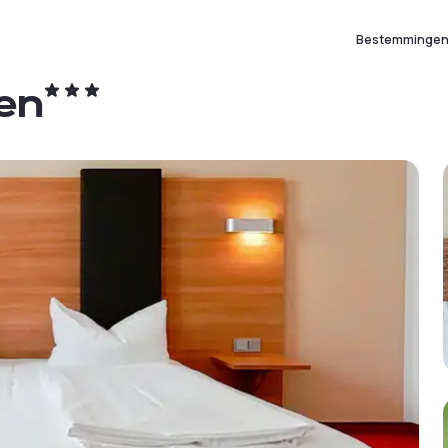
Bestemminge
en