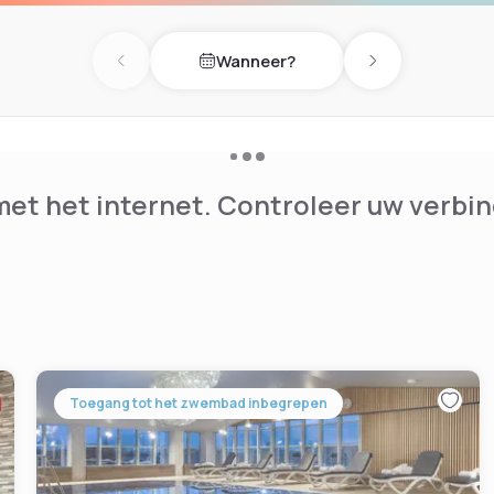
nigen Terrasse genießen.
Wanneer?
d etwa 5 Minuten zu Fuß
Previous day
Next day
sse, zur Allianz Arena oder
ier und Shoppeninteressiert
et het internet. Controleer uw verbin
Toegang tot het zwembad inbegrepen