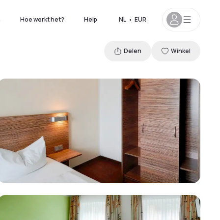
n
Hoe werkt het?
Help
NL
•
EUR
Delen
Winkel