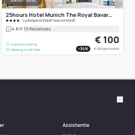
09h30 - 15h30
25hours Hotel Munich The Royal Bavarian
Ludwigsvorstadt-Isarvorstadt
|
4.6
/5
13 Recensies
€ 100
Gratis annulering
-
34
%
€ 150
per nacht
Betaling in het hotel
Suivan
er
Assistentie