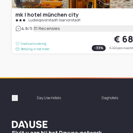
11h - 17h
mk | hotel münchen city
Ludwigsvorstadt-Isarvorstadt
|
4.6
/5
31 Recensies
€ 6
Gratis annulering
-
33
%
€ 101
per nach
Betaling in het hotel
Day Use Hotels
Daghotels
Précédent
Dayuse
Sluit u aan bij het Dayuse-netwerk