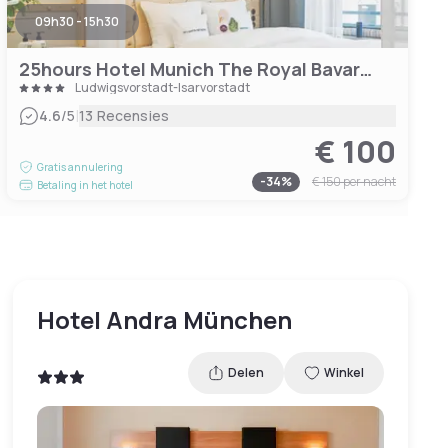
09h30 - 15h30
25hours Hotel Munich The Royal Bavarian
Ludwigsvorstadt-Isarvorstadt
|
4.6
/5
13 Recensies
€ 100
Gratis annulering
-
34
%
€ 150
per nacht
Betaling in het hotel
Hotel Andra München
Delen
Winkel