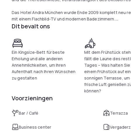
Das Hotel Andra München wurde Ende 2009 komplett neu reno
mit einem Flachbild-TV und modernen Badezimmern.
Dit bevalt ons
In allen Bereichen des Hotels Andra steht Ihnen WLAN gegen
Ihre Speisen und Getränke können Sie auch auf der sonnige
Ein Kingsize-Bett für beste
Mit dem Frühstück steh
Die U-Bahnstationen Goetheplatz und Hauptbahnhof sind etw
Erholung und alle anderen
fällt die Laune des rest
gelangen Sie in 20 Minuten zur Messe, zur Allianz Arena od
Annehmlichkeiten, um Ihren
Tages – Was halten Sie
Aufenthalt nach Ihren Wünschen
einem Frühstück auf ein
Ludwigsvorstadt ist bei Reisenden, die an Architektur, Bier 
zu gestalten
sonnigen Terrasse, um 
frische Luft genießen z
können?
Voorzieningen
Bar / Café
Terrazza
Business center
Vergaderz