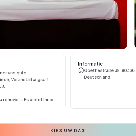
Informatie
Goethestraße 38, 80336
mmer und gute
Deutschland
iese, Veranstaltungsort
uß.
renoviert. Es bietet Ihnen
en Badezimmern.
egen eine zusätzliche
KIES UW DAG