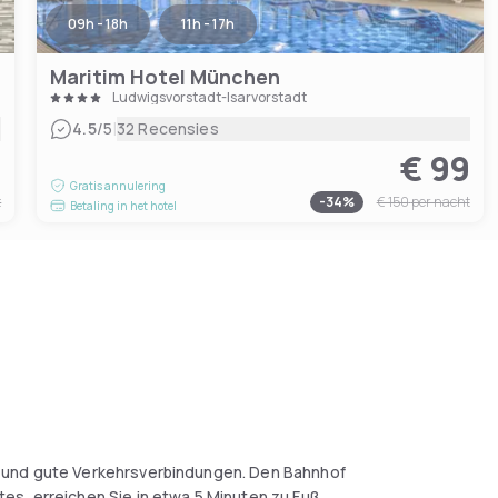
09h - 18h
11h - 17h
Maritim Hotel München
Ludwigsvorstadt-Isarvorstadt
|
4.5
/5
32 Recensies
8
€ 99
Gratis annulering
t
-
34
%
€ 150
per nacht
Betaling in het hotel
 und gute Verkehrsverbindungen. Den Bahnhof
s, erreichen Sie in etwa 5 Minuten zu Fuß.