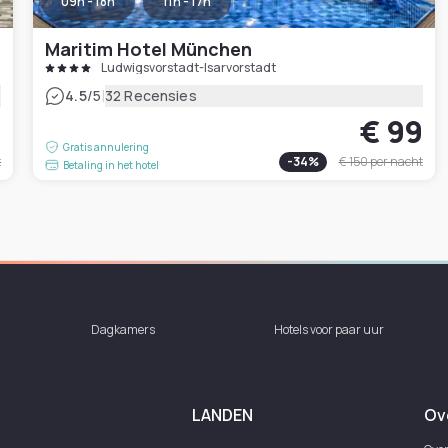
09h - 18h
11h - 17h
Maritim Hotel München
Ludwigsvorstadt-Isarvorstadt
|
4.5
/5
32 Recensies
8
€ 99
Gratis annulering
t
-
34
%
€ 150
per nacht
Betaling in het hotel
Dagkamers
Hotels voor paar uur
LANDEN
Ov