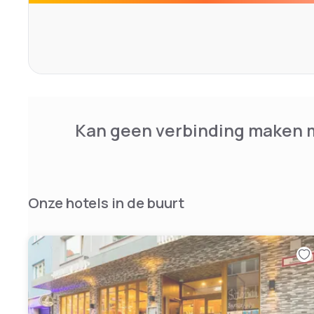
Ihre Speisen und Getränke können Sie auch auf der son
Die U-Bahnstationen Goetheplatz und Hauptbahnhof sin
entfernt. Von dort aus gelangen Sie in 20 Minuten zur Me
zum Olympiastadion.
Ludwigsvorstadt ist bei Reisenden, die an Architektur, B
sind, sehr beliebt.
Kan geen verbinding maken m
Onze hotels in de buurt