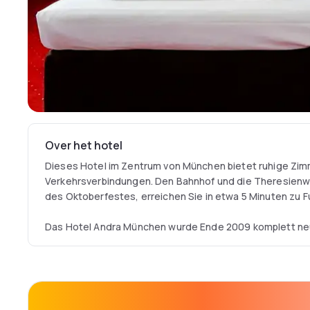
Over het hotel
Dieses Hotel im Zentrum von München bietet ruhige Zi
Verkehrsverbindungen. Den Bahnhof und die Theresienw
des Oktoberfestes, erreichen Sie in etwa 5 Minuten zu F
Das Hotel Andra München wurde Ende 2009 komplett neu 
farbenfrohe Zimmer mit einem Flachbild-TV und modern
In allen Bereichen des Hotels Andra steht Ihnen WLAN g
Gebühr zur Verfügung.