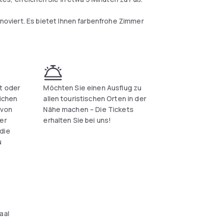
viert. Es bietet Ihnen farbenfrohe Zimmer
 eine zusätzliche Gebühr zur Verfügung.
n Terrasse genießen.
t oder
Möchten Sie einen Ausflug zu
a 5 Minuten zu Fuß entfernt. Von dort aus
lichen
allen touristischen Orten in der
er zum Olympiastadion.
 von
Nähe machen – Die Tickets
er
erhalten Sie bei uns!
und Shoppeninteressiert sind, sehr beliebt.
die
u
aal