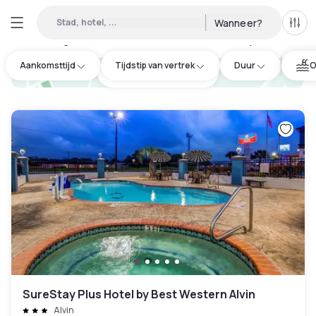
Stad, hotel, ...
Wanneer?
Alle 
Daghotels beschikbaar in Brazoria County
:
3
Aankomsttijd
Tijdstip van vertrek
Duur
O
hotel.cta.view_map
SureStay Plus Hotel by Best Western Alvin
Alvin