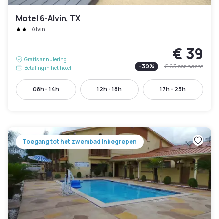
Motel 6-Alvin, TX
Alvin
€ 39
Gratis annulering
-
39
%
€ 63
per nacht
Betaling in het hotel
08h - 14h
12h - 18h
17h - 23h
Toegang tot het zwembad inbegrepen