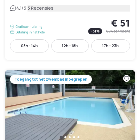
|
4.1
/5
3 Recensies
€ 51
Gratis annulering
-
31
%
€ 74
per nacht
Betaling in het hotel
08h - 14h
12h - 18h
17h - 23h
Toegang tot het zwembad inbegrepen