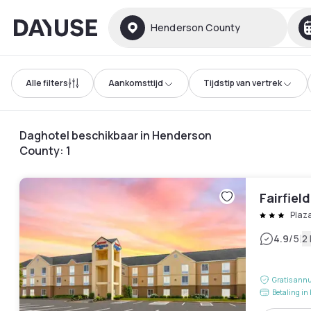
Dayuse
Henderson County
Alle filters
Aankomsttijd
Tijdstip van vertrek
Daghotel beschikbaar in Henderson
County
:
1
Fairfiel
Plaz
|
4.9
/5
2
Gratis annu
Betaling in 