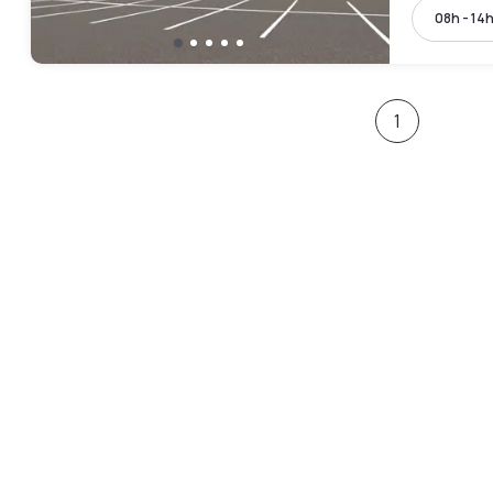
08h - 14
1