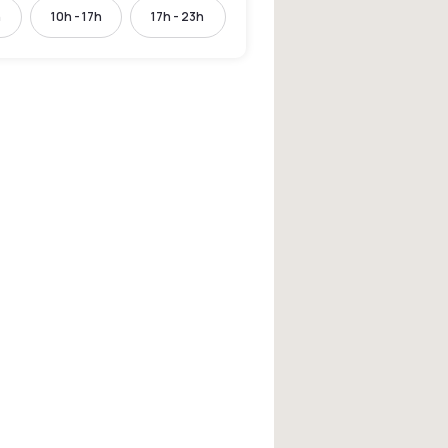
h
10h - 17h
17h - 23h