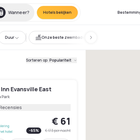
Wanneer?
Hotels bekijken
Bestemmin
Duur
Onze beste zwembaden
Sorteren op
:
Populariteit
d Inn Evansville East
a Park
 Recensies
€ 61
lering
-
65
%
€ 173
per nacht
het hotel