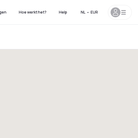
gen
Hoe werkt het?
Help
NL
•
EUR